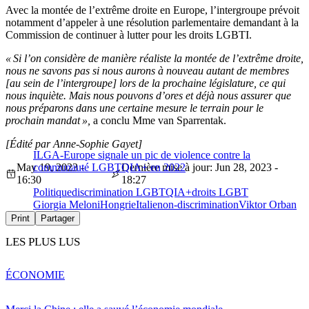
Avec la montée de l’extrême droite en Europe, l’intergroupe prévoit
notamment d’appeler à une résolution parlementaire demandant à la
Commission de continuer à lutter pour les droits LGBTI.
« Si l’on considère de manière réaliste la montée de l’extrême droite,
nous ne savons pas si nous aurons à nouveau autant de membres
[au sein de l’intergroupe] lors de la prochaine législature, ce qui
nous inquiète. Mais nous pouvons d’ores et déjà nous assurer que
nous préparons dans une certaine mesure le terrain pour le
prochain mandat »,
a conclu Mme van Sparrentak.
[Édité par Anne-Sophie Gayet]
ILGA-Europe signale un pic de violence contre la
May 19, 2023 -
communauté LGBTQIA+ en 2022
Dernière mise à jour: Jun 28, 2023 -
16:30
18:27
Politique
discrimination LGBTQIA+
droits LGBT
Giorgia Meloni
Hongrie
Italie
non-discrimination
Viktor Orban
Print
Partager
LES PLUS LUS
ÉCONOMIE