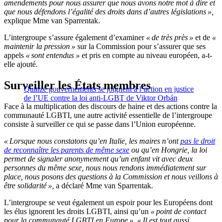
amendements pour nous assurer que nous avons notre mot à dire et
que nous défendons l’égalité des droits dans d’autres législations »,
explique Mme van Sparrentak.
L’intergroupe s’assure également d’examiner
« de très près »
et de
«
maintenir la pression »
sur la Commission pour s’assurer que ses
appels
« sont entendus »
et pris en compte au niveau européen,
a-t-
elle ajouté.
Surveiller les États membres
Quinze gouvernements se joignent à l’action en justice
de l’UE contre la loi anti-LGBT de Viktor Orbán
Face à la multiplication des discours de haine et des actions contre la
communauté LGBTI, une autre activité essentielle de l’intergroupe
consiste à surveiller ce qui se passe dans l’Union européenne.
« Lorsque nous constatons qu’en Italie, les maires n’ont
pas le droit
de reconnaître les parents de même sexe
ou qu’en Hongrie, la loi
permet de signaler anonymement qu’un enfant vit avec deux
personnes du même sexe, nous nous rendons immédiatement sur
place, nous posons des questions à la Commission et nous veillons à
être solidarité »,
a déclaré Mme van Sparrentak.
L’intergroupe se veut également un espoir pour les Européens dont
les élus ignorent les droits LGBTI, ainsi qu’un
« point de contact
pour la communauté LGBTI en Europe ». « Il est tout aussi