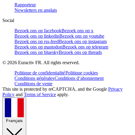
Rapporteur
Newsletters en anglais
Social
Bezoek ons op facebook
Bezoek ons op x
Bezoek ons op linkedin
Bezoek ons op youtube
Bezoek ons op rss-feed
Bezoek ons op instagram
Bezoek ons op mastodon
Bezoek ons op telegram
Bezoek ons op bluesky
Bezoek ons op threads
©
2026
Euractiv FR. All rights reserved.
Politique de confidentialité
Politique cookies
Conditions générales
Conditions d’abonnement
Conditions de vente
This site is protected by reCAPTCHA, and the Google
Privacy
Policy
and
Terms of Service
apply.
Français