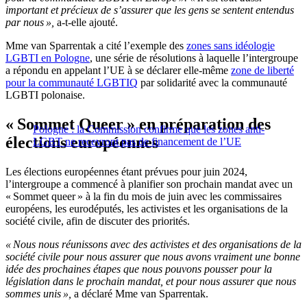
important et précieux de s’assurer que les gens se sentent entendus
par nous »,
a-t-elle ajouté.
Mme van Sparrentak a cité l’exemple des
zones sans idéologie
LGBTI en Pologne
, une série de résolutions à laquelle l’intergroupe
a répondu en appelant l’UE à se déclarer elle-même
zone de liberté
pour la communauté LGBTIQ
par solidarité avec la communauté
LGBTI polonaise.
« Sommet Queer » en préparation des
Pologne : la Commission confirme que les zones anti-
élections européennes
LGBT ne recevront pas de financement de l’UE
Les élections européennes étant prévues pour juin 2024,
l’intergroupe a commencé à planifier son prochain mandat avec un
« Sommet queer » à la fin du mois de juin avec les commissaires
européens, les eurodéputés, les activistes et les organisations de la
société civile, afin de discuter des priorités.
« Nous nous réunissons avec des activistes et des organisations de la
société civile pour nous assurer que nous avons vraiment une bonne
idée des prochaines étapes que nous pouvons pousser pour la
législation dans le prochain mandat, et pour nous assurer que nous
sommes unis »,
a déclaré Mme van Sparrentak.