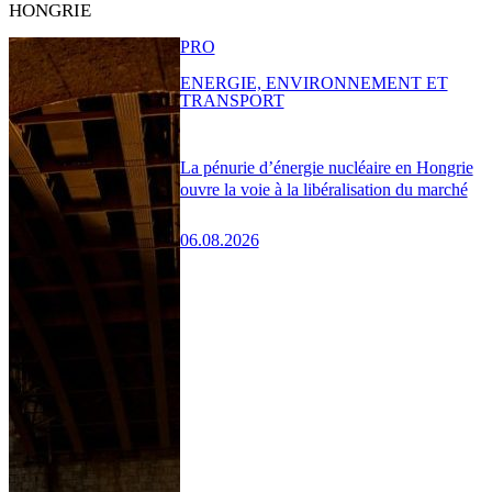
HONGRIE
PRO
ENERGIE, ENVIRONNEMENT ET
TRANSPORT
La pénurie d’énergie nucléaire en Hongrie
ouvre la voie à la libéralisation du marché
06.08.2026