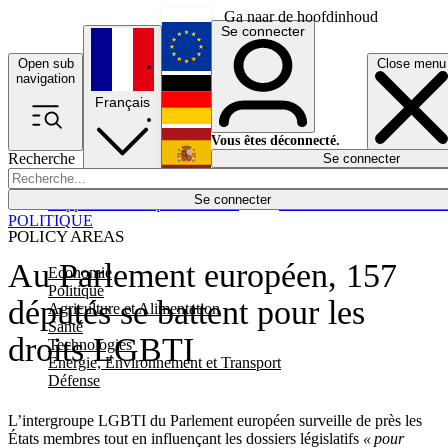
Ga naar de hoofdinhoud
Se connecter
Open sub
Close menu
English
navigation
Français
Deutsch
Vous êtes déconnecté.
Recherche
Se connecter
Español
Lumières éteintes
Se connecter
Rapporteur
Politique
Économie
Newsletters
Evénements
Em
POLITIQUE
POLICY AREAS
Au Parlement européen, 157
Economie
Politique
députés se battent pour les
Agriculture et Alimentation
Santé
droits LGBTI
Technologies
Energie, Environnement et Transport
Défense
L’intergroupe LGBTI du Parlement européen surveille de près les
États membres tout en influençant les dossiers législatifs
« pour