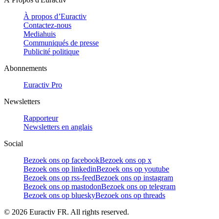
À propos d’Euractiv
Contactez-nous
Mediahuis
Communiqués de presse
Publicité politique
Abonnements
Euractiv Pro
Newsletters
Rapporteur
Newsletters en anglais
Social
Bezoek ons op facebook
Bezoek ons op x
Bezoek ons op linkedin
Bezoek ons op youtube
Bezoek ons op rss-feed
Bezoek ons op instagram
Bezoek ons op mastodon
Bezoek ons op telegram
Bezoek ons op bluesky
Bezoek ons op threads
©
2026
Euractiv FR. All rights reserved.