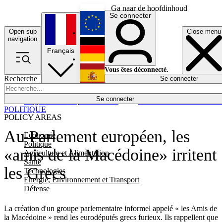
Ga naar de hoofdinhoud
Se connecter
Open sub
Close menu
English
navigation
Français
Deutsch
Vous êtes déconnecté.
Recherche
Se connecter
Español
Lumières éteintes
Se connecter
Rapporteur
Politique
Économie
Newsletters
Evénements
Em
POLITIQUE
POLICY AREAS
Au Parlement européen, les
Economie
Politique
«amis de la Macédoine» irritent
Agriculture et Alimentation
Santé
les Grecs
Technologies
Energie, Environnement et Transport
Défense
La création d'un groupe parlementaire informel appelé « les Amis de
la Macédoine » rend les eurodéputés grecs furieux. Ils rappellent que