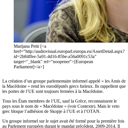
Marijana Petir [<a
href="http://audiovisual.europarl.europa.eu/AssetDetail.aspx?
id=2b84ffee-5a91-4d16-85be-a56a0091c53a"
target="_blank" rel="noopener">[European
Parliament]</a>]
La création d’un groupe parlementaire informel appelé « les Amis de
la Macédoine » rend les eurodéputés grecs furieux. Ils rappellent que
les portes de l’UE sont toujours fermées à la Macédoine.
Tous les États membres de l’UE, sauf la Grèce, reconnaissent le
pays sous le nom de « Macédoine » (voir Contexte). Mais le veto
grec bloque l’adhésion de Skopje à l’UE et à l’OTAN.
Un groupe informel sur le sujet avait été formé pour la première fois
au Parlement européen durant le mandat précédent, 2009-2014. Il