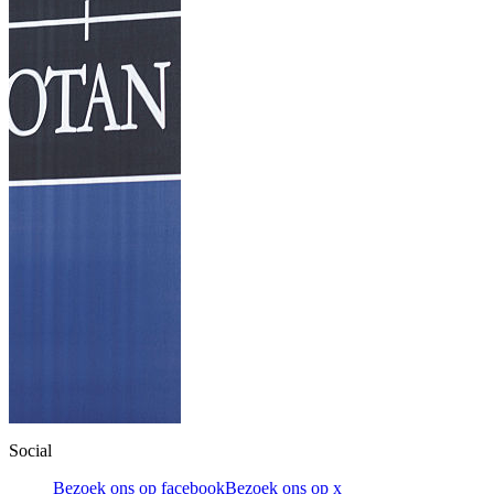
Social
Bezoek ons op facebook
Bezoek ons op x