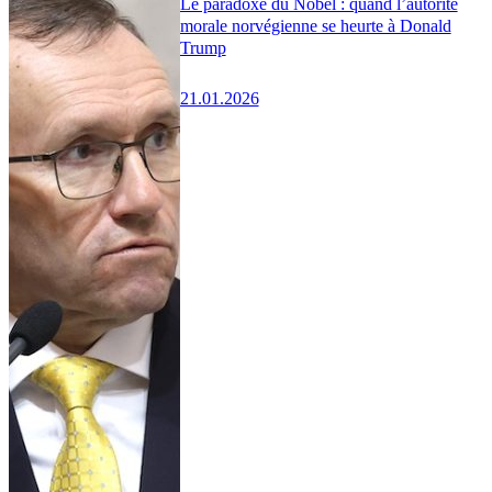
Le paradoxe du Nobel : quand l’autorité
morale norvégienne se heurte à Donald
Trump
21.01.2026