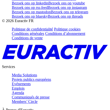
Bezoek ons op linkedin
Bezoek ons op youtube
Bezoek ons op rss-feed
Bezoek ons op instagram
Bezoek ons op mastodon
Bezoek ons op telegram
Bezoek ons op bluesky
Bezoek ons op threads
©
2026
Euractiv FR
Politique de confidentialité
Politique cookies
Conditions générales
Conditions d’abonnement
Conditions de vente
Services
Media Solutions
Projets publics européens
Evénements
Emplois
Agenda
Communiqués de presse
Members’ Circle
À Propos d'Euractiv