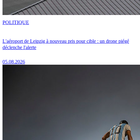
POLITIQUE
L'aéroport de Leipzig à nouveau pris pour cible : un drone piégé
déclenche l'alerte
05.08.2026