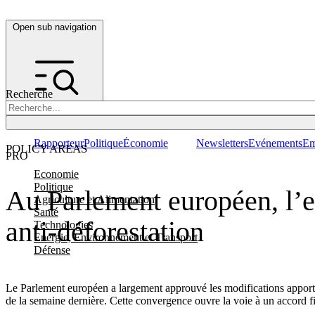
Open sub navigation
Recherche
Rapporteur
Politique
Économie
Newsletters
Evénements
Em
POLICY AREAS
PRO
Economie
Politique
Au Parlement européen, l’ex
Agriculture et Alimentation
Santé
anti-déforestation
Technologies
Energie, Environnement et Transport
Défense
Le Parlement européen a largement approuvé les modifications apporté
de la semaine dernière. Cette convergence ouvre la voie à un accord fi