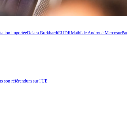
tation importée
Delara Burkhardt
EUDR
Mathilde Androuët
Mercosur
Pa
s son référendum sur l'UE