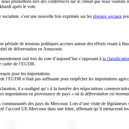
 nous promettons lors des conférences sur le climat que nous voulons no
khardt après le vote.
socialiste, s’est une nouvelle fois exprimée sur les
réseaux sociaux
pou
 période de tensions politiques accrues autour des efforts visant à final
ntiel de déforestation en Amazonie.
 amendement oral lors du vote d’aujourd’hui s’opposant à
la classificatio
 le cadre de l’EUDR.
requis pour les importations.
re de l’EUDR n’était pas suffisante pour empêcher les importations agri
aration, il a souligné qu’
« à la lumière des négociations commerciales 
 les importations en provenance de pays
« où la déforestation est monna
es communautés des pays du Mercosur. Lors d’une visite de législateurs s
 l’accord UE-Mercosur dans une lettre, affirmant qu’il menacerait les ter