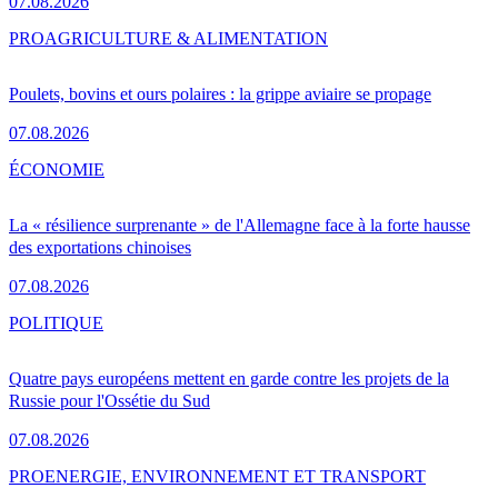
07.08.2026
PRO
AGRICULTURE & ALIMENTATION
Poulets, bovins et ours polaires : la grippe aviaire se propage
07.08.2026
ÉCONOMIE
La « résilience surprenante » de l'Allemagne face à la forte hausse
des exportations chinoises
07.08.2026
POLITIQUE
Quatre pays européens mettent en garde contre les projets de la
Russie pour l'Ossétie du Sud
07.08.2026
PRO
ENERGIE, ENVIRONNEMENT ET TRANSPORT