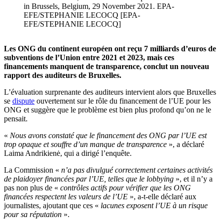
in Brussels, Belgium, 29 November 2021. EPA-
EFE/STEPHANIE LECOCQ [EPA-
EFE/STEPHANIE LECOCQ]
Les ONG du continent européen ont reçu 7 milliards d’euros de
subventions de l’Union entre 2021 et 2023, mais ces
financements manquent de transparence, conclut un nouveau
rapport des auditeurs de Bruxelles.
L’évaluation surprenante des auditeurs intervient alors que Bruxelles
se
dispute
ouvertement sur le rôle du financement de l’UE pour les
ONG et suggère que le problème est bien plus profond qu’on ne le
pensait.
«
Nous avons constaté que le financement des ONG par l’UE est
trop opaque et souffre d’un manque de transparence
», a déclaré
Laima Andrikienė, qui a dirigé l’enquête.
La Commission «
n’a pas divulgué correctement certaines activités
de plaidoyer financées par l’UE, telles que le lobbying
», et il n’y a
pas non plus de «
contrôles actifs pour vérifier que les ONG
financées respectent les valeurs de l’UE
», a-t-elle déclaré aux
journalistes, ajoutant que ces «
lacunes exposent l’UE à un risque
pour sa réputation
».