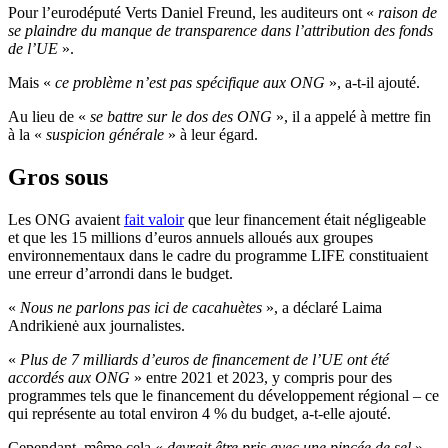
Pour l’eurodéputé Verts Daniel Freund, les auditeurs ont «
raison de
se plaindre du manque de transparence dans l’attribution des fonds
de l’UE
».
Mais «
ce problème n’est pas spécifique aux ONG
», a-t-il ajouté.
Au lieu de «
se battre sur le dos des ONG
», il a appelé à mettre fin
à la «
suspicion générale
» à leur égard.
Gros sous
Les ONG avaient
fait valoir
que leur financement était négligeable
et que les 15 millions d’euros annuels alloués aux groupes
environnementaux dans le cadre du programme LIFE constituaient
une erreur d’arrondi dans le budget.
«
Nous ne parlons pas ici de cacahuètes
», a déclaré Laima
Andrikienė aux journalistes.
«
Plus de 7 milliards d’euros de financement de l’UE ont été
accordés aux ONG
» entre 2021 et 2023, y compris pour des
programmes tels que le financement du développement régional – ce
qui représente au total environ 4 % du budget, a-t-elle ajouté.
Cependant, même cela «
devrait être pris avec une pincée de sel
»