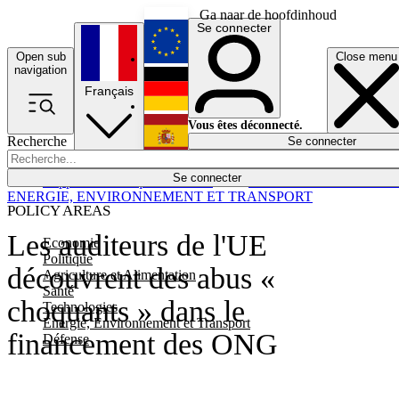
Ga naar de hoofdinhoud
Se connecter
Open sub
Close menu
English
navigation
Français
Deutsch
Vous êtes déconnecté.
Recherche
Se connecter
Español
Lumières éteintes
Se connecter
Rapporteur
Politique
Économie
Newsletters
Evénements
Em
ENERGIE, ENVIRONNEMENT ET TRANSPORT
POLICY AREAS
Les auditeurs de l'UE
Economie
Politique
découvrent des abus «
Agriculture et Alimentation
Santé
choquants » dans le
Technologies
Energie, Environnement et Transport
financement des ONG
Défense