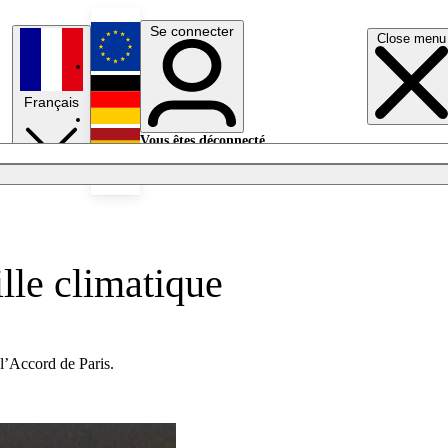
Se connecter
Close menu
English
Français
Deutsch
Vous êtes déconnecté.
Se connecter
Español
Lumières éteintes
ille climatique
’Accord de Paris.