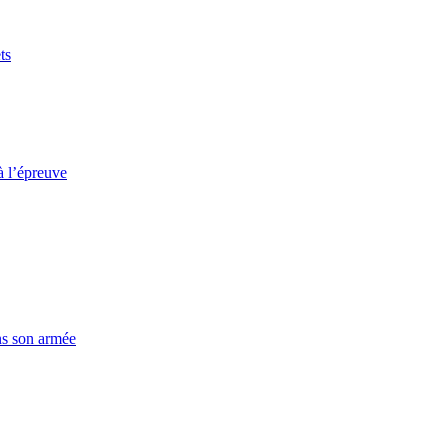
ts
à l’épreuve
ns son armée