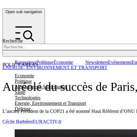
Open sub navigation
Recherche
Rapporteur
Politique
Économie
Newsletters
Evénements
Em
POLICY AREAS
ENERGIE, ENVIRONNEMENT ET TRANSPORT
Economie
Politique
Auréolé du succès de Paris,
Agriculture et Alimentation
Santé
Technologies
Energie, Environnement et Transport
Défense
L’ancien Président de la COP21 a été nommé Haut Référent d’ONU E
Cécile Barbière
EURACTIV.fr