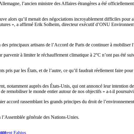
 Allemagne, l’ancien ministre des Affaires étrangères a été officiellem
euve alors qu’il menait des négociations incroyablement difficiles pour
s futures », a affirmé Erik Solheim, directeur exécutif d’ONU Environnem
 des principaux artisans de l’Accord de Paris de continuer à mobiliser 
r parvenir à limiter le réchauffement climatique à 2°C n’ont pas été sui
 pris par les États, et de l’autre, ce qu’il faudrait réellement faire pour 
ent, notamment auprès des États-Unis, qui ont annoncé leur intention de
 remobiliser le monde entier autour de nos objectifs » a-t-il poursuivi
er accord rassemblant les grands principes du droit de l’environnement,
 à l’Assemblée générale des Nations-Unies.
ment
aurent Fabius