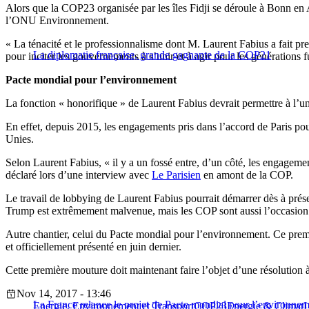
Alors que la COP23 organisée par les îles Fidji se déroule à Bonn en
l’ONU Environnement.
« La ténacité et le professionnalisme dont M. Laurent Fabius a fait pr
La diplomatie française, grande gagnante de la COP21
pour inciter les gouvernements à s’unir et à agir pour les génération
Pacte mondial pour l’environnement
La fonction « honorifique » de Laurent Fabius devrait permettre à l’un
En effet, depuis 2015, les engagements pris dans l’accord de Paris pou
Unies.
Selon Laurent Fabius, « il y a un fossé entre, d’un côté, les engagements
déclaré lors d’une interview avec
Le Parisien
en amont de la COP.
Le travail de lobbying de Laurent Fabius pourrait démarrer dès à prés
Trump est extrêmement malvenue, mais les COP sont aussi l’occasion de
Autre chantier, celui du Pacte mondial pour l’environnement. Ce premi
et officiellement présenté en juin dernier.
Cette première mouture doit maintenant faire l’objet d’une résolution
Nov 14, 2017 - 13:46
La France relance le projet de Pacte mondial pour l’environne
Energie, Environnement et Transport
COP23
Energie & Climat
L