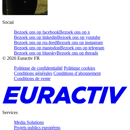
Social
Bezoek ons op facebook
Bezoek ons op x
Bezoek ons op linkedin
Bezoek ons op youtube
Bezoek ons op rss-feed
Bezoek ons op instagram
Bezoek ons op mastodon
Bezoek ons op telegram
Bezoek ons op bluesky
Bezoek ons op threads
©
2026
Euractiv FR
Politique de confidentialité
Politique cookies
Conditions générales
Conditions d’abonnement
Conditions de vente
Services
Media Solutions
Projets publics européens