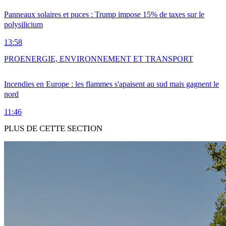
Panneaux solaires et puces : Trump impose 15% de taxes sur le
polysilicium
13:58
PRO
ENERGIE, ENVIRONNEMENT ET TRANSPORT
Incendies en Europe : les flammes s'apaisent au sud mais gagnent le
nord
11:46
PLUS DE CETTE SECTION