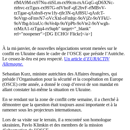
rfMA9M-rx97Nu-riiSLm-rx99cm-rxAGqG-qD6XNc-
rirhvc-rzTgux-rx997G-rdVhoF-qE2bvF-rfMBvV-
rzTgae-qAsbx8-ryw1fy-rjfe3N-qAf8SU-qAsfcT-
9oVrgr-oFmvN7-oVcXtd-oFmhjc-9oVjZr-9oYFkU-
9oVfbg-b1raUc-9oVe4p-9oYpPb-9oVte2-9oYwgh-
rzMzA1-rzTgq4-rx9apb" target="_blank"
rel="noopener">[DG ECHO/ Flickr]</a>]
À la mi-janvier, de nouvelles négociations seront menées sur le
conflit en Ukraine dans le cadre de l’OSCE que préside l’Autriche.
Le cessez-le-feu est peu respecté.
Un article d’
EURACTIV
Allemagne.
Sebastian Kurz, ministre autrichien des Affaires étrangères, qui
préside l’Organisation pour la sécurité et la coopération en Europe
(OSCE) cette année, a donné le coup d’envoi de son mandat en
allant constater lui-même la situation en Ukraine.
En se rendant sur la zone de conflit cette semaine, il a cherché à
démontrer que la question était toujours aussi importante et à la
ramener sous les projecteurs internationaux.
Lors de sa visite sur le terrain, il a rencontré son homologue
ukrainien, Pavlo Klimkin et des membres de la mission