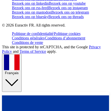
Bezoek ons op linkedin
Bezoek ons op youtube
Bezoek ons op rss-feed
Bezoek ons op instagram
Bezoek ons op mastodon
Bezoek ons op telegram
Bezoek ons op bluesky
Bezoek ons op threads
©
2026
Euractiv FR. All rights reserved.
Politique de confidentialité
Politique cookies
Conditions générales
Conditions d’abonnement
Conditions de vente
This site is protected by reCAPTCHA, and the Google
Privacy
Policy
and
Terms of Service
apply.
Français