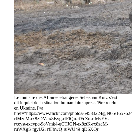
Le ministre des Affaires étrangères Sebastian Kurz s’est
dit inquiet de la situation humanitaire après s’être rendu
en Ukraine. [<a
href="https://www.flickr.com/photos/69583224@N05/16576241
rfMzcM-rx8zDV-rx8Byg-rfFfQu-rfFcZu-rfMyEV-
rxeyst-rxeypc-9oVmk4-qCTJGN-rx8ztK-rx8zeM-
ruWXgS-rgyU2i-rfFbwQ-ruWU49-qD6XQr-