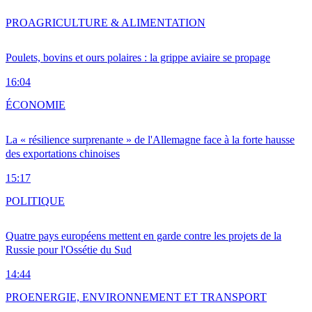
PRO
AGRICULTURE & ALIMENTATION
Poulets, bovins et ours polaires : la grippe aviaire se propage
16:04
ÉCONOMIE
La « résilience surprenante » de l'Allemagne face à la forte hausse
des exportations chinoises
15:17
POLITIQUE
Quatre pays européens mettent en garde contre les projets de la
Russie pour l'Ossétie du Sud
14:44
PRO
ENERGIE, ENVIRONNEMENT ET TRANSPORT