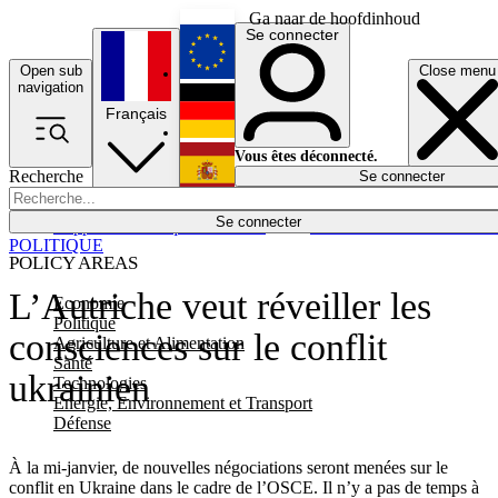
Ga naar de hoofdinhoud
Se connecter
Open sub
Close menu
English
navigation
Français
Deutsch
Vous êtes déconnecté.
Recherche
Se connecter
Español
Lumières éteintes
Se connecter
Rapporteur
Politique
Économie
Newsletters
Evénements
Em
POLITIQUE
POLICY AREAS
L’Autriche veut réveiller les
Economie
Politique
consciences sur le conflit
Agriculture et Alimentation
Santé
ukrainien
Technologies
Energie, Environnement et Transport
Défense
À la mi-janvier, de nouvelles négociations seront menées sur le
conflit en Ukraine dans le cadre de l’OSCE. Il n’y a pas de temps à