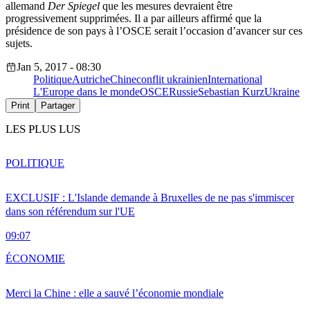
allemand
Der Spiegel
que les mesures devraient être
progressivement supprimées. Il a par ailleurs affirmé que la
présidence de son pays à l’OSCE serait l’occasion d’avancer sur ces
sujets.
Jan 5, 2017 - 08:30
Politique
Autriche
Chine
conflit ukrainien
International
L'Europe dans le monde
OSCE
Russie
Sebastian Kurz
Ukraine
Print
Partager
LES PLUS LUS
POLITIQUE
EXCLUSIF : L'Islande demande à Bruxelles de ne pas s'immiscer
dans son référendum sur l'UE
09:07
ÉCONOMIE
Merci la Chine : elle a sauvé l’économie mondiale