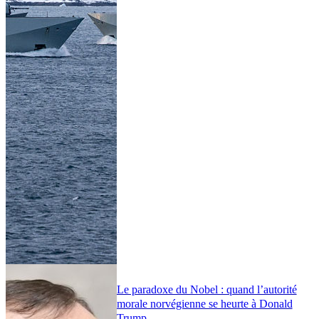
Le paradoxe du Nobel : quand l’autorité
morale norvégienne se heurte à Donald
Trump