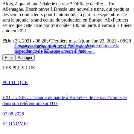
Alors, à quand une éclaircie en vue ? Difficile de dire… En
Allemagne, Bosch ouvre à Dresde une nouvelle usine, qui produira
des semi-conducteurs pour l’automobile, à partir de septembre. Ce
sera le premier grand centre de production en Europe. AlixPartners
estime que cette crise pourrait coûter 100 milliards d’euros à la filière
auto en 2021.
Jun 23, 2021 - 08:28
Dernière mise à jour: Jun 23, 2021 - 08:28
Composants électroniques : Bruno Le Maire dénonce la
Économie
automobile
Covid-19
Économie
dépendance de l’Europe envers l’Asie
Innovation & Entreprises
semi-conducteurs
Print
Partager
LES PLUS LUS
POLITIQUE
EXCLUSIF : L'Islande demande à Bruxelles de ne pas s'immiscer
dans son référendum sur l'UE
07.08.2026
ÉCONOMIE