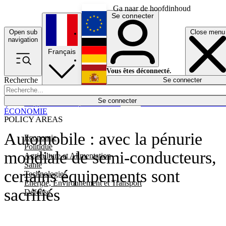
Ga naar de hoofdinhoud
Se connecter
Open sub
Close menu
English
navigation
Français
Deutsch
Vous êtes déconnecté.
Recherche
Se connecter
Español
Lumières éteintes
Se connecter
Rapporteur
Politique
Économie
Newsletters
Evénements
Em
ÉCONOMIE
POLICY AREAS
Automobile : avec la pénurie
Economie
Politique
mondiale de semi-conducteurs,
Agriculture et Alimentation
Santé
certains équipements sont
Technologies
Energie, Environnement et Transport
sacrifiés
Défense