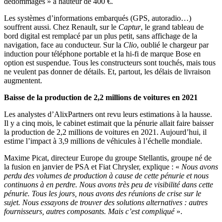
dédommagés » à hauteur de 400 €.
Les systèmes d’informations embarqués (GPS, autoradio…)
souffrent aussi. Chez Renault, sur le
Captur
, le grand tableau de
bord digital est remplacé par un plus petit, sans affichage de la
navigation, face au conducteur. Sur la
Clio
, oublié le chargeur par
induction pour téléphone portable et la hi-fi de marque Bose en
option est suspendue. Tous les constructeurs sont touchés, mais tous
ne veulent pas donner de détails. Et, partout, les délais de livraison
augmentent.
Baisse de la production de 2,2 millions de voitures en 2021
Les analystes d’AlixPartners ont revu leurs estimations à la hausse.
Il y a cinq mois, le cabinet estimait que la pénurie allait faire baisser
la production de 2,2 millions de voitures en 2021. Aujourd’hui, il
estime l’impact à 3,9 millions de véhicules à l’échelle mondiale.
Maxime Picat, directeur Europe du groupe Stellantis, groupe né de
la fusion en janvier de PSA et Fiat Chrysler, explique : «
Nous avons
perdu des volumes de production à cause de cette pénurie et nous
continuons à en perdre. Nous avons très peu de visibilité dans cette
pénurie. Tous les jours, nous avons des réunions de crise sur le
sujet. Nous essayons de trouver des solutions alternatives : autres
fournisseurs, autres composants. Mais c’est compliqué
​ ».