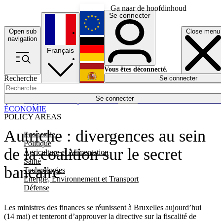
Ga naar de hoofdinhoud
Se connecter
Open sub
Close menu
English
navigation
Français
Deutsch
Vous êtes déconnecté.
Recherche
Se connecter
Español
Lumières éteintes
Se connecter
Rapporteur
Politique
Économie
Newsletters
Evénements
Em
ÉCONOMIE
POLICY AREAS
Autriche : divergences au sein
Economie
Politique
de la coalition sur le secret
Agriculture et Alimentation
Santé
bancaire
Technologies
Energie, Environnement et Transport
Défense
Les ministres des finances se réunissent à Bruxelles aujourd’hui
(14 mai) et tenteront d’approuver la directive sur la fiscalité de