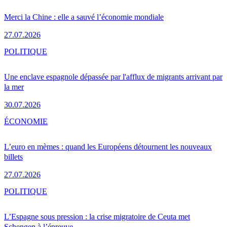
Merci la Chine : elle a sauvé l’économie mondiale
27.07.2026
POLITIQUE
Une enclave espagnole dépassée par l'afflux de migrants arrivant par
la mer
30.07.2026
ÉCONOMIE
L’euro en mèmes : quand les Européens détournent les nouveaux
billets
27.07.2026
POLITIQUE
L’Espagne sous pression : la crise migratoire de Ceuta met
Schengen à l’épreuve