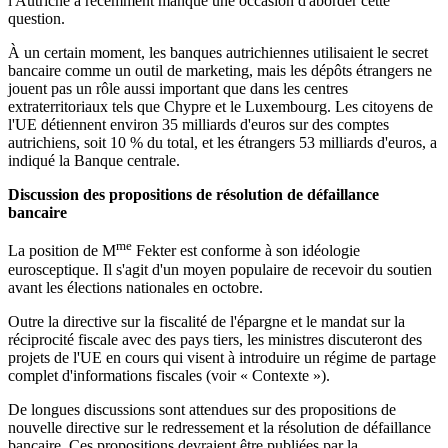
l'Autriche a récemment manqué une occasion d'aborder cette
question.
À un certain moment, les banques autrichiennes utilisaient le secret
bancaire comme un outil de marketing, mais les dépôts étrangers ne
jouent pas un rôle aussi important que dans les centres
extraterritoriaux tels que Chypre et le Luxembourg. Les citoyens de
l'UE détiennent environ 35 milliards d'euros sur des comptes
autrichiens, soit 10 % du total, et les étrangers 53 milliards d'euros, a
indiqué la Banque centrale.
Discussion des propositions de résolution de défaillance
bancaire
me
La position de M
Fekter est conforme à son idéologie
eurosceptique. Il s'agit d'un moyen populaire de recevoir du soutien
avant les élections nationales en octobre.
Outre la directive sur la fiscalité de l'épargne et le mandat sur la
réciprocité fiscale avec des pays tiers, les ministres discuteront des
projets de l'UE en cours qui visent à introduire un régime de partage
complet d'informations fiscales (voir « Contexte »).
De longues discussions sont attendues sur des propositions de
nouvelle directive sur le redressement et la résolution de défaillance
bancaire. Ces propositions devraient être publiées par la