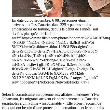
En date du 30 septembre, 6 081 personnes étaient
arrivées aux îles Canaries dans 225 « pateras », des
embarcations de fortune, depuis le début de l'année, soit
six fois plus qu'en 2019. [<a
href="https://www.flickr.com/photos/noborder/2494740163/in/p
4Ns1GP-4Ns1Ga-4Ns1FK-4Ns1Cv-fk3fsB-asEW5i-
5JfUYi-bmitCe-fkhneA-fkhn1U-5GU58o-dgbxCq-
dejGaS-dgbwfo-dejGRV-4HaAFC-dgbwGS-4NwpqY-
4Nsckr-4NscjT-4Nscja-4NscnX-4Nscit-bLjrbX-
4NwpuA-4NwpuY-4Nscng-4H6q38-asEXNZ-
asHCzA-bLjhwi-gjLPR-9XM1cw-fk3eze-fkhoEb-
fk3evX-dejGJc-5GPLLH-dgbwCG-dgbu7n-dgbuEt-
dejGYg-dgbuzp-5GU4Ho-9XM2vy-9XM2gb-
9XLZYf-9XM1qU-9XJ9gM-9XJ9zp" target="_blank"
rel="noopener">[Noborder Network/Flickr]</a>]
Selon la commissaire européenne aux affaires intérieures, Ylva
Johansson, les migrants arrivent clandestinement aux Canaries
espagnoles à un rythme « insoutenable ». Elle prône l’accueil de
ceux qui ont besoin d’une protection internationale et le retour des