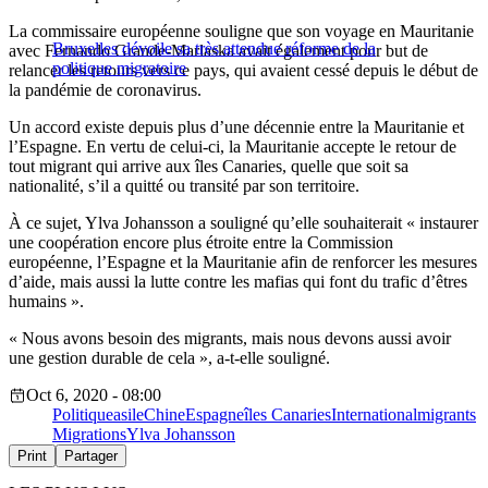
La commissaire européenne souligne que son voyage en Mauritanie
Bruxelles dévoile sa très attendue réforme de la
avec Fernando Grande-Marlaska avait également pour but de
politique migratoire
relancer les retours vers ce pays, qui avaient cessé depuis le début de
la pandémie de coronavirus.
Un accord existe depuis plus d’une décennie entre la Mauritanie et
l’Espagne. En vertu de celui-ci, la Mauritanie accepte le retour de
tout migrant qui arrive aux îles Canaries, quelle que soit sa
nationalité, s’il a quitté ou transité par son territoire.
À ce sujet, Ylva Johansson a souligné qu’elle souhaiterait « instaurer
une coopération encore plus étroite entre la Commission
européenne, l’Espagne et la Mauritanie afin de renforcer les mesures
d’aide, mais aussi la lutte contre les mafias qui font du trafic d’êtres
humains ».
« Nous avons besoin des migrants, mais nous devons aussi avoir
une gestion durable de cela », a-t-elle souligné.
Oct 6, 2020 - 08:00
Politique
asile
Chine
Espagne
îles Canaries
International
migrants
Migrations
Ylva Johansson
Print
Partager