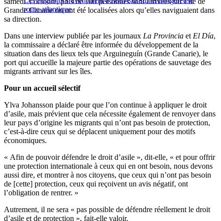
Les migrants s’aventurent à nouveau sur la dangereuse
samedi 3 octobre, plus de 100 personnes sont arrivées sur l’île de
route atlantique
Grande Canarie ou ont été localisées alors qu’elles naviguaient dans
sa direction.
Dans une interview publiée par les journaux
La Provincia
et
El Día
,
la commissaire a déclaré être informée du développement de la
situation dans des lieux tels que Arguineguín (Grande Canarie), le
port qui accueille la majeure partie des opérations de sauvetage des
migrants arrivant sur les îles.
Pour un accueil sélectif
Ylva Johansson plaide pour que l’on continue à appliquer le droit
d’asile, mais prévient que cela nécessite également de renvoyer dans
leur pays d’origine les migrants qui n’ont pas besoin de protection,
c’est-à-dire ceux qui se déplacent uniquement pour des motifs
économiques.
« Afin de pouvoir défendre le droit d’asile », dit-elle, « et pour offrir
une protection internationale à ceux qui en ont besoin, nous devons
aussi dire, et montrer à nos citoyens, que ceux qui n’ont pas besoin
de [cette] protection, ceux qui reçoivent un avis négatif, ont
l’obligation de rentrer. »
Autrement, il ne sera « pas possible de défendre réellement le droit
d’asile et de protection », fait-elle valoir.