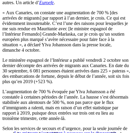
autres. Un article d’
Euroefe
.
« Aux Canaries, on constate une augmentation de 700 % [des
arrivées de migrants] par rapport à l’an dernier, je crois. Ce qui est
évidemment insoutenable. C’est l’une des raisons pour lesquelles je
me suis rendue en Mauritanie avec [le ministre espagnol de
l’Intérieur Fernando] Grande-Marlaska, car je crois qu’un soutien
européen plus marqué s’avère nécessaire pour faire face à la
situation », a déclaré Ylva Johansson dans la presse locale,
dimanche 4 octobre.
Le ministère espagnol de l’Intérieur a publié vendredi 2 octobre son
dernier décompte des arrivées de migrants aux Canaries. En date du
30 septembre, 6 081 personnes étaient arrivées dans 225 « pateras »,
des embarcations de fortune, depuis le début de l’année, soit six fois
plus qu’en 2019 (+523 %).
L’augmentation de 700 % évoquée par Ylva Johansson a été
constatée à certaines périodes de l’année. La hausse s’est désormais
stabilisée aux alentours de 500 %, non pas parce que le flux
d’immigrants a ralenti, mais en raison d’un effet statistique par
rapport à 2019, puisque deux entrées sur trois ont eu lieu au
troisième trimestre, cette année-là.
Selon les services de secours et d’urgence, pour la seule journée de