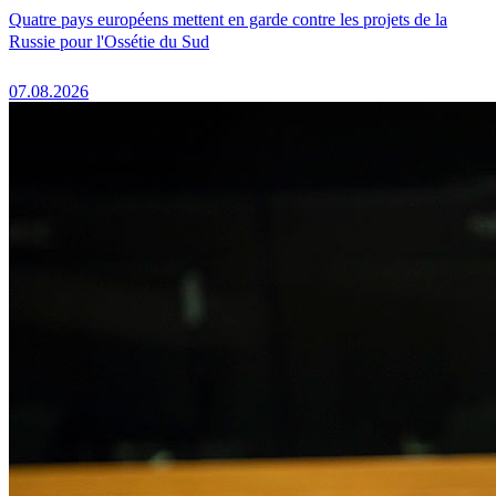
Quatre pays européens mettent en garde contre les projets de la
Russie pour l'Ossétie du Sud
07.08.2026