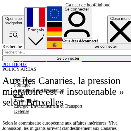
Ga naar de hoofdinhoud
Se connecter
Open sub
Close menu
English
navigation
Français
Deutsch
Vous êtes déconnecté.
Recherche
Se connecter
Español
Lumières éteintes
Se connecter
Rapporteur
Politique
Économie
Newsletters
Evénements
Em
POLITIQUE
POLICY AREAS
Aux îles Canaries, la pression
Economie
Politique
migratoire est « insoutenable »
Agriculture et Alimentation
Santé
selon Bruxelles
Technologies
Energie, Environnement et Transport
Défense
Selon la commissaire européenne aux affaires intérieures, Ylva
Johansson, les migrants arrivent clandestinement aux Canaries