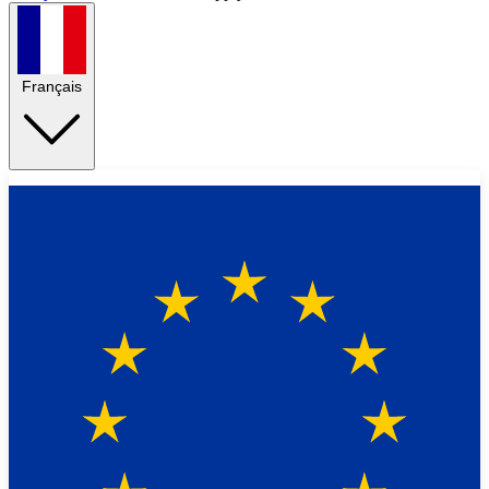
Français