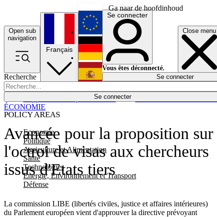
Ga naar de hoofdinhoud
Se connecter
Open sub
Close menu
English
navigation
Français
Deutsch
Vous êtes déconnecté.
Recherche
Se connecter
Español
Lumières éteintes
Se connecter
Rapporteur
Politique
Économie
Newsletters
Evénements
Em
ÉCONOMIE
POLICY AREAS
Avancée pour la proposition sur
Economie
Politique
l'octroi de visas aux chercheurs
Agriculture et Alimentation
Santé
issus d'Etats tiers
Technologies
Energie, Environnement et Transport
Défense
La commission LIBE (libertés civiles, justice et affaires intérieures)
du Parlement européen vient d'approuver la directive prévoyant