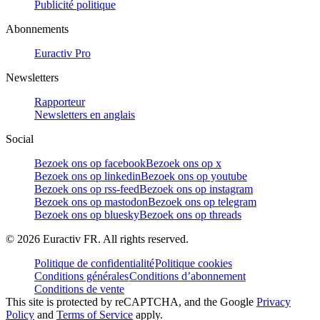
Publicité politique
Abonnements
Euractiv Pro
Newsletters
Rapporteur
Newsletters en anglais
Social
Bezoek ons op facebook
Bezoek ons op x
Bezoek ons op linkedin
Bezoek ons op youtube
Bezoek ons op rss-feed
Bezoek ons op instagram
Bezoek ons op mastodon
Bezoek ons op telegram
Bezoek ons op bluesky
Bezoek ons op threads
©
2026
Euractiv FR. All rights reserved.
Politique de confidentialité
Politique cookies
Conditions générales
Conditions d’abonnement
Conditions de vente
This site is protected by reCAPTCHA, and the Google
Privacy
Policy
and
Terms of Service
apply.