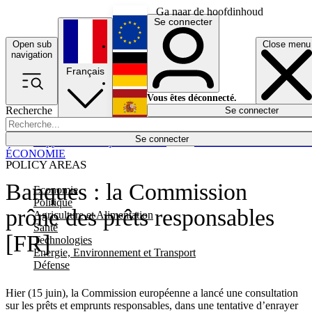
Ga naar de hoofdinhoud
Se connecter
Open sub
Close menu
English
navigation
Français
Deutsch
Vous êtes déconnecté.
Recherche
Se connecter
Español
Lumières éteintes
Se connecter
Rapporteur
Politique
Économie
Newsletters
Evénements
Em
ÉCONOMIE
POLICY AREAS
Banques : la Commission
Economie
Politique
prône des prêts responsables
Agriculture et Alimentation
Santé
[FR]
Technologies
Energie, Environnement et Transport
Défense
Hier (15 juin), la Commission européenne a lancé une consultation
sur les prêts et emprunts responsables, dans une tentative d’enrayer