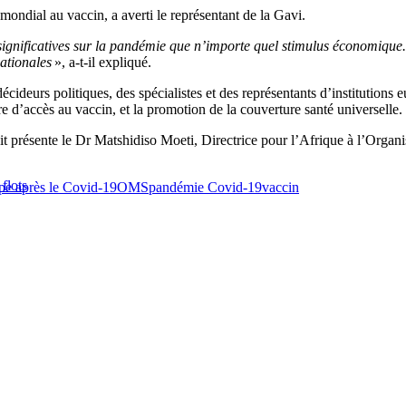
ondial au vaccin, a averti le représentant de la Gavi.
significatives sur la pandémie que n’importe quel stimulus économique. P
ationales
», a-t-il expliqué.
cideurs politiques, des spécialistes et des représentants d’institutions
 d’accès au vaccin, et la promotion de la couverture santé universelle.
ait présente le Dr Matshidiso Moeti, Directrice pour l’Afrique à l’Orga
flots
pe après le Covid-19
OMS
pandémie Covid-19
vaccin