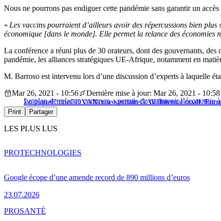
Nous ne pourrons pas endiguer cette pandémie sans garantir un accès m
«
Les vaccins pourraient d’ailleurs avoir des répercussions bien plus 
économique [dans le monde]. Elle permet la relance des économies n
La conférence a réuni plus de 30 orateurs, dont des gouvernants, des dé
pandémie, les alliances stratégiques UE-Afrique, notamment en matière
M. Barroso est intervenu lors d’une discussion d’experts à laquelle ét
Mar 26, 2021 - 10:56
Dernière mise à jour: Mar 26, 2021 - 10:58
Le plan de relance commun a permis de maintenir l’économie à 
Politique
Chine
COVAX
crise sanitaire
GAVI
International
L'Euro
Print
Partager
LES PLUS LUS
PRO
TECHNOLOGIES
Google écope d’une amende record de 890 millions d’euros
23.07.2026
PRO
SANTÉ