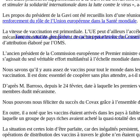
et stimuler la solidarité internationale dans la lutte contre le virus
», a-
Les propos du président de la Gavi ont été recueillis lors d’une réun
renforcement du rôle de l’Union européenne dans la Santé mondiale
.
La vitesse de vaccination est primordiale. L’UE peut d’ailleurs l’accél
Turquie, vaccins, Joe Biden : ce qu’on peut attendre du Consei
mécanisme mondial de groupement des achats pour les vaccins contre la
d’attribution élaboré par l’OMS.
L’ancien président de la Commission européenne et Premier ministre du
s’agissait du seul véritable effort multilatéral à l’échelle mondiale d
Nous savons qu’il y aura assez de vaccins pour tout le monde dans les
vaccination. Il est donc essentiel de coopérer sans plus attendre, a-t-il 
D’après M. Barroso, depuis le 24 février, date à laquelle les premiers
membres dudit mécanisme.
Nous pouvons nous féliciter du succès du Covax grâce à l’ensemble des 1
En outre, il a noté que les vaccins étaient arrivés dans les pays à fai
laquelle un groupe de pays riches avaient acheté la quasi-totalité des 
La situation est certes loin d’être parfaite, car des inégalités persisten
opérations de distribution des vaccins à travers le globe n’en étaient q