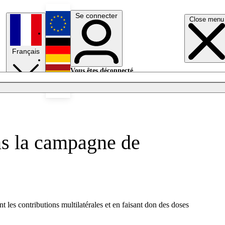
Se connecter
Close menu
English
Français
Deutsch
Vous êtes déconnecté.
Se connecter
Español
Lumières éteintes
ans la campagne de
 les contributions multilatérales et en faisant don des doses