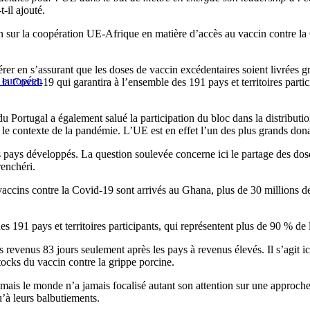
t-il ajouté.
ion sur la coopération UE-Afrique en matière d’accès au vaccin contre la
érer en s’assurant que les doses de vaccin excédentaires soient livrées 
l européen
 Covid-19 qui garantira à l’ensemble des 191 pays et territoires partici
 Portugal a également salué la participation du bloc dans la distribut
ans le contexte de la pandémie. L’UE est en effet l’un des plus grands do
 pays développés. La question soulevée concerne ici le partage des dose
renchéri.
 vaccins contre la Covid-19 sont arrivés au Ghana, plus de 30 millions 
91 pays et territoires participants, qui représentent plus de 90 % de la
bles revenus 83 jours seulement après les pays à revenus élevés. Il s’agit
stocks du vaccin contre la grippe porcine.
t, mais le monde n’a jamais focalisé autant son attention sur une approche s
u’à leurs balbutiements.