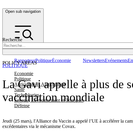
Open sub navigation
Recherche
Rapporteur
Politique
Économie
Newsletters
Evénements
Em
POLICY AREAS
POLITIQUE
Economie
Politique
La Gavi appelle à plus de s
Agriculture et Alimentation
Santé
vaccination mondiale
Technologies
Energie, Environnement et Transport
Défense
Jeudi (25 mars), l'Alliance du Vaccin a appelé l’UE à accélérer la cam
excédentaires via le mécanisme Covax.