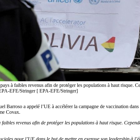
ays à faibles revenus afin de protéger les populations à haut risque. C
o. EPA-EFE/Stringer [ EPA-EFE/Stringer]
uel Barroso a appelé l’UE à accélérer la campagne de vaccination dans 
isme Covax.
faibles revenus afin de protéger les populations à haut risque. Cependa
uciales pour l’UE dans le but de mettre en exergue son leadership à l’é