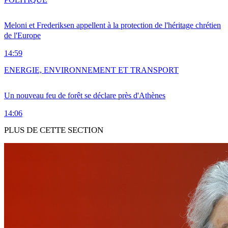
Meloni et Frederiksen appellent à la protection de l'héritage chrétien
de l'Europe
14:59
ENERGIE, ENVIRONNEMENT ET TRANSPORT
Un nouveau feu de forêt se déclare près d'Athènes
14:06
PLUS DE CETTE SECTION