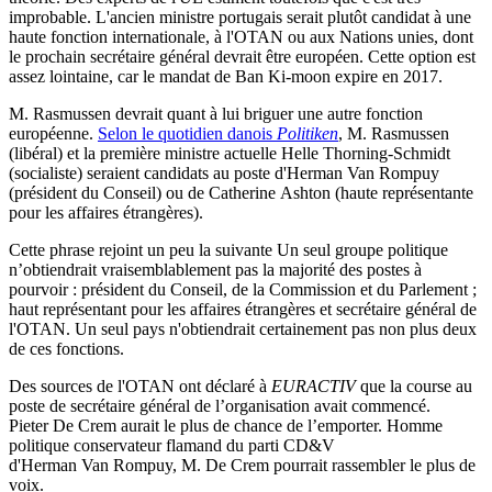
improbable. L'ancien ministre portugais serait plutôt candidat à une
haute fonction internationale, à l'OTAN ou aux Nations unies, dont
le prochain secrétaire général devrait être européen. Cette option est
assez lointaine, car le mandat de Ban Ki-moon expire en 2017.
M. Rasmussen devrait quant à lui briguer une autre fonction
européenne.
Selon le quotidien danois
Politiken
, M. Rasmussen
(libéral) et la première ministre actuelle Helle Thorning-Schmidt
(socialiste) seraient candidats au poste d'Herman Van Rompuy
(président du Conseil) ou de Catherine Ashton (haute représentante
pour les affaires étrangères).
Cette phrase rejoint un peu la suivante Un seul groupe politique
n’obtiendrait vraisemblablement pas la majorité des postes à
pourvoir : président du Conseil, de la Commission et du Parlement ;
haut représentant pour les affaires étrangères et secrétaire général de
l'OTAN. Un seul pays n'obtiendrait certainement pas non plus deux
de ces fonctions.
Des sources de l'OTAN ont déclaré à
EURACTIV
que la course au
poste de secrétaire général de l’organisation avait commencé.
Pieter De Crem aurait le plus de chance de l’emporter. Homme
politique conservateur flamand du parti CD&V
d'Herman Van Rompuy, M. De Crem pourrait rassembler le plus de
voix.