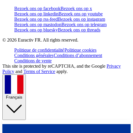
Bezoek ons op facebook
Bezoek ons op x
Bezoek ons op linkedin
Bezoek ons op youtube
Bezoek ons op rss-feed
Bezoek ons op instagram
Bezoek ons op mastodon
Bezoek ons op telegram
Bezoek ons op bluesky
Bezoek ons op threads
©
2026
Euractiv FR. All rights reserved.
Politique de confidentialité
Politique cookies
Conditions générales
Conditions d’abonnement
Conditions de vente
This site is protected by reCAPTCHA, and the Google
Privacy
Policy
and
Terms of Service
apply.
Français