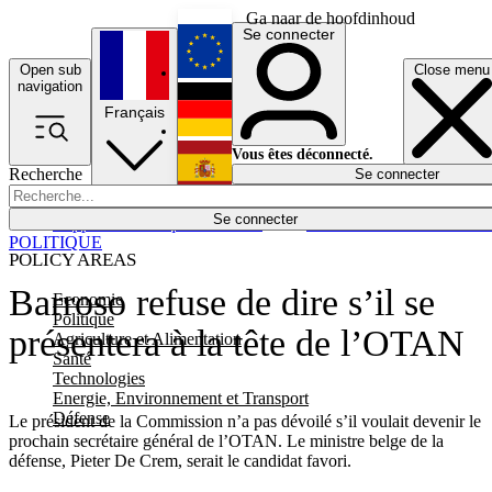
Ga naar de hoofdinhoud
Se connecter
Open sub
Close menu
English
navigation
Français
Deutsch
Vous êtes déconnecté.
Recherche
Se connecter
Español
Lumières éteintes
Se connecter
Rapporteur
Politique
Économie
Newsletters
Evénements
Em
POLITIQUE
POLICY AREAS
Barroso refuse de dire s’il se
Economie
Politique
présentera à la tête de l’OTAN
Agriculture et Alimentation
Santé
Technologies
Energie, Environnement et Transport
Défense
Le président de la Commission n’a pas dévoilé s’il voulait devenir le
prochain secrétaire général de l’OTAN. Le ministre belge de la
défense, Pieter De Crem, serait le candidat favori.