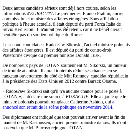
Deux autres candidats sérieux sont déjà hors course, selon les
informations d'
EURACTIV
. Le premier est Franco Frattini, ancien
commissaire et ministre des affaires étrangères. Sans affiliation
politique à l'heure actuelle, il était député du parti Forza Italia de
Silvio Berlusconi. Il n'aurait pas été retenu, car il ne bénéficierait
peut-être pas du soutien politique de Rome.
Le second candidat est Rados?aw Sikorski, l'actuel ministre polonais
des affaires étrangères. Il est député du parti de centre-droit
Plateforme civique du premier ministre Donald Tusk.
De nombreux pays de l'OTAN soutiennent M. Sikorski, un fauteur
de trouble atlantiste. Il aurait toutefois réduit ses chances en se
rangeant ouvertement du côté de Mitt Romney, candidat républicain
à la présidence des États-Unis en 2012 contre Barack Obama.
« Rados?aw Sikorski sait qu'il n'a aucune chance pour le poste à
l'OTAN », a déclaré une source à
EURACTIV
. Elle a ajouté que le
ministre polonais pourrait remplacer Catherine Ashton, qui
a
annoncé son retrait de la scène politique en novembre 2014
.
Des diplomates ont indiqué que tout pouvait arriver avant la fin du
mandat de M. Rasmussen, ancien premier ministre danois. Ils n'ont
pas exclu que M. Barroso rejoigne l'OTAN.