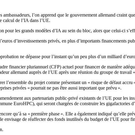
es ambassadeurs, l’on apprend que le gouvernement allemand craint qu
 calcul de l’IA dans l’UE.
on pour les grands modèles d’IA au sein du bloc, alors que celui-ci s’eff
ds d’euros d’investissements privés, en plus d’importants financements 
robation ne dépasse pour l’instant qu’un peu plus d’un milliard d’euro
cadre financier pluriannuel (CFP) actuel pour financer de manière adéq
sadeur allemand auprès de l’UE après une réunion du groupe de travail 
érer l’ensemble du projet comme présentant un « risque de défaut accru 
prises privées « pourrait ne pas être aussi important que prévu ».
amendement aux partenariats public-privé existants de l’UE pour les ins
mune EuroHPC), qui seront chargées de construire les gigafactories d
encore qu’à sa « première phase ». Elle a également indiqué qu’elle pré
e envisage de réaffecter des fonds inutilisés du budget de l’UE pour fin
n.