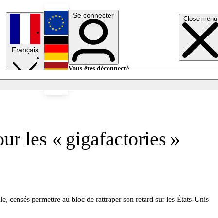
Se connecter
Close menu
English
Français
Deutsch
Vous êtes déconnecté.
Se connecter
Español
Lumières éteintes
r les « gigafactories »
, censés permettre au bloc de rattraper son retard sur les États-Unis