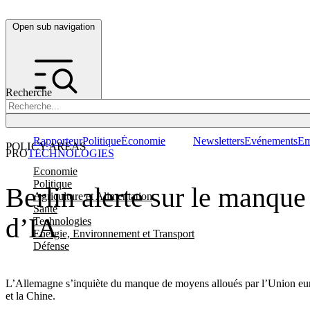
Open sub navigation
Recherche
Rapporteur
Politique
Économie
Newsletters
Evénements
Em
POLICY AREAS
PRO
TECHNOLOGIES
Economie
Politique
Berlin alerte sur le manque
Agriculture et Alimentation
Santé
d’IA
Technologies
Energie, Environnement et Transport
Défense
L’Allemagne s’inquiète du manque de moyens alloués par l’Union europée
et la Chine.