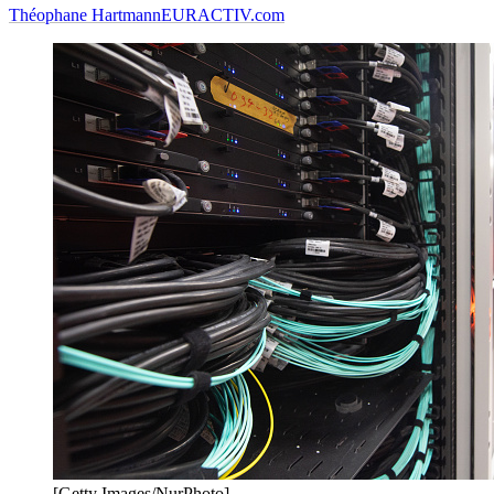
Théophane Hartmann
EURACTIV.com
[Getty Images/NurPhoto]