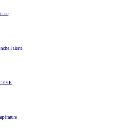
fense
nche l'alerte
 ICEYE
mpérature