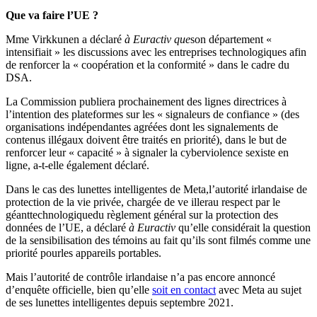
Que va faire l’UE ?
Mme Virkkunen a déclaré
à Euractiv que
son département «
intensifiait » les discussions avec les entreprises technologiques afin
de renforcer la « coopération et la conformité » dans le cadre du
DSA.
La Commission publiera prochainement des lignes directrices à
l’intention des plateformes sur les « signaleurs de confiance » (des
organisations indépendantes agréées dont les signalements de
contenus illégaux doivent être traités en priorité), dans le but de
renforcer leur « capacité » à signaler la cyberviolence sexiste en
ligne, a-t-elle également déclaré.
Dans le cas des lunettes intelligentes de Meta,
l’autorité irlandaise de
protection de la vie privée, chargée de ve
iller
au respect par le
géant
technologique
du règlement général sur la protection des
données de l’UE, a déclaré
à Euractiv
qu’elle considérait la question
de la sensibilisation des témoins au fait qu’ils sont filmés comme une
priorité pour
les appareils portables.
Mais l’autorité de contrôle irlandaise n’a pas encore annoncé
d’enquête officielle, bien qu’elle
soit en contact
avec Meta au sujet
de ses lunettes intelligentes depuis septembre 2021.