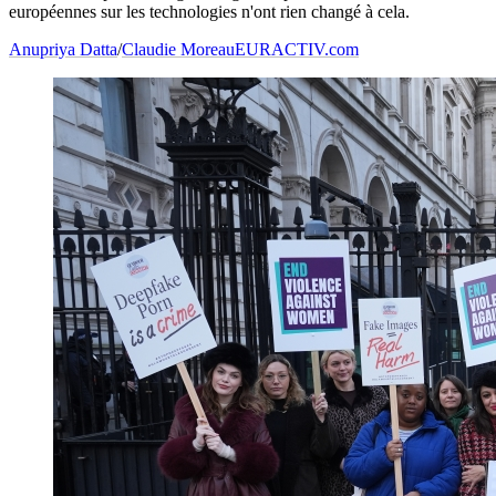
européennes sur les technologies n'ont rien changé à cela.
Anupriya Datta
/
Claudie Moreau
EURACTIV.com