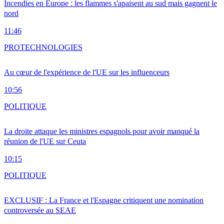
Incendies en Europe : les flammes s'apaisent au sud mais gagnent le
nord
11:46
PRO
TECHNOLOGIES
Au cœur de l'expérience de l'UE sur les influenceurs
10:56
POLITIQUE
La droite attaque les ministres espagnols pour avoir manqué la
réunion de l'UE sur Ceuta
10:15
POLITIQUE
EXCLUSIF : La France et l'Espagne critiquent une nomination
controversée au SEAE