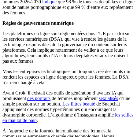
hommes 2026-2030
indique
que 98 % de tous les deepfakes en ligne
sont de nature pornographique et que 99 % d’entre eux représentent
des femmes.
Règles de gouvernance numérique
Les plateformes en ligne sont réglementées dans l’UE par la loi sur
les services numériques (DSA), qui vise à rendre les géants de la
technologie responsables de la gouvernance du contenu sur leurs
plateformes. Cela implique notamment de veiller à ce que leurs
algorithmes, leurs outils d’IA et leurs deepfakes viraux ne nuisent
pas aux femmes.
Mais les entreprises technologiques ont toujours créé des outils qui
rendent les espaces en ligne dangereux pour les femmes. La DSA
n’a rien changé à cela.
Avant Grok, il existait des outils de génération d’avatars IA qui
produisaient
des portraits
de femmes inopinément
sexualisés
d’une
simple pression sur un bouton.
Les filtres beauté
de Snapchat
appliquaient des normes hyperféminines qui encouragent la
dysmorphie corporelle. L’algorithme d’Instagram amplifie
les selfies
en maillot de bain
.
À l’approche de la Journée internationale des femmes, la
commissaire européenne chargée des technologies, Henna