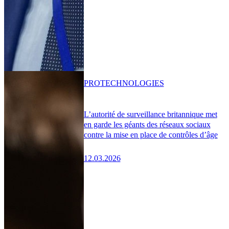
PRO
TECHNOLOGIES
L’autorité de surveillance britannique met
en garde les géants des réseaux sociaux
contre la mise en place de contrôles d’âge
12.03.2026