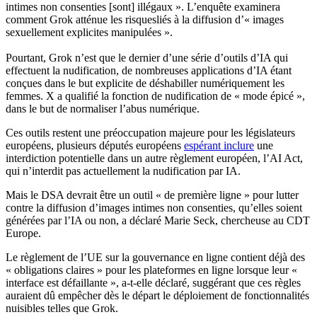
intimes non consenties [sont] illégaux ». L’enquête
examinera
comment Grok atténue les risques
liés à la diffusion d’« images
sexuellement explicites manipulées ».
Pourtant, Grok n’est que le dernier d’une série d’outils d’IA qui
effectuent la nudification, de nombreuses applications d’IA étant
conçues dans le but explicite de déshabiller numériquement les
femmes. X a qualifié la fonction de nudification de « mode épicé »,
dans le but de normaliser l’abus numérique.
Ces outils restent une préoccupation majeure pour les législateurs
européens, plusieurs députés européens
espérant inclure
une
interdiction potentielle dans un autre règlement européen, l’AI Act,
qui n’interdit pas actuellement la nudification par IA.
Mais le DSA devrait être un outil « de première ligne » pour lutter
contre la diffusion d’images intimes non consenties, qu’elles soient
générées par l’IA ou non, a déclaré Marie Seck, chercheuse au CDT
Europe.
Le règlement de l’UE sur la gouvernance en ligne contient déjà des
« obligations claires » pour les plateformes en ligne lorsque leur «
interface est défaillante », a-t-elle déclaré, suggérant que ces règles
auraient dû empêcher dès le départ le déploiement de fonctionnalités
nuisibles telles que Grok.