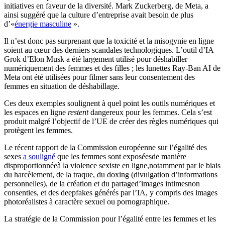
initiatives en faveur de la diversité. Mark Zuckerberg, de Meta, a
ainsi suggéré que la culture d’entreprise avait besoin de plus
d’«
énergie masculine
».
Il n’est donc pas surprenant que la toxicité et la misogynie en ligne
soient au cœur des derniers scandales technologiques. L’outil d’IA
Grok d’Elon Musk a été largement utilisé pour déshabiller
numériquement des femmes et des filles ; les lunettes Ray-Ban AI de
Meta ont été utilisées pour filmer sans leur consentement des
femmes en situation de déshabillage.
Ces deux exemples soulignent à quel point les outils numériques et
les espaces en ligne
restent
dangereux pour les femmes. Cela s’est
produit malgré l’objectif de l’UE de créer des règles numériques qui
protègent les femmes.
Le récent rapport de la Commission européenne sur l’égalité des
sexes
a souligné
que les femmes sont
exposées
de manière
disproportionnée
à la violence sexiste en ligne
,
notamment
par le biais
du harcèlement
, de la traque, du doxing (divulgation d’informations
personnelles), de la création et du partage
d’images intimes
non
consenties
, et des deepfakes générés par l’IA, y compris des images
photoréalistes à caractère sexuel ou pornographique.
La stratégie de la Commission pour l’égalité entre les femmes et les