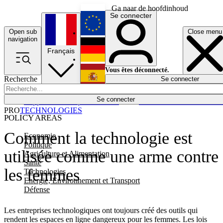
Ga naar de hoofdinhoud
Se connecter
Open sub
Close menu
English
navigation
Français
Deutsch
Vous êtes déconnecté.
Recherche
Se connecter
Español
Lumières éteintes
Se connecter
Rapporteur
Politique
Économie
Newsletters
Evénements
Em
PRO
TECHNOLOGIES
POLICY AREAS
Comment la technologie est
Economie
Politique
utilisée comme une arme contre
Agriculture et Alimentation
Santé
les femmes
Technologies
Energie, Environnement et Transport
Défense
Les entreprises technologiques ont toujours créé des outils qui
rendent les espaces en ligne dangereux pour les femmes. Les lois