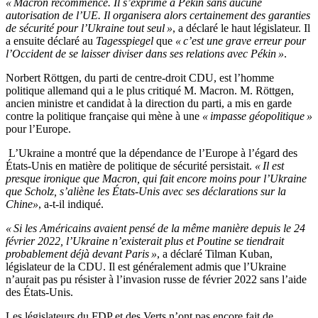
« Macron recommence. Il s’exprime à Pékin sans aucune
autorisation de l’UE. Il organisera alors certainement des garanties
de sécurité pour l’Ukraine tout seul »
, a déclaré le haut législateur. Il
a ensuite déclaré au
Tagesspiegel
que
« c’est une grave erreur pour
l’Occident de se laisser diviser dans ses relations avec Pékin »
.
Norbert Röttgen, du parti de centre-droit CDU, est l’homme
politique allemand qui a le plus critiqué M. Macron. M. Röttgen,
ancien ministre et candidat à la direction du parti, a mis en garde
contre la politique française qui mène à une
« impasse géopolitique »
pour l’Europe.
L’Ukraine a montré que la dépendance de l’Europe à l’égard des
États-Unis en matière de politique de sécurité persistait.
« Il est
presque ironique que Macron, qui fait encore moins pour l’Ukraine
que Scholz, s’aliène les États-Unis avec ses déclarations sur la
Chine»
, a-t-il indiqué.
« Si les Américains avaient pensé de la même manière depuis le 24
février 2022, l’Ukraine n’existerait plus et Poutine se tiendrait
probablement déjà devant Paris »
, a déclaré Tilman Kuban,
législateur de la CDU. Il est généralement admis que l’Ukraine
n’aurait pas pu résister à l’invasion russe de février 2022 sans l’aide
des États-Unis.
Les législateurs du FDP et des Verts n’ont pas encore fait de