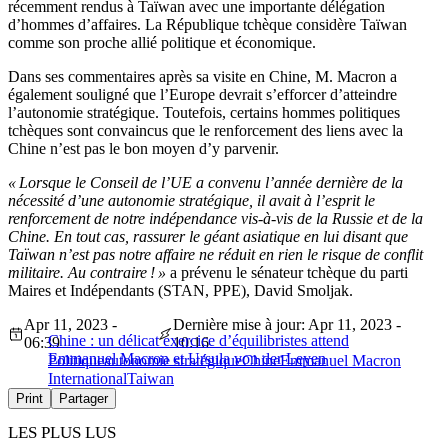
récemment rendus à Taïwan avec une importante délégation
d’hommes d’affaires. La République tchèque considère Taïwan
comme son proche allié politique et économique.
Dans ses commentaires après sa visite en Chine, M. Macron a
également souligné que l’Europe devrait s’efforcer d’atteindre
l’autonomie stratégique. Toutefois, certains hommes politiques
tchèques sont convaincus que le renforcement des liens avec la
Chine n’est pas le bon moyen d’y parvenir.
« Lorsque le Conseil de l’UE a convenu l’année dernière de la
nécessité d’une autonomie stratégique, il avait à l’esprit le
renforcement de notre indépendance vis-à-vis de la Russie et de la
Chine. En tout cas, rassurer le géant asiatique en lui disant que
Taïwan n’est pas notre affaire ne réduit en rien le risque de conflit
militaire. Au contraire ! »
a prévenu le sénateur tchèque du parti
Maires et Indépendants (STAN, PPE), David Smoljak.
Apr 11, 2023 -
Dernière mise à jour: Apr 11, 2023 -
Chine : un délicat exercice d’équilibristes attend
06:39
10:16
Emmanuel Macron et Ursula von der Leyen
Politique
autonomie stratégique
Chine
Emmanuel Macron
International
Taiwan
Print
Partager
LES PLUS LUS