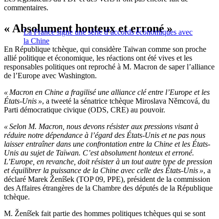
commentaires.
« Absolument honteux et erroné »
La France signe une série d’accords économiques avec
la Chine
En République tchèque, qui considère Taïwan comme son proche
allié politique et économique, les réactions ont été vives et les
responsables politiques ont reproché à M. Macron de saper l’alliance
de l’Europe avec Washington.
« Macron en Chine a fragilisé une alliance clé entre l’Europe et les
États-Unis »
, a tweeté la sénatrice tchèque Miroslava Němcová, du
Parti démocratique civique (ODS, CRE) au pouvoir.
« Selon M. Macron, nous devons résister aux pressions visant à
réduire notre dépendance à l’égard des États-Unis et ne pas nous
laisser entraîner dans une confrontation entre la Chine et les États-
Unis au sujet de Taïwan. C’est absolument honteux et erroné.
L’Europe, en revanche, doit résister à un tout autre type de pression
et équilibrer la puissance de la Chine avec celle des États-Unis »
, a
déclaré Marek Ženíšek (TOP 09, PPE), président de la commission
des Affaires étrangères de la Chambre des députés de la République
tchèque.
M. Ženíšek fait partie des hommes politiques tchèques qui se sont