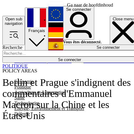
Ga naar de hoofdinhoud
Se connecter
Open sub
Close menu
English
navigation
Français
Deutsch
Vous êtes déconnecté.
Recherche
Se connecter
Español
Lumières éteintes
Se connecter
Rapporteur
Politique
Économie
Newsletters
Evénements
Em
POLITIQUE
POLICY AREAS
Berlin et Prague s'indignent des
Economie
Politique
commentaires d'Emmanuel
Agriculture et Alimentation
Santé
Macron sur la Chine et les
Technologies
Energie, Environnement et Transport
États-Unis
Défense