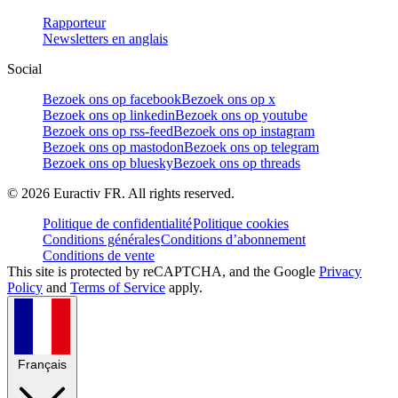
Rapporteur
Newsletters en anglais
Social
Bezoek ons op facebook
Bezoek ons op x
Bezoek ons op linkedin
Bezoek ons op youtube
Bezoek ons op rss-feed
Bezoek ons op instagram
Bezoek ons op mastodon
Bezoek ons op telegram
Bezoek ons op bluesky
Bezoek ons op threads
©
2026
Euractiv FR. All rights reserved.
Politique de confidentialité
Politique cookies
Conditions générales
Conditions d’abonnement
Conditions de vente
This site is protected by reCAPTCHA, and the Google
Privacy
Policy
and
Terms of Service
apply.
Français