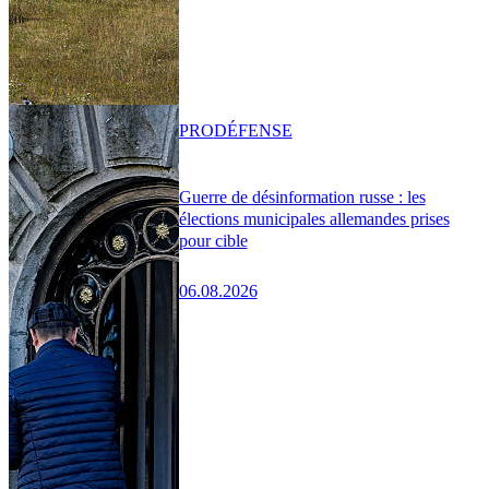
PRO
DÉFENSE
Guerre de désinformation russe : les
élections municipales allemandes prises
pour cible
06.08.2026