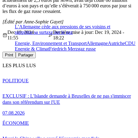
actuellement de 2,5 euros par MWh, avait déjà coûté 60 millions
d’euros à son pays et qu’elle s’élèverait à 750 000 euros par jour si
les flux de gaz russe cessaient.
[Édité par Anne-Sophie Gayet]
L’Allemagne cède aux pressions de ses voisins et
Dec 19, 2024 -
supprime sa surtaxe sur le gaz
Dernière mise à jour: Dec 19, 2024 -
11:55
18:22
Energie, Environnement et Transport
Allemagne
Autriche
CDU
Energie & Climat
Friedrich Merz
gaz russe
Print
Partager
LES PLUS LUS
POLITIQUE
EXCLUSIF : L'Islande demande à Bruxelles de ne pas s'immiscer
dans son référendum sur l'UE
07.08.2026
ÉCONOMIE