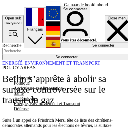
Ga naar de hoofdinhoud
Se connecter
Open sub
Close menu
English
navigation
Français
Deutsch
Vous êtes déconnecté.
Recherche
Se connecter
Español
Lumières éteintes
Se connecter
Rapporteur
Politique
Économie
Newsletters
Evénements
Em
ENERGIE, ENVIRONNEMENT ET TRANSPORT
POLICY AREAS
Berlin s’apprête à abolir sa
Economie
Politique
surtaxe controversée sur le
Agriculture et Alimentation
Santé
transit du gaz
Technologies
Energie, Environnement et Transport
Défense
Suite à un appel de Friedrich Merz, tête de liste des chrétiens-
démocrates allemands pour les élections de février, la surtaxe