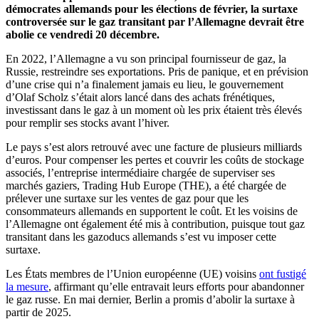
démocrates allemands pour les élections de février, la surtaxe
controversée sur le gaz transitant par l’Allemagne devrait être
abolie ce vendredi 20 décembre.
En 2022, l’Allemagne a vu son principal fournisseur de gaz, la
Russie, restreindre ses exportations. Pris de panique, et en prévision
d’une crise qui n’a finalement jamais eu lieu, le gouvernement
d’Olaf Scholz s’était alors lancé dans des achats frénétiques,
investissant dans le gaz à un moment où les prix étaient très élevés
pour remplir ses stocks avant l’hiver.
Le pays s’est alors retrouvé avec une facture de plusieurs milliards
d’euros. Pour compenser les pertes et couvrir les coûts de stockage
associés, l’entreprise intermédiaire chargée de superviser ses
marchés gaziers, Trading Hub Europe (THE), a été chargée de
prélever une surtaxe sur les ventes de gaz pour que les
consommateurs allemands en supportent le coût. Et les voisins de
l’Allemagne ont également été mis à contribution, puisque tout gaz
transitant dans les gazoducs allemands s’est vu imposer cette
surtaxe.
Les États membres de l’Union européenne (UE) voisins
ont fustigé
la mesure
, affirmant qu’elle entravait leurs efforts pour abandonner
le gaz russe. En mai dernier, Berlin a promis d’abolir la surtaxe à
partir de 2025.