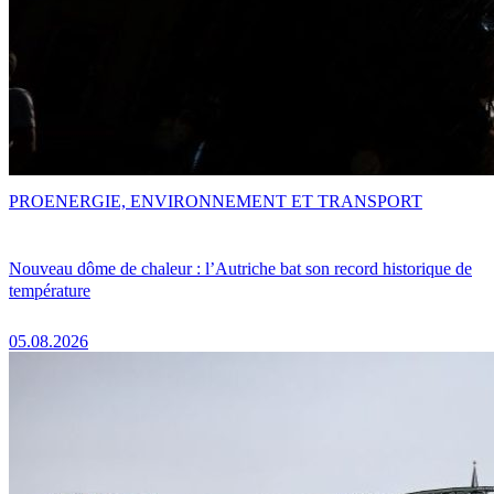
PRO
ENERGIE, ENVIRONNEMENT ET TRANSPORT
Nouveau dôme de chaleur : l’Autriche bat son record historique de
température
05.08.2026