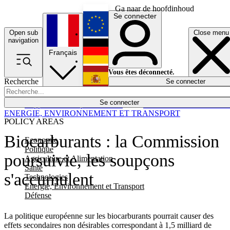
Ga naar de hoofdinhoud
Se connecter
Open sub
Close menu
English
navigation
Français
Deutsch
Vous êtes déconnecté.
Recherche
Se connecter
Español
Lumières éteintes
Se connecter
Rapporteur
Politique
Économie
Newsletters
Evénements
Em
ENERGIE, ENVIRONNEMENT ET TRANSPORT
POLICY AREAS
Biocarburants : la Commission
Economie
Politique
poursuivie, les soupçons
Agriculture et Alimentation
Santé
s'accumulent
Technologies
Energie, Environnement et Transport
Défense
La politique européenne sur les biocarburants pourrait causer des
effets secondaires non désirables correspondant à 1,5 milliard de