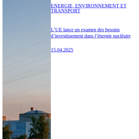
ENERGIE, ENVIRONNEMENT ET
TRANSPORT
L’UE lance un examen des besoins
d’investissement dans l’énergie nucléaire
15.04.2025