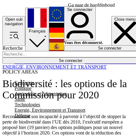
Ga naar de hoofdinhoud
Se connecter
Open sub
Close menu
English
navigation
Français
Deutsch
Vous êtes déconnecté.
Recherche
Se connecter
Español
Lumières éteintes
Se connecter
Rapporteur
Politique
Économie
Newsletters
Evénements
Em
ENERGIE, ENVIRONNEMENT ET TRANSPORT
POLICY AREAS
Biodiversité : les options de la
Economie
Politique
Commission pour 2020
Agriculture et Alimentation
Santé
Technologies
Energie, Environnement et Transport
Défense
Reconnaissant son incapacité à parvenir à l’objectif de stopper la
perte de biodiversité dans l’UE dès 2010, l’exécutif européen a
proposé hier (19 janvier) des options politiques pour un nouvel
objectif à l’horizon 2020. Ces options vont de la réduction des