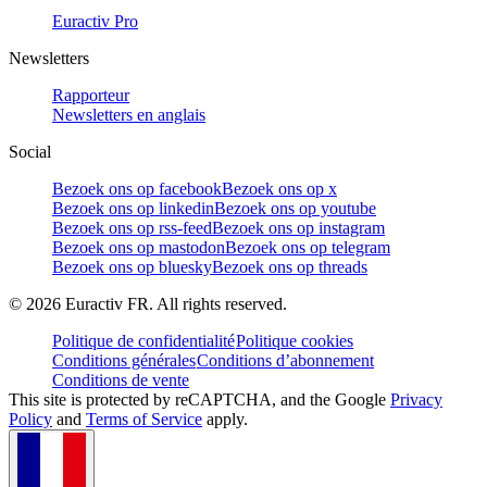
Euractiv Pro
Newsletters
Rapporteur
Newsletters en anglais
Social
Bezoek ons op facebook
Bezoek ons op x
Bezoek ons op linkedin
Bezoek ons op youtube
Bezoek ons op rss-feed
Bezoek ons op instagram
Bezoek ons op mastodon
Bezoek ons op telegram
Bezoek ons op bluesky
Bezoek ons op threads
©
2026
Euractiv FR. All rights reserved.
Politique de confidentialité
Politique cookies
Conditions générales
Conditions d’abonnement
Conditions de vente
This site is protected by reCAPTCHA, and the Google
Privacy
Policy
and
Terms of Service
apply.