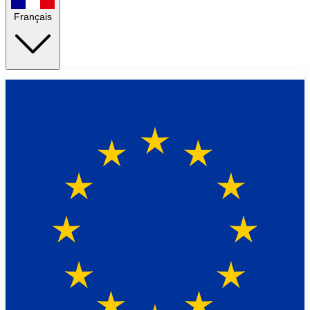
Français