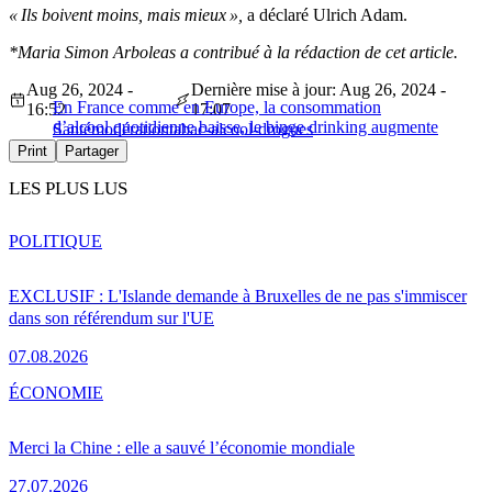
« Ils boivent moins, mais mieux »,
a déclaré Ulrich Adam.
*Maria Simon Arboleas a contribué à la rédaction de cet article.
Aug 26, 2024 -
Dernière mise à jour: Aug 26, 2024 -
En France comme en Europe, la consommation
16:52
17:07
d’alcool quotidienne baisse, le binge drinking augmente
Santé
modération
tabac-alcool-drogues
Print
Partager
LES PLUS LUS
POLITIQUE
EXCLUSIF : L'Islande demande à Bruxelles de ne pas s'immiscer
dans son référendum sur l'UE
07.08.2026
ÉCONOMIE
Merci la Chine : elle a sauvé l’économie mondiale
27.07.2026