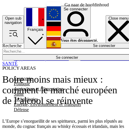
Ga naar de hoofdinhoud
Se connecter
Open sub
Close menu
English
navigation
Français
Deutsch
Vous êtes déconnecté.
Recherche
Se connecter
Español
Lumières éteintes
Se connecter
Rapporteur
Politique
Économie
Newsletters
Evénements
Em
SANTÉ
POLICY AREAS
Boire moins mais mieux :
Economie
Politique
comment le marché européen
Agriculture et Alimentation
Santé
de l’alcool se réinvente
Technologies
Energie, Environnement et Transport
Défense
L’Europe s’enorgueillit de ses spiritueux, parmi les plus réputés au
monde, du cognac français au whisky écossais et irlandais, mais les