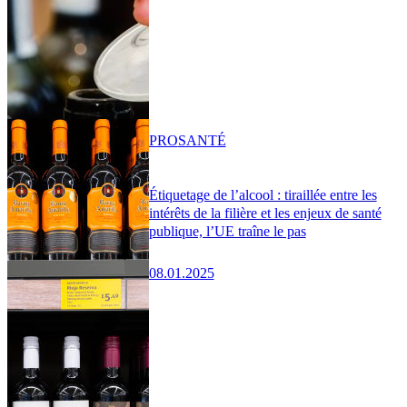
PRO
SANTÉ
Étiquetage de l’alcool : tiraillée entre les
intérêts de la filière et les enjeux de santé
publique, l’UE traîne le pas
08.01.2025