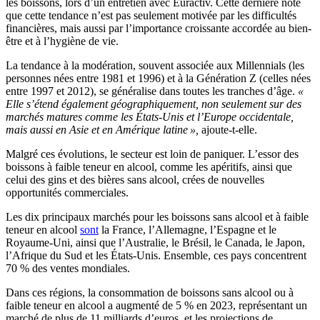
les boissons, lors d’un entretien avec Euractiv. Cette dernière note
que cette tendance n’est pas seulement motivée par les difficultés
financières, mais aussi par l’importance croissante accordée au bien-
être et à l’hygiène de vie.
La tendance à la modération, souvent associée aux Millennials (les
personnes nées entre 1981 et 1996) et à la Génération Z (celles nées
entre 1997 et 2012), se généralise dans toutes les tranches d’âge.
«
Elle s’étend également géographiquement, non seulement sur des
marchés matures comme les États-Unis et l’Europe occidentale,
mais aussi en Asie et en Amérique latine »,
ajoute-t-elle.
Malgré ces évolutions, le secteur est loin de paniquer. L’essor des
boissons à faible teneur en alcool, comme les apéritifs, ainsi que
celui des gins et des bières sans alcool, crées de nouvelles
opportunités commerciales.
Les dix principaux marchés pour les boissons sans alcool et à faible
teneur en alcool
sont
la France, l’Allemagne, l’Espagne et le
Royaume-Uni, ainsi que l’Australie, le Brésil, le Canada, le Japon,
l’Afrique du Sud et les États-Unis. Ensemble, ces pays concentrent
70 % des ventes mondiales.
Dans ces régions, la consommation de boissons sans alcool ou à
faible teneur en alcool a augmenté de 5 % en 2023, représentant un
marché de plus de 11 milliards d’euros, et les projections de