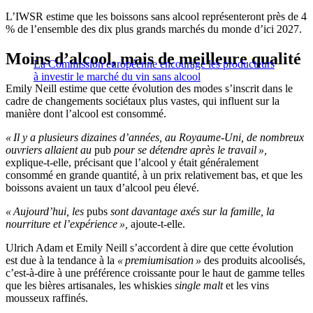
L’IWSR estime que les boissons sans alcool représenteront près de 4
% de l’ensemble des dix plus grands marchés du monde d’ici 2027.
Moins d’alcool, mais de meilleure qualité
La Commission européenne encourage les producteurs
à investir le marché du vin sans alcool
Emily Neill estime que cette évolution des modes s’inscrit dans le
cadre de changements sociétaux plus vastes, qui influent sur la
manière dont l’alcool est consommé.
« Il y a plusieurs dizaines d’années, au Royaume-Uni, de nombreux
ouvriers allaient au
pub
pour se détendre après le travail »,
explique-t-elle, précisant que l’alcool y était généralement
consommé en grande quantité, à un prix relativement bas, et que les
boissons avaient un taux d’alcool peu élevé.
« Aujourd’hui, les
pubs
sont davantage axés sur la famille, la
nourriture et l’expérience »,
ajoute-t-elle.
Ulrich Adam et Emily Neill s’accordent à dire que cette évolution
est due à la tendance à la
« premiumisation »
des produits alcoolisés,
c’est-à-dire à une préférence croissante pour le haut de gamme telles
que les bières artisanales, les whiskies
single malt
et les vins
mousseux raffinés.