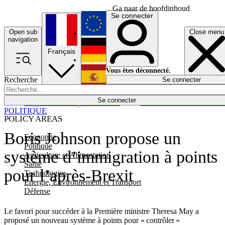
Ga naar de hoofdinhoud
Se connecter
Open sub
Close menu
English
navigation
Français
Deutsch
Vous êtes déconnecté.
Recherche
Se connecter
Español
Lumières éteintes
Se connecter
Rapporteur
Politique
Économie
Newsletters
Evénements
Em
POLITIQUE
POLICY AREAS
Boris Johnson propose un
Economie
Politique
système d’immigration à points
Agriculture et Alimentation
Santé
pour l’après-Brexit
Technologies
Energie, Environnement et Transport
Défense
Le favori pour succéder à la Première ministre Theresa May a
proposé un nouveau système à points pour « contrôler »