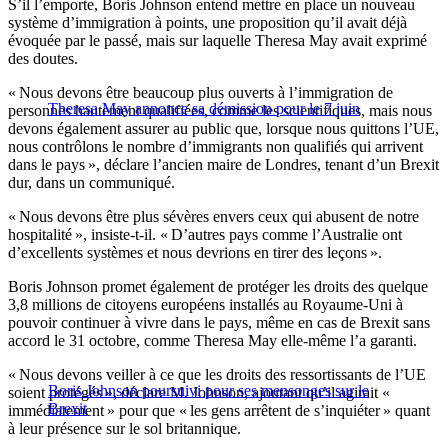
S’il l’emporte, Boris Johnson entend mettre en place un nouveau
système d’immigration à points, une proposition qu’il avait déjà
évoquée par le passé, mais sur laquelle Theresa May avait exprimé
des doutes.
« Nous devons être beaucoup plus ouverts à l’immigration de
Theresa May annonce sa démission pour le 7 juin
personnes hautement qualifiées, comme les scientifiques, mais nous
devons également assurer au public que, lorsque nous quittons l’UE,
nous contrôlons le nombre d’immigrants non qualifiés qui arrivent
dans le pays », déclare l’ancien maire de Londres, tenant d’un Brexit
dur, dans un communiqué.
« Nous devons être plus sévères envers ceux qui abusent de notre
hospitalité », insiste-t-il. « D’autres pays comme l’Australie ont
d’excellents systèmes et nous devrions en tirer des leçons ».
Boris Johnson promet également de protéger les droits des quelque
3,8 millions de citoyens européens installés au Royaume-Uni à
pouvoir continuer à vivre dans le pays, même en cas de Brexit sans
accord le 31 octobre, comme Theresa May elle-même l’a garanti.
« Nous devons veiller à ce que les droits des ressortissants de l’UE
Boris Johnson poursuivi pour ses mensonges sur le
soient protégés », déclare M. Johnson, ajoutant qu’il agirait «
Brexit
immédiatement » pour que « les gens arrêtent de s’inquiéter » quant
à leur présence sur le sol britannique.