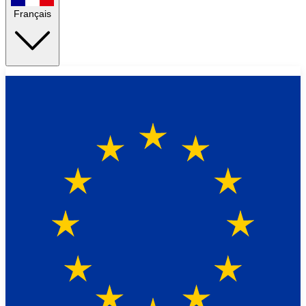
Français