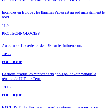
PRO
ENERGIE, ENVIRONNEMENT ET TRANSPORT
Incendies en Europe : les flammes s'apaisent au sud mais gagnent le
nord
11:46
PRO
TECHNOLOGIES
Au cœur de l'expérience de l'UE sur les influenceurs
10:56
POLITIQUE
La droite attaque les ministres espagnols pour avoir manqué la
réunion de l'UE sur Ceuta
10:15
POLITIQUE
EXCLUSIF : La France et l'Espagne critiquent une nomination