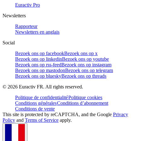
Euractiv Pro
Newsletters
Rapporteur
Newsletters en anglais
Social
Bezoek ons op facebook
Bezoek ons op x
Bezoek ons op linkedin
Bezoek ons op youtube
Bezoek ons op rss-feed
Bezoek ons op instagram
Bezoek ons op mastodon
Bezoek ons op telegram
Bezoek ons op bluesky
Bezoek ons op threads
©
2026
Euractiv FR. All rights reserved.
Politique de confidentialité
Politique cookies
Conditions générales
Conditions d’abonnement
Conditions de vente
This site is protected by reCAPTCHA, and the Google
Privacy
Policy
and
Terms of Service
apply.