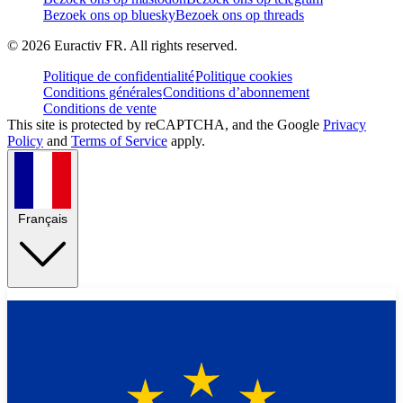
Bezoek ons op bluesky
Bezoek ons op threads
©
2026
Euractiv FR. All rights reserved.
Politique de confidentialité
Politique cookies
Conditions générales
Conditions d’abonnement
Conditions de vente
This site is protected by reCAPTCHA, and the Google
Privacy
Policy
and
Terms of Service
apply.
Français