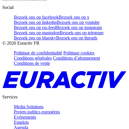
Social
Bezoek ons op facebook
Bezoek ons op x
Bezoek ons op linkedin
Bezoek ons op youtube
Bezoek ons op rss-feed
Bezoek ons op instagram
Bezoek ons op mastodon
Bezoek ons op telegram
Bezoek ons op bluesky
Bezoek ons op threads
©
2026
Euractiv FR
Politique de confidentialité
Politique cookies
Conditions générales
Conditions d’abonnement
Conditions de vente
Services
Media Solutions
Projets publics européens
Evénements
Emplois
Agenda