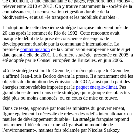
Ce document, d’une cinquantaine de pages, répertorie neuf «défis» à
relever entre 2010 et 2013. On y trouve notamment la «société de la
connaissance», la «conservation et gestion durable de la
biodiversité», et aussi «le transport et les mobilités durables».
L’adoption de cette deuxième stratégie française intervient près de
20 ans après le sommet de Rio de 1992. Cette rencontre avait
marqué le début de la prise de conscience des enjeux de
développement durable par la communauté internationale. La
première
communication
de la Commission européenne sur le sujet
date quant à elle de 2001. La dernière stratégie, présentée en 2005, a
été adoptée par le Conseil européen de Bruxelles, en juin 2006.
«Cette stratégie est tout le Grenelle, et même plus que le Grenelle»,
a affirmé Jean-Louis Borloo devant la presse. Il a notamment cité les
objectifs de diminution des émissions de CO2, ainsi que la part des
énergies renouvelables imposée par le
paquet énergie-climat
. Pas
grand chose de neuf dans cette stratégie, qui regroupe des objectifs
déjà plus ou moins annoncés, ou en cours de mise en œuvre.
Dans ce texte, approuvé par tous les ministres du gouvernement,
figure également la nécessité de relever des «défis internationaux en
matière de développement durable». La stratégie française reprend
notamment l’idée de créer une «Organisation mondiale de
l’environnement», maintes fois réclamée par Nicolas Sarkozy.