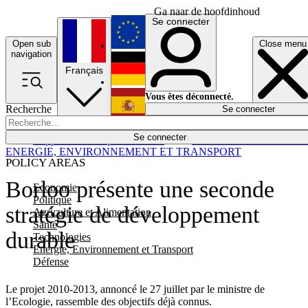
Ga naar de hoofdinhoud
Se connecter
Open sub
Close menu
English
navigation
Français
Deutsch
Vous êtes déconnecté.
Recherche
Se connecter
Español
Lumières éteintes
Se connecter
Rapporteur
Politique
Économie
Newsletters
Evénements
Em
ENERGIE, ENVIRONNEMENT ET TRANSPORT
POLICY AREAS
Borloo présente une seconde
Economie
Politique
stratégie de développement
Agriculture et Alimentation
Santé
durable
Technologies
Energie, Environnement et Transport
Défense
Le projet 2010-2013, annoncé le 27 juillet par le ministre de
l’Ecologie, rassemble des objectifs déjà connus.