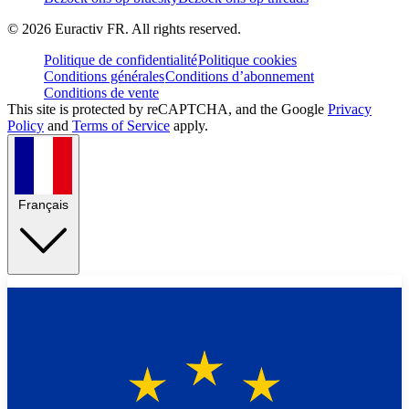
©
2026
Euractiv FR. All rights reserved.
Politique de confidentialité
Politique cookies
Conditions générales
Conditions d’abonnement
Conditions de vente
This site is protected by reCAPTCHA, and the Google
Privacy
Policy
and
Terms of Service
apply.
Français