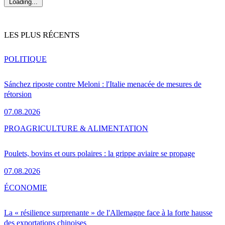
Loading...
LES PLUS RÉCENTS
POLITIQUE
Sánchez riposte contre Meloni : l'Italie menacée de mesures de
rétorsion
07.08.2026
PRO
AGRICULTURE & ALIMENTATION
Poulets, bovins et ours polaires : la grippe aviaire se propage
07.08.2026
ÉCONOMIE
La « résilience surprenante » de l'Allemagne face à la forte hausse
des exportations chinoises