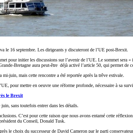
va le 16 septembre. Les dirigeants y discuteront de l’UE post-Brexit.
met pour initier les discussions sur l’avenir de l’UE. Le sommet sera 
la Grande-Bretagne aura peut-être déjà activé l’article 50, qui permet de
a mi-juin, mais cette rencontre a été reportée après la trêve estivale.
 l’UE, pour mettre en oeuvre une réforme profonde, nécessaire à sa surv
ès le Brexit
uin, sans toutefois entrer dans les détails.
 conclusions. C’est pour cette raison que nous avons entamé cette réflexi
 président du Conseil, Donald Tusk.
après le choix du successeur de David Cameron par le parti conservateu