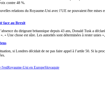
 voix contre 48 %.
uvelles relations du Royaume-Uni avec l’UE ne pouvaient être mises en 
té face au Brexit
 l’absence du dirigeant britannique depuis 43 ans, Donald Tusk a déclar
». « Une chose est sûre. Les autorités sont déterminées à rester unies », 
éens
 situation, si Londres décidait de ne pas faire appel à l’artile 50. Si la 
ées.
 l'est
Royaume-Uni en Europe
Slovaquie