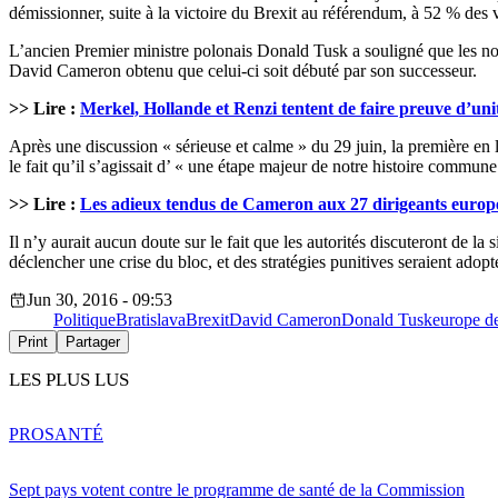
démissionner, suite à la victoire du Brexit au référendum, à 52 % des
L’ancien Premier ministre polonais Donald Tusk a souligné que les no
David Cameron obtenu que celui-ci soit débuté par son successeur.
>> Lire :
Merkel, Hollande et Renzi tentent de faire preuve d’uni
Après une discussion « sérieuse et calme » du 29 juin, la première en
le fait qu’il s’agissait d’ « une étape majeur de notre histoire commune 
>> Lire :
Les adieux tendus de Cameron aux 27 dirigeants europ
Il n’y aurait aucun doute sur le fait que les autorités discuteront de la
déclencher une crise du bloc, et des stratégies punitives seraient adopt
Jun 30, 2016 - 09:53
Politique
Bratislava
Brexit
David Cameron
Donald Tusk
europe de
Print
Partager
LES PLUS LUS
PRO
SANTÉ
Sept pays votent contre le programme de santé de la Commission