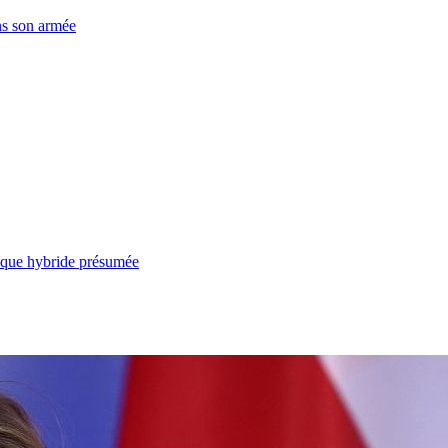
ns son armée
taque hybride présumée