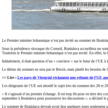
Le Premier ministre britannique n’est pas invité au sommet de Bratisla
Sous la présidence slovaque du Conseil, Bratislava accueillera un som
Toutefois le Premier ministre britannique n’est pas invité. En effet, 
Initialement, il était question d’un « conclave » sur le futur de l’UE à l
Le thème du sommet ne sera pas le Brexit, mais plutôt les besoins de
>> Lire :
Les pays de Visegrád réclament une refonte de l’UE apr
Les dirigeants de l’UE ont abordé le sujet lors du sommet des 28 et 29 j
« Il s’agissait d’un premier échange. Il est trop tôt pour en tirer des
septembre à Bratislava pour poursuivre les discussions », a déclaré le
Le sommet de Bratislava devrait avoir lieu quelques jours seulement 