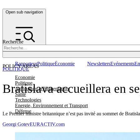
Open sub navigation
Recherche
Rapporteur
Politique
Économie
Newsletters
Evénements
Em
POLICY AREAS
POLITIQUE
Economie
Politique
Bratislava accueillera en 
Agriculture et Alimentation
Santé
Technologies
Energie, Environnement et Transport
Défense
Le Premier ministre britannique n’est pas invité au sommet de Bratisla
Georgi Gotev
EURACTIV.com