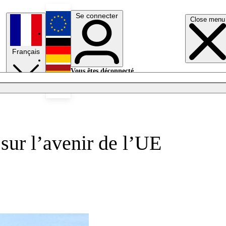
Se connecter
Close menu
English
Français
Deutsch
Vous êtes déconnecté.
Se connecter
Español
Lumières éteintes
sur l’avenir de l’UE