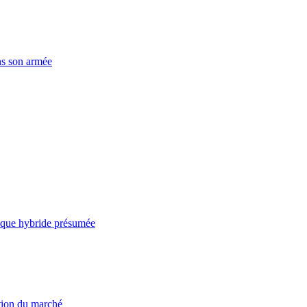
ns son armée
taque hybride présumée
ation du marché