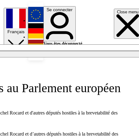
Se connecter
Close menu
English
Français
Deutsch
Vous êtes déconnecté.
Se connecter
Español
Lumières éteintes
ets au Parlement européen
el Rocard et d'autres députés hostiles à la brevetabilité des
el Rocard et d’autres députés hostiles à la brevetabilité des