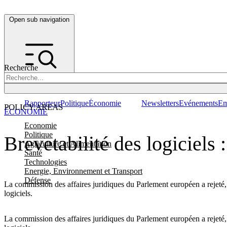
Open sub navigation
Recherche
Rapporteur
Politique
Économie
Newsletters
Evénements
Em
POLICY AREAS
ÉCONOMIE
Economie
Politique
Brevetabilité des logiciels
Agriculture et Alimentation
Santé
Technologies
Energie, Environnement et Transport
Défense
La commission des affaires juridiques du Parlement européen a rejeté, 
logiciels.
La commission des affaires juridiques du Parlement européen a rejeté, 