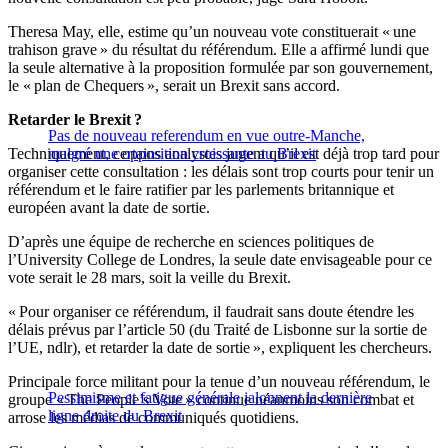
Theresa May, elle, estime qu’un nouveau vote constituerait « une
trahison grave » du résultat du référendum. Elle a affirmé lundi que
la seule alternative à la proposition formulée par son gouvernement,
le « plan de Chequers », serait un Brexit sans accord.
Retarder le Brexit ?
Pas de nouveau referendum en vue outre-Manche,
Techniquement, certains analystes jugent qu’il est déjà trop tard pour
malgré une opposition croissante au Brexit
organiser cette consultation : les délais sont trop courts pour tenir un
référendum et le faire ratifier par les parlements britannique et
européen avant la date de sortie.
D’après une équipe de recherche en sciences politiques de
l’University College de Londres, la seule date envisageable pour ce
vote serait le 28 mars, soit la veille du Brexit.
« Pour organiser ce référendum, il faudrait sans doute étendre les
délais prévus par l’article 50 (du Traité de Lisbonne sur la sortie de
l’UE, ndlr), et retarder la date de sortie », expliquent les chercheurs.
Principale force militant pour la tenue d’un nouveau référendum, le
Pessimisme et fatigue générale jalonnent la dernière
groupe « The People’s Vote » continue néanmoins son combat et
ligne droite du Brexit
arrose les médias de communiqués quotidiens.