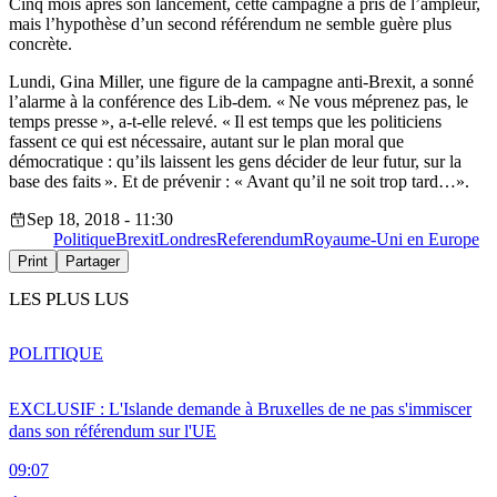
Cinq mois après son lancement, cette campagne a pris de l’ampleur,
mais l’hypothèse d’un second référendum ne semble guère plus
concrète.
Lundi, Gina Miller, une figure de la campagne anti-Brexit, a sonné
l’alarme à la conférence des Lib-dem. « Ne vous méprenez pas, le
temps presse », a-t-elle relevé. « Il est temps que les politiciens
fassent ce qui est nécessaire, autant sur le plan moral que
démocratique : qu’ils laissent les gens décider de leur futur, sur la
base des faits ». Et de prévenir : « Avant qu’il ne soit trop tard…».
Sep 18, 2018 - 11:30
Politique
Brexit
Londres
Referendum
Royaume-Uni en Europe
Print
Partager
LES PLUS LUS
POLITIQUE
EXCLUSIF : L'Islande demande à Bruxelles de ne pas s'immiscer
dans son référendum sur l'UE
09:07