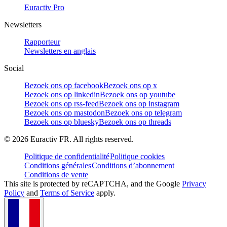
Euractiv Pro
Newsletters
Rapporteur
Newsletters en anglais
Social
Bezoek ons op facebook
Bezoek ons op x
Bezoek ons op linkedin
Bezoek ons op youtube
Bezoek ons op rss-feed
Bezoek ons op instagram
Bezoek ons op mastodon
Bezoek ons op telegram
Bezoek ons op bluesky
Bezoek ons op threads
©
2026
Euractiv FR. All rights reserved.
Politique de confidentialité
Politique cookies
Conditions générales
Conditions d’abonnement
Conditions de vente
This site is protected by reCAPTCHA, and the Google
Privacy
Policy
and
Terms of Service
apply.