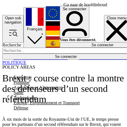
Ga naar de hoofdinhoud
Se connecter
Open sub
Close menu
English
navigation
Français
Deutsch
Vous êtes déconnecté.
Recherche
Se connecter
Español
Lumières éteintes
Se connecter
Rapporteur
Politique
Économie
Newsletters
Evénements
Em
POLITIQUE
POLICY AREAS
Brexit : course contre la montre
Economie
Politique
des défenseurs d’un second
Agriculture et Alimentation
Santé
référendum
Technologies
Energie, Environnement et Transport
Défense
À six mois de la sortie du Royaume-Uni de l’UE, le temps presse
pour les partisans d’un second référendum sur le Brexit, qui voient