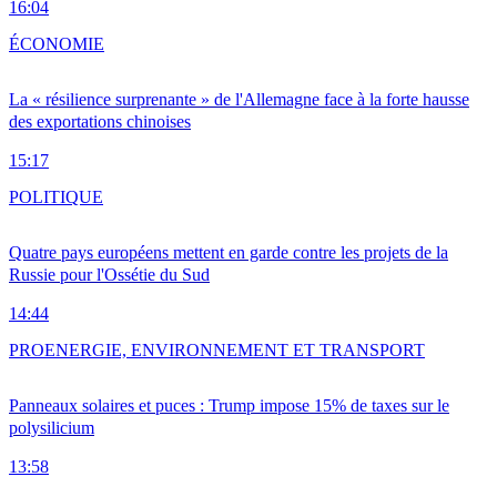
16:04
ÉCONOMIE
La « résilience surprenante » de l'Allemagne face à la forte hausse
des exportations chinoises
15:17
POLITIQUE
Quatre pays européens mettent en garde contre les projets de la
Russie pour l'Ossétie du Sud
14:44
PRO
ENERGIE, ENVIRONNEMENT ET TRANSPORT
Panneaux solaires et puces : Trump impose 15% de taxes sur le
polysilicium
13:58