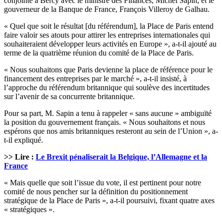
conjointe à Bercy avec le ministre des Finances, Michel Sapin, et le
gouverneur de la Banque de France, François Villeroy de Galhau.
« Quel que soit le résultat [du référendum], la Place de Paris entend
faire valoir ses atouts pour attirer les entreprises internationales qui
souhaiteraient développer leurs activités en Europe », a-t-il ajouté au
terme de la quatrième réunion du comité de la Place de Paris.
« Nous souhaitons que Paris devienne la place de référence pour le
financement des entreprises par le marché », a-t-il insisté, à
l’approche du référendum britannique qui soulève des incertitudes
sur l’avenir de sa concurrente britannique.
Pour sa part, M. Sapin a tenu à rappeler « sans aucune » ambiguïté
la position du gouvernement français. « Nous souhaitons et nous
espérons que nos amis britanniques resteront au sein de l’Union », a-
t-il expliqué.
>> Lire :
Le Brexit pénaliserait la Belgique, l’Allemagne et la
France
« Mais quelle que soit l’issue du vote, il est pertinent pour notre
comité de nous pencher sur la définition du positionnement
stratégique de la Place de Paris », a-t-il poursuivi, fixant quatre axes
« stratégiques ».