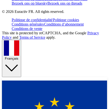
Bezoek ons op bluesky
Bezoek ons op threads
©
2026
Euractiv FR. All rights reserved.
Politique de confidentialité
Politique cookies
Conditions générales
Conditions d’abonnement
Conditions de vente
This site is protected by reCAPTCHA, and the Google
Privacy
Policy
and
Terms of Service
apply.
Français