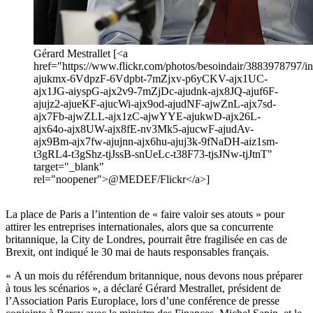
Gérard Mestrallet [<a
href="https://www.flickr.com/photos/besoindair/3883978797/in/
ajukmx-6VdpzF-6Vdpbt-7mZjxv-p6yCKV-ajx1UC-
ajx1JG-aiyspG-ajx2v9-7mZjDc-ajudnk-ajx8JQ-ajuf6F-
ajujz2-ajueKF-ajucWi-ajx9od-ajudNF-ajwZnL-ajx7sd-
ajx7Fb-ajwZLL-ajx1zC-ajwYYE-ajukwD-ajx26L-
ajx64o-ajx8UW-ajx8fE-nv3Mk5-ajucwF-ajudAv-
ajx9Bm-ajx7fw-ajujnn-ajx6hu-ajuj3k-9fNaDH-aiz1sm-
t3gRL4-t3gShz-tjJssB-snUeLc-t38F73-tjsJNw-tjJtnT"
target="_blank"
rel="noopener">@MEDEF/Flickr</a>]
La place de Paris a l’intention de « faire valoir ses atouts » pour
attirer les entreprises internationales, alors que sa concurrente
britannique, la City de Londres, pourrait être fragilisée en cas de
Brexit, ont indiqué le 30 mai de hauts responsables français.
« A un mois du référendum britannique, nous devons nous préparer
à tous les scénarios », a déclaré Gérard Mestrallet, président de
l’Association Paris Europlace, lors d’une conférence de presse