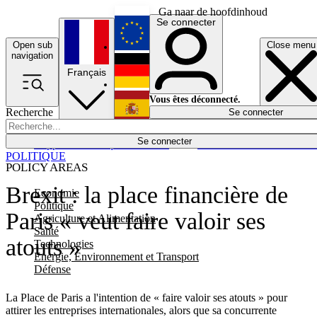
Ga naar de hoofdinhoud
Se connecter
Open sub
Close menu
English
navigation
Français
Deutsch
Vous êtes déconnecté.
Recherche
Se connecter
Español
Lumières éteintes
Se connecter
Rapporteur
Politique
Économie
Newsletters
Evénements
Em
POLITIQUE
POLICY AREAS
Brexit : la place financière de
Economie
Politique
Paris « veut faire valoir ses
Agriculture et Alimentation
Santé
atouts »
Technologies
Energie, Environnement et Transport
Défense
La Place de Paris a l'intention de « faire valoir ses atouts » pour
attirer les entreprises internationales, alors que sa concurrente