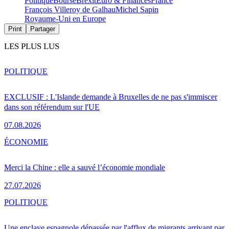
Politique
Bourse
Brexit
Euro & Finances
France
François Villeroy de Galhau
Michel Sapin
Royaume-Uni en Europe
Print
Partager
LES PLUS LUS
POLITIQUE
EXCLUSIF : L'Islande demande à Bruxelles de ne pas s'immiscer
dans son référendum sur l'UE
07.08.2026
ÉCONOMIE
Merci la Chine : elle a sauvé l’économie mondiale
27.07.2026
POLITIQUE
Une enclave espagnole dépassée par l'afflux de migrants arrivant par