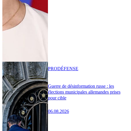
PRO
DÉFENSE
Guerre de désinformation russe : les
élections municipales allemandes prises
pour cible
06.08.2026