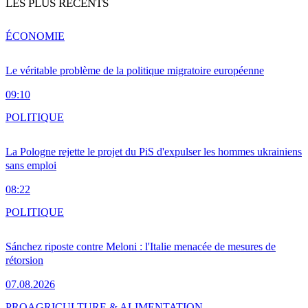
LES PLUS RÉCENTS
ÉCONOMIE
Le véritable problème de la politique migratoire européenne
09:10
POLITIQUE
La Pologne rejette le projet du PiS d'expulser les hommes ukrainiens
sans emploi
08:22
POLITIQUE
Sánchez riposte contre Meloni : l'Italie menacée de mesures de
rétorsion
07.08.2026
PRO
AGRICULTURE & ALIMENTATION