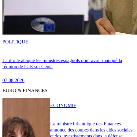
POLITIQUE
La droite attaque les ministres espagnols pour avoir manqué la
réunion de l'UE sur Ceuta
07.08.2026
EURO & FINANCES
ÉCONOMIE
La ministre britannique des Finances
annonce des coupes dans les aides sociales
et des investissements dans la défense