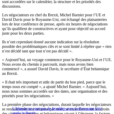
sont accordées sur le calendrier, la structure et les priorités des
discussions.
Les négociateurs en chef du Brexit, Michel Barnier pour l’UE et
David Davis pour le Royaume-Uni, ont échangé des plaisanteries
lors de leur conférence de presse, après six heures de négociations
qu’ils qualifient de constructives et ayant pour objectif un accord
juste pour les deux parties.
Ils n’ont cependant donné aucune indication sur la résolution
possible des problématiques clés et se sont limité à répéter que « rien
n’est décidé tant que tout n’est pas décidé ».
« Aujourd’hui, un voyage commence pour le Royaume-Uni et l’UE.
Nous avons du chemin à parcourir, mais nous avons bien
commencé », a assuré David Davis, le secrétaire d’État britannique
au Brexit.
« Il était très important et utile de partir du bon pied, parce que le
temps nous est compté », a ajouté Michel Barnier. « Aujourd’hui,
nous nous sommes accordés sur des dates, une organisation et des
priorités pour les négociations. »
La première phase des négociations, durant laquelle les négociateurs
L’Irlande ne veut pas de frontière avec le Royaume-Uni
se rencontreront une semaine par mois, se concentrera sur les droits
après le Brexit
des citoyens européens et britanniques vivant à l’étranger, la facture