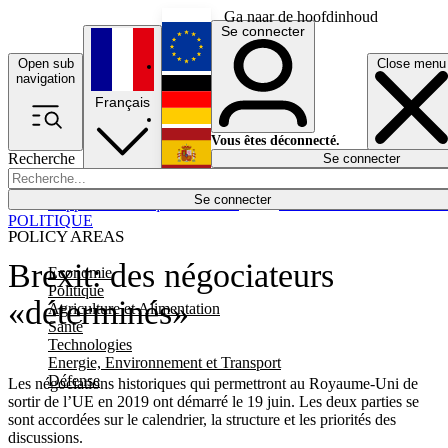
Ga naar de hoofdinhoud
Se connecter
Open sub
Close menu
English
navigation
Français
Deutsch
Vous êtes déconnecté.
Recherche
Se connecter
Español
Lumières éteintes
Se connecter
Rapporteur
Politique
Économie
Newsletters
Evénements
Em
POLITIQUE
POLICY AREAS
Brexit: des négociateurs
Economie
Politique
«déterminés»
Agriculture et Alimentation
Santé
Technologies
Energie, Environnement et Transport
Défense
Les négociations historiques qui permettront au Royaume-Uni de
sortir de l’UE en 2019 ont démarré le 19 juin. Les deux parties se
sont accordées sur le calendrier, la structure et les priorités des
discussions.