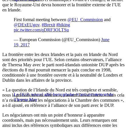
que le Royaume-Uni devra honorer et la frontière externe de l’UE
en Irlande.
First formal meeting between
@EU_Commission
and
@DExEUgov
.
#Brexit
#hiking
pic.twitter.com/qDRF3OLTSu
— European Commission (@EU_Commission)
June
19, 2017
La frontière entre les deux Irlandes et la paix en Irlande du Nord
sont des priorités pour l’UE. Selon certains observateurs, l’alliance
de Theresa May avec le parti nord-irlandais unioniste DUP après les
élections du 8 mai pourrait menacer la paix conclue en 1998,
conditionnée à une frontière ouverte et à la neutralité de Londres et
Dublin dans les affaires de la province.
« La question de l’Irlande du Nord est très complexe et sensible,
Le DUP, nouvel allié homophobe et anti-avortement de
nous la prenons très au sérieux », a assuré David Davis. « Mais cela
Theresa May
n’a rien à voir avec les négociations à la Chambre des communes »,
a-t-il ajouté, en référence à l’alliance de son parti avec le DUP.
Les négociateurs ont mis un point d’honneur à apparaitre
coordonnés, mais pas nécessairement unis. Leurs remarques ont
ainsi inclus des références symboliques aux différences entre les