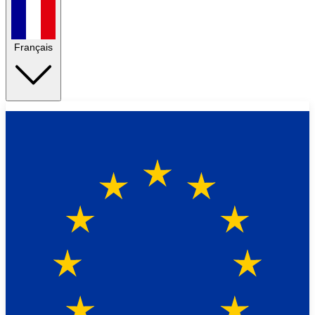
Français