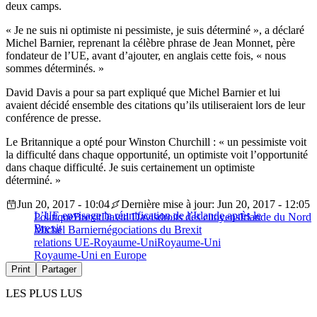
deux camps.
« Je ne suis ni optimiste ni pessimiste, je suis déterminé », a déclaré
Michel Barnier, reprenant la célèbre phrase de Jean Monnet, père
fondateur de l’UE, avant d’ajouter, en anglais cette fois, « nous
sommes déterminés. »
David Davis a pour sa part expliqué que Michel Barnier et lui
avaient décidé ensemble des citations qu’ils utiliseraient lors de leur
conférence de presse.
Le Britannique a opté pour Winston Churchill : « un pessimiste voit
la difficulté dans chaque opportunité, un optimiste voit l’opportunité
dans chaque difficulté. Je suis certainement un optimiste
déterminé. »
Jun 20, 2017 - 10:04
Dernière mise à jour: Jun 20, 2017 - 12:05
L’UE envisage la réunification de l’Irlande après le
Politique
Brexit
David Davis
droits des citoyens
Irlande du Nord
Brexit
Michel Barnier
négociations du Brexit
relations UE-Royaume-Uni
Royaume-Uni
Royaume-Uni en Europe
Print
Partager
LES PLUS LUS