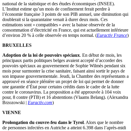
national de la statistique et des études économiques (INSEE).
L’Institut estime qu’un mois de confinement ferait perdre à
l’économie française 3 points de son PIB annuel, une diminution qui
doublerait si la quarantaine venait à durer deux mois. Ces
estimations sont « compatibles » avec la baisse observée de la
consommation d’électricité en France, qui est actuellement inférieure
d’environ 20 % à celle observée en temps normal. (
Euractiv France
)
BRUXELLES
Adoption de la loi de pouvoirs spéciaux
. En début de mois, les
principaux partis politiques belges avaient accepté d’accorder des
pouvoirs spéciaux au gouvernement de Sophie Wilmès pendant six
mois pour surmonter la crise sanitaire, faisant ainsi sortir le pays de
son impasse gouvernementale. Jeudi, la Chambre des représentants a
approuvé en séance plénière un projet de loi qui permet de donner
une garantie d’État pour certains crédits dans le cadre de la lutte
contre le coronavirus. La proposition a été approuvée à 104 voix
pour, 8 contre (PTB) et 16 abstentions (Vlaams Belang). (Alexandra
Brzozowski |
Euractiv.com
)
VIENNE
Prolongation du couvre-feu dans le Tyrol
. Alors que le nombre
de personnes infectées en Autriche a atteint 6.398 dans l’après-midi