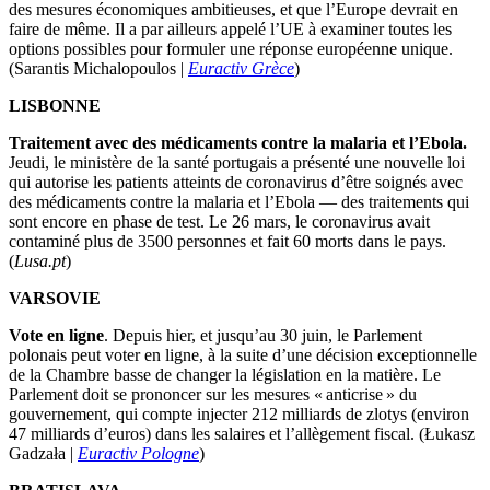
des mesures économiques ambitieuses, et que l’Europe devrait en
faire de même. Il a par ailleurs appelé l’UE à examiner toutes les
options possibles pour formuler une réponse européenne unique.
(Sarantis Michalopoulos |
Euractiv Grèce
)
LISBONNE
Traitement avec des médicaments contre la malaria et l’Ebola.
Jeudi, le ministère de la santé portugais a présenté une nouvelle loi
qui autorise les patients atteints de coronavirus d’être soignés avec
des médicaments contre la malaria et l’Ebola — des traitements qui
sont encore en phase de test. Le 26 mars, le coronavirus avait
contaminé plus de 3500 personnes et fait 60 morts dans le pays.
(
Lusa.pt
)
VARSOVIE
Vote en ligne
. Depuis hier, et jusqu’au 30 juin, le Parlement
polonais peut voter en ligne, à la suite d’une décision exceptionnelle
de la Chambre basse de changer la législation en la matière. Le
Parlement doit se prononcer sur les mesures « anticrise » du
gouvernement, qui compte injecter 212 milliards de zlotys (environ
47 milliards d’euros) dans les salaires et l’allègement fiscal. (Łukasz
Gadzała |
Euractiv Pologne
)