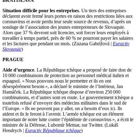
BRATISLAVA
Situation difficile pour les entreprises
. Un tiers des entreprises
déclarent avoir fermé leurs portes en raison des restrictions liées aux
coronavirus et avoir perdu leur seule source de revenus, d’après un
sondage de l’association des jeunes entrepreneurs de Slovaquie.
Alors que 37 % devront soit licencier, soit forcer leurs employés à
travailler à temps partiel, près de 60 % ne pourront payer les salaires
et les factures que pendant un mois. (Zuzana Gabrižová |
Euractiv
Slovaquie
)
PRAGUE
Aide d’urgence
. La République tchèque a proposé de faire don de
10 000 combinaisons de protection au personnel médical italien et
espagnol. « Nous pouvons nous le permettre et ils en ont
désespérément besoin », a déclaré le ministre de l’Intérieur, Jan
Hamáček. La République tchèque dispose d’environ 250 000
combinaisons, et d’autres sont en route. Le gouvernement tchèque a
toutefois refusé d’envoyer des médecins militaires dans le sud de
l’Europe. « Ils ne peuvent pas y aller, on a besoin d’eux ici. Ils
aident et ils le feront à l’avenir. L’armée tchèque est un élément
important de notre lutte contre l’épidémie de coronavirus », a écrit le
ministre de la Défense, Lubomír Metnar, sur Twitter. (Lukáš
Hendrych |
Euractiv République tchèque
)