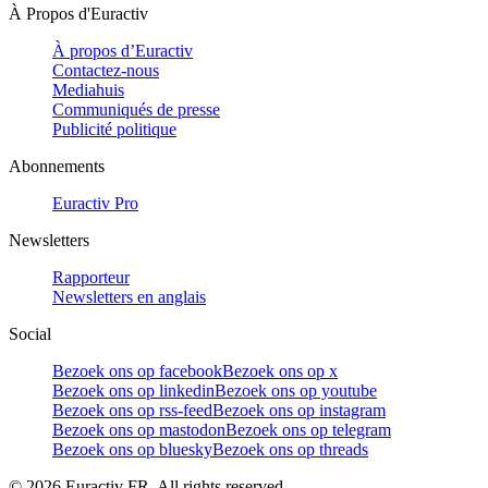
À Propos d'Euractiv
À propos d’Euractiv
Contactez-nous
Mediahuis
Communiqués de presse
Publicité politique
Abonnements
Euractiv Pro
Newsletters
Rapporteur
Newsletters en anglais
Social
Bezoek ons op facebook
Bezoek ons op x
Bezoek ons op linkedin
Bezoek ons op youtube
Bezoek ons op rss-feed
Bezoek ons op instagram
Bezoek ons op mastodon
Bezoek ons op telegram
Bezoek ons op bluesky
Bezoek ons op threads
©
2026
Euractiv FR. All rights reserved.