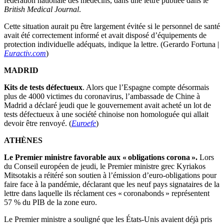
fédération nationale des médecins, dans une lettre publiée dans le
British Medical Journal
.
Cette situation aurait pu être largement évitée si le personnel de santé
avait été correctement informé et avait disposé d’équipements de
protection individuelle adéquats, indique la lettre. (Gerardo Fortuna |
Euractiv.com
)
MADRID
Kits de tests défectueux
. Alors que l’Espagne compte désormais
plus de 4000 victimes du coronavirus, l’ambassade de Chine à
Madrid a déclaré jeudi que le gouvernement avait acheté un lot de
tests défectueux à une société chinoise non homologuée qui allait
devoir être renvoyé. (
Euroefe
)
ATHÈNES
Le Premier ministre favorable aux « obligations corona ».
Lors
du Conseil européen de jeudi, le Premier ministre grec Kyriakos
Mitsotakis a réitéré son soutien à l’émission d’euro-obligations pour
faire face à la pandémie, déclarant que les neuf pays signataires de la
lettre dans laquelle ils réclament ces « coronabonds » représentent
57 % du PIB de la zone euro.
Le Premier ministre a souligné que les États-Unis avaient déjà pris