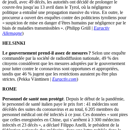
de jeudi, avec 49 décès, les autorités ont décidé de prolonger le
couvre-feu jusqu’au 13 avril dans le Tyrol, où la négligence
politique a entraîné une propagation massive du virus. En outre, le
procureur a ouvert des enquêtes contre des politiciens tyroliens pour
« suspicion de mise en danger d’êtres humains par négligence par le
biais de maladies transmissibles ». (Philipp Grüll |
Euractiv
Allemagne
)
HELSINKI
Le gouvernement prend-il assez de mesures ?
Selon une enquête
commandée par la société de radiodiffusion nationale, 49 % des
citoyens considèrent que les mesures adoptées par le gouvernement
pour lutter contre le coronavirus sont opportunes et appropriées,
tandis que 46 % jugent que les restrictions auraient pu être plus
strictes. (Pekka Vänttinen |
Euractiv.com
)
ROME
Personnel de santé non protégé
. Depuis le début de la pandémie,
le personnel de santé italien paye le prix fort : 41 médecins sont
décédés des suites du coronavirus et au total, 6 205 membres du
personnel médical ont été infectés à ce jour. Ces données « sont pires
que celles enregistrées en Chine, qui s’arrêtent à 3 300 médecins
infectés et 23 décès », a déclaré Filippo Anelli, le président de la