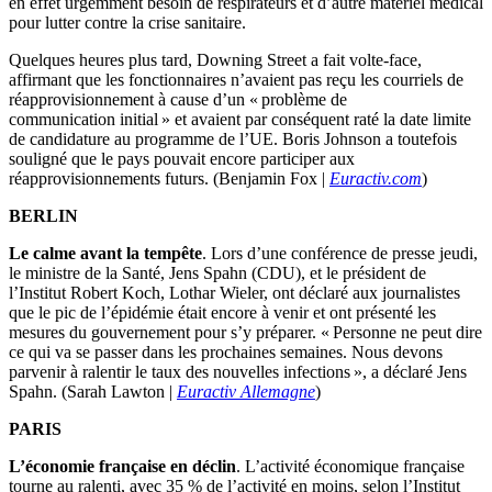
en effet urgemment besoin de respirateurs et d’autre matériel médical
pour lutter contre la crise sanitaire.
Quelques heures plus tard, Downing Street a fait volte-face,
affirmant que les fonctionnaires n’avaient pas reçu les courriels de
réapprovisionnement à cause d’un « problème de
communication initial » et avaient par conséquent raté la date limite
de candidature au programme de l’UE. Boris Johnson a toutefois
souligné que le pays pouvait encore participer aux
réapprovisionnements futurs. (Benjamin Fox |
Euractiv.com
)
BERLIN
Le calme avant la tempête
. Lors d’une conférence de presse jeudi,
le ministre de la Santé, Jens Spahn (CDU), et le président de
l’Institut Robert Koch, Lothar Wieler, ont déclaré aux journalistes
que le pic de l’épidémie était encore à venir et ont présenté les
mesures du gouvernement pour s’y préparer. « Personne ne peut dire
ce qui va se passer dans les prochaines semaines. Nous devons
parvenir à ralentir le taux des nouvelles infections », a déclaré Jens
Spahn. (Sarah Lawton |
Euractiv Allemagne
)
PARIS
L’économie française en déclin
. L’activité économique française
tourne au ralenti, avec 35 % de l’activité en moins, selon l’Institut