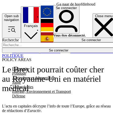
Ga naar de hoofdinhoud
Se connecter
Open sub
Close menu
English
navigation
Français
Deutsch
Vous êtes déconnecté.
Recherche
Se connecter
Español
Lumières éteintes
Se connecter
Rapporteur
Politique
Économie
Newsletters
Evénements
Em
POLITIQUE
POLICY AREAS
Le Brexit pourrait coûter cher
Economie
Politique
au Royaume-Uni en matériel
Agriculture et Alimentation
Santé
médical
Technologies
Energie, Environnement et Transport
Défense
L’actu en capitales décrypte l’info de toute l’Europe, grâce au réseau
de rédactions d’
Euractiv
.