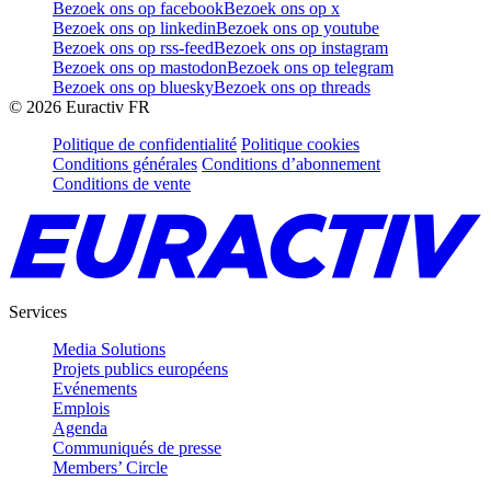
Bezoek ons op facebook
Bezoek ons op x
Bezoek ons op linkedin
Bezoek ons op youtube
Bezoek ons op rss-feed
Bezoek ons op instagram
Bezoek ons op mastodon
Bezoek ons op telegram
Bezoek ons op bluesky
Bezoek ons op threads
©
2026
Euractiv FR
Politique de confidentialité
Politique cookies
Conditions générales
Conditions d’abonnement
Conditions de vente
Services
Media Solutions
Projets publics européens
Evénements
Emplois
Agenda
Communiqués de presse
Members’ Circle