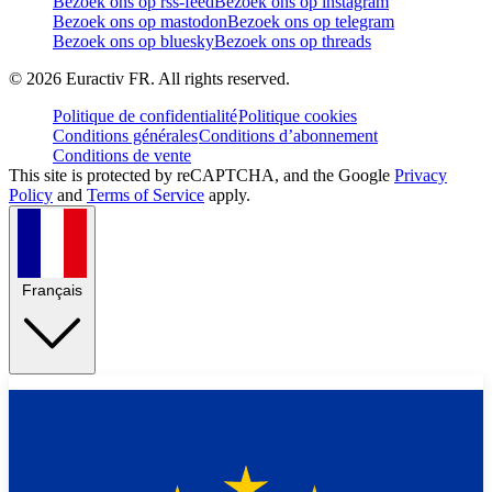
Bezoek ons op rss-feed
Bezoek ons op instagram
Bezoek ons op mastodon
Bezoek ons op telegram
Bezoek ons op bluesky
Bezoek ons op threads
©
2026
Euractiv FR. All rights reserved.
Politique de confidentialité
Politique cookies
Conditions générales
Conditions d’abonnement
Conditions de vente
This site is protected by reCAPTCHA, and the Google
Privacy
Policy
and
Terms of Service
apply.
Français