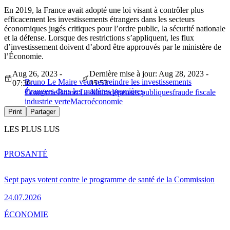
En 2019, la France avait adopté une loi visant à contrôler plus
efficacement les investissements étrangers dans les secteurs
économiques jugés critiques pour l’ordre public, la sécurité nationale
et la défense. Lorsque des restrictions s’appliquent, les flux
d’investissement doivent d’abord être approuvés par le ministère de
l’Économie.
Aug 26, 2023 -
Dernière mise à jour: Aug 28, 2023 -
Bruno Le Maire veut restreindre les investissements
07:30
05:53
étrangers dans les matières premières
Économie
Bruno Le Maire
dépenses publiques
fraude fiscale
industrie verte
Macroéconomie
Print
Partager
LES PLUS LUS
PRO
SANTÉ
Sept pays votent contre le programme de santé de la Commission
24.07.2026
ÉCONOMIE