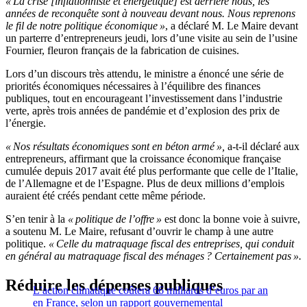
« La crise [inflationniste et énergétique] est derrière nous, les
années de reconquête sont à nouveau devant nous. Nous reprenons
le fil de notre politique économique »
, a déclaré M. Le Maire devant
un parterre d’entrepreneurs jeudi, lors d’une visite au sein de l’usine
Fournier, fleuron français de la fabrication de cuisines.
Lors d’un discours très attendu, le ministre a énoncé une série de
priorités économiques nécessaires à l’équilibre des finances
publiques, tout en encourageant l’investissement dans l’industrie
verte, après trois années de pandémie et d’explosion des prix de
l’énergie.
« Nos résultats économiques sont en béton armé »,
a-t-il déclaré aux
entrepreneurs, affirmant que la croissance économique française
cumulée depuis 2017 avait été plus performante que celle de l’Italie,
de l’Allemagne et de l’Espagne. Plus de deux millions d’emplois
auraient été créés pendant cette même période.
S’en tenir à la
« politique de l’offre »
est donc la bonne voie à suivre,
a soutenu M. Le Maire, refusant d’ouvrir le champ à une autre
politique.
« Celle du matraquage fiscal des entreprises, qui conduit
en général au matraquage fiscal des ménages ? Certainement pas ».
Réduire les dépenses publiques
L’action climatique coûtera 66 milliards d’euros par an
en France, selon un rapport gouvernemental