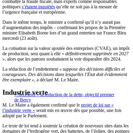
combattre la fraude fiscale, mais experts comme responsables
politiques
s’étaient inquiétés
qu’elle ne soit pas à la mesure de
l’urgence française et européenne.
Dans le même temps, le ministre a confirmé qu’il n’y aurait pas
d’augmentation des impôts – confirmant les propos de la Première
ministre Elisabeth Borne lors d’un grand entretien sur France Bleu
mercredi (23 août).
La cotisation sur la valeur ajoutée des entreprises (CVAE), un impôt
de production, sera quant à elle «
définitivement supprimée en 2027
»
, alors que les patrons souhaitaient la voir disparaître dès 2024.
La réduction de l’endettement
« suppose des décisions difficiles et
courageuses. Des décisions dans lesquelles l’État doit évidemment
être exemplaire »,
a déclaré M. Le Maire.
Industrie verte
« Accélérer » la réduction de la dette, objectif premier
de Bercy
M. Le Maire a également confirmé que le
projet de loi sur «
l’industrie verte »
serait mis en œuvre dès que possible, une fois
adopté par le Parlement.
Le texte de loi tend à soutenir la création de nouveaux sites dans les
domaines de l’hydrogène vert, des batteries, de l’éolien, des pompes