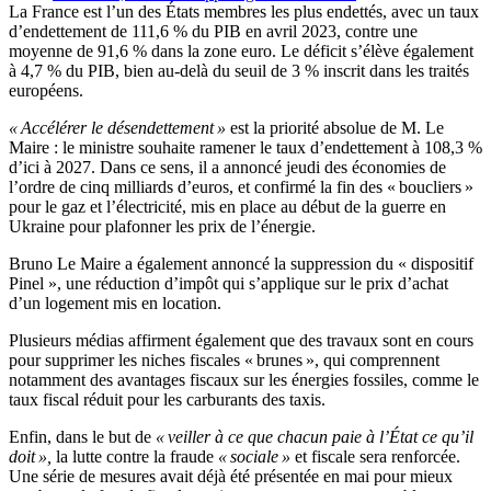
La France est l’un des États membres les plus endettés, avec un taux
d’endettement de 111,6 % du PIB en avril 2023, contre une
moyenne de 91,6 % dans la zone euro. Le déficit s’élève également
à 4,7 % du PIB, bien au-delà du seuil de 3 % inscrit dans les traités
européens.
« Accélérer le désendettement »
est la priorité absolue de M. Le
Maire : le ministre souhaite ramener le taux d’endettement à 108,3 %
d’ici à 2027. Dans ce sens, il a annoncé jeudi des économies de
l’ordre de cinq milliards d’euros, et confirmé la fin des « boucliers »
pour le gaz et l’électricité, mis en place au début de la guerre en
Ukraine pour plafonner les prix de l’énergie.
Bruno Le Maire a également annoncé la suppression du « dispositif
Pinel », une réduction d’impôt qui s’applique sur le prix d’achat
d’un logement mis en location.
Plusieurs médias affirment également que des travaux sont en cours
pour supprimer les niches fiscales « brunes », qui comprennent
notamment des avantages fiscaux sur les énergies fossiles, comme le
taux fiscal réduit pour les carburants des taxis.
Enfin, dans le but de
« veiller à ce que chacun paie à l’État ce qu’il
doit »,
la lutte contre la fraude
« sociale »
et fiscale sera renforcée.
Une série de mesures avait déjà été présentée en mai pour mieux