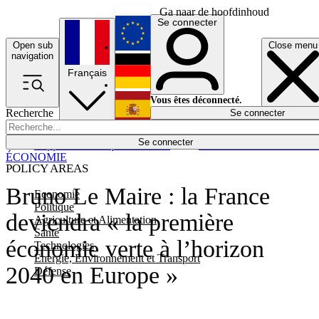
Ga naar de hoofdinhoud
Se connecter
Open sub
Close menu
English
navigation
Français
Deutsch
Vous êtes déconnecté.
Recherche
Se connecter
Español
Lumières éteintes
Se connecter
Rapporteur
Politique
Économie
Newsletters
Evénements
Em
ÉCONOMIE
POLICY AREAS
Bruno Le Maire : la France
Economie
Politique
deviendra « la première
Agriculture et Alimentation
Santé
économie verte à l’horizon
Technologies
Energie, Environnement et Transport
2040 en Europe »
Défense