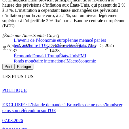
hausse des prévisions d’inflation aux États-Unis, qui passent de 2 %
à 3 %. L’institution a cependant laissé inchangées ses prévisions
d’inflation pour la zone euro, à 2,1 %, soit un niveau légèrement
supérieur à l’objectif de 2 % fixé par la Banque centrale européenne
(BCE).
[Édité par Anne-Sophie Gayet]
L’avenir de l’économie européenne menacé par les
Apr 22, 2025 -
tentions entre l’UE, la Chine et les États-Unis
Dernière mise à jour: May 15, 2025 -
17:37
14:28
Économie
Donald Trump
États-Unis
FMI
fonds monétaire international
Macroéconomie
Print
Partager
LES PLUS LUS
POLITIQUE
EXCLUSIF : L'Islande demande à Bruxelles de ne pas s'immiscer
dans son référendum sur l'UE
07.08.2026