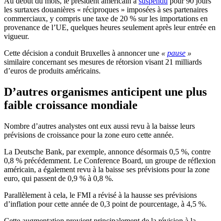
Au début du mois, le président américain a
suspendu
pour 90 jours
les surtaxes douanières « réciproques » imposées à ses partenaires
commerciaux, y compris une taxe de 20 % sur les importations en
provenance de l’UE, quelques heures seulement après leur entrée en
vigueur.
Cette décision a conduit Bruxelles à annoncer une
«
pause
»
similaire concernant ses mesures de rétorsion visant 21 milliards
d’euros de produits américains.
D’autres organismes anticipent une plus
faible croissance mondiale
Nombre d’autres analystes ont eux aussi revu à la baisse leurs
prévisions de croissance pour la zone euro cette année.
La Deutsche Bank, par exemple, annonce désormais 0,5 %, contre
0,8 % précédemment. Le Conference Board, un groupe de réflexion
américain, a également revu à la baisse ses prévisions pour la zone
euro, qui passent de 0,9 % à 0,8 %.
Parallèlement à cela, le FMI a révisé à la hausse ses prévisions
d’inflation pour cette année de 0,3 point de pourcentage, à 4,5 %.
Cette augmentation provient principalement de la révision à la