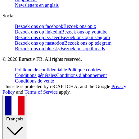
Newsletters en anglais
Social
Bezoek ons op facebook
Bezoek ons op x
Bezoek ons op linkedin
Bezoek ons op youtube
Bezoek ons op rss-feed
Bezoek ons op instagram
Bezoek ons op mastodon
Bezoek ons op telegram
Bezoek ons op bluesky
Bezoek ons op threads
©
2026
Euractiv FR. All rights reserved.
Politique de confidentialité
Politique cookies
Conditions générales
Conditions d’abonnement
Conditions de vente
This site is protected by reCAPTCHA, and the Google
Privacy
Policy
and
Terms of Service
apply.
Français