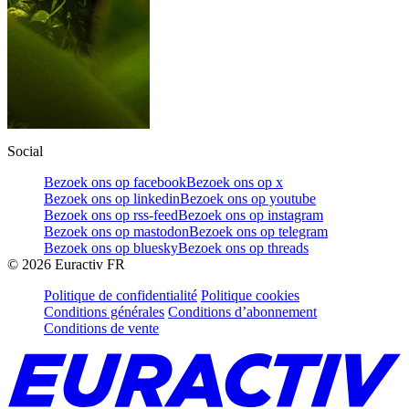
Social
Bezoek ons op facebook
Bezoek ons op x
Bezoek ons op linkedin
Bezoek ons op youtube
Bezoek ons op rss-feed
Bezoek ons op instagram
Bezoek ons op mastodon
Bezoek ons op telegram
Bezoek ons op bluesky
Bezoek ons op threads
©
2026
Euractiv FR
Politique de confidentialité
Politique cookies
Conditions générales
Conditions d’abonnement
Conditions de vente