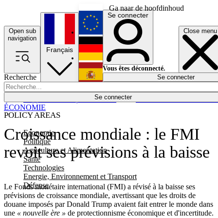
Ga naar de hoofdinhoud
Se connecter
Open sub
Close menu
English
navigation
Français
Deutsch
Vous êtes déconnecté.
Recherche
Se connecter
Español
Lumières éteintes
Se connecter
Rapporteur
Politique
Économie
Newsletters
Evénements
Em
ÉCONOMIE
POLICY AREAS
Croissance mondiale : le FMI
Economie
Politique
revoit ses prévisions à la baisse
Agriculture et Alimentation
Santé
Technologies
Energie, Environnement et Transport
Défense
Le Fonds monétaire international (FMI) a révisé à la baisse ses
prévisions de croissance mondiale, avertissant que les droits de
douane imposés par Donald Trump avaient fait entrer le monde dans
une
« nouvelle ère »
de protectionnisme économique et d'incertitude.