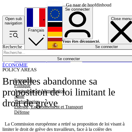
Ga naar de hoofdinhoud
Se connecter
Open sub
Close menu
English
navigation
Français
Deutsch
Vous êtes déconnecté.
Recherche
Se connecter
Español
Lumières éteintes
Se connecter
Rapporteur
Politique
Économie
Newsletters
Evénements
Em
ÉCONOMIE
POLICY AREAS
Bruxelles abandonne sa
Economie
Politique
proposition de loi limitant le
Agriculture et Alimentation
Santé
droit de grève
Technologies
Energie, Environnement et Transport
Défense
La Commission européenne a retiré sa proposition de loi visant à
limiter le droit de grève des travailleurs, face à la colère des