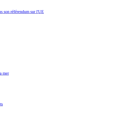
s son référendum sur l'UE
la mer
ts