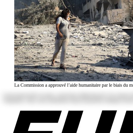
La Commission a approuvé l’aide humanitaire par le biais du mé
Lorem ipsum dolor sit amet, consectetur adipisicing elit. Ab corpori
voluptatum. Alias, iusto laudantium neque perspiciatis similique tenetu