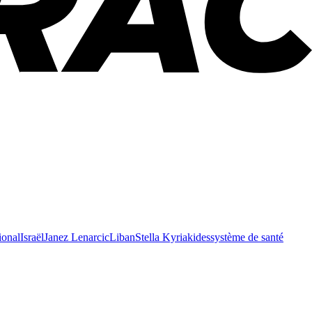
ional
Israël
Janez Lenarcic
Liban
Stella Kyriakides
système de santé