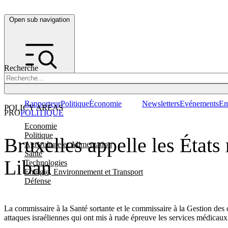
Open sub navigation
Recherche
Rapporteur
Politique
Économie
Newsletters
Evénements
Em
POLICY AREAS
PRO
POLITIQUE
Economie
Politique
Bruxelles appelle les État
Agriculture et Alimentation
Santé
Liban
Technologies
Energie, Environnement et Transport
Défense
La commissaire à la Santé sortante et le commissaire à la Gestion des
attaques israéliennes qui ont mis à rude épreuve les services médicaux