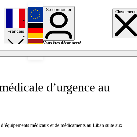
Se connecter
Close menu
English
Français
Deutsch
Vous êtes déconnecté.
Se connecter
Español
Lumières éteintes
 médicale d’urgence au
tion d’équipements médicaux et de médicaments au Liban suite aux