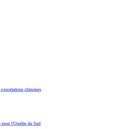
s exportations chinoises
e pour l'Ossétie du Sud