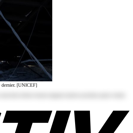
re dernier. [UNICEF]
s at consectetur dolores harum magnam maiores possimus quam veniam