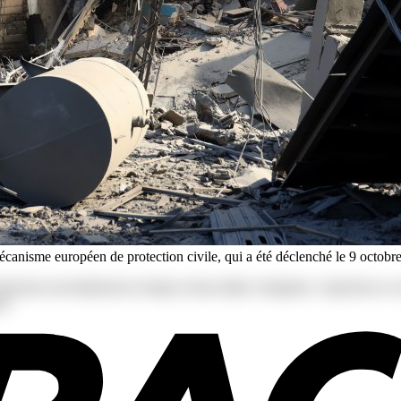
canisme européen de protection civile, qui a été déclenché le 9 octob
s deserunt exercitationem in itaque rerum ullam voluptates. Asperiore
r!