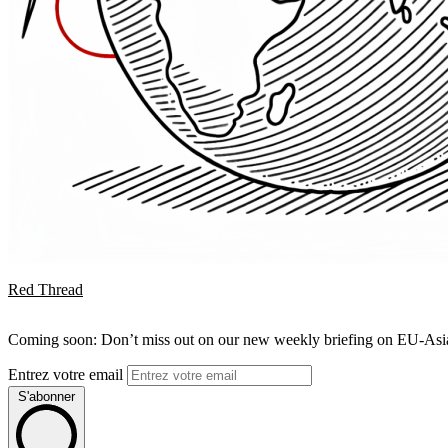
Red Thread
Coming soon: Don’t miss out on our new weekly briefing on EU-Asia 
Entrez votre email
S'abonner