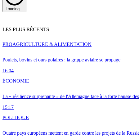
Loading...
LES PLUS RÉCENTS
PRO
AGRICULTURE & ALIMENTATION
Poulets, bovins et ours polaires : la grippe aviaire se propage
16:04
ÉCONOMIE
La « résilience surprenante » de l'Allemagne face à la forte hausse de
15:17
POLITIQUE
Quatre pays européens mettent en garde contre les projets de la Russi