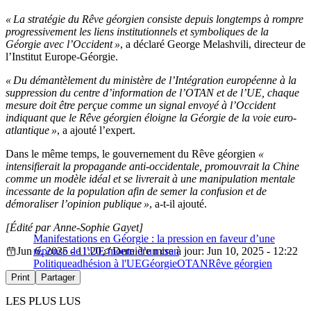
« La stratégie du Rêve géorgien consiste depuis longtemps à rompre
progressivement les liens institutionnels et symboliques de la
Géorgie avec l’Occident »
, a déclaré George Melashvili, directeur de
l’Institut Europe-Géorgie.
« Du démantèlement du ministère de l’Intégration européenne à la
suppression du centre d’information de l’OTAN et de l’UE, chaque
mesure doit être perçue comme un signal envoyé à l’Occident
indiquant que le Rêve géorgien éloigne la Géorgie de la voie euro-
atlantique »
, a ajouté l’expert.
Dans le même temps, le gouvernement du Rêve géorgien
«
intensifierait la propagande anti-occidentale, promouvrait la Chine
comme un modèle idéal et se livrerait à une manipulation mentale
incessante de la population afin de semer la confusion et de
démoraliser l’opinion publique »
, a-t-il ajouté.
[Édité par Anne-Sophie Gayet]
Manifestations en Géorgie : la pression en faveur d’une
Jun 6, 2025 - 11:20
réponse de l’UE monte d’un cran
Dernière mise à jour: Jun 10, 2025 - 12:22
Politique
adhésion à l'UE
Géorgie
OTAN
Rêve géorgien
Print
Partager
LES PLUS LUS