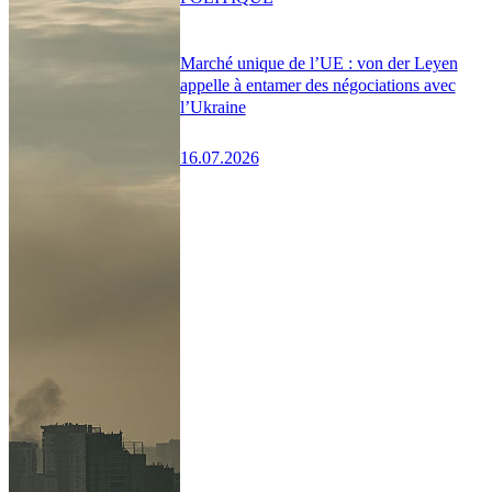
Marché unique de l’UE : von der Leyen
appelle à entamer des négociations avec
l’Ukraine
16.07.2026