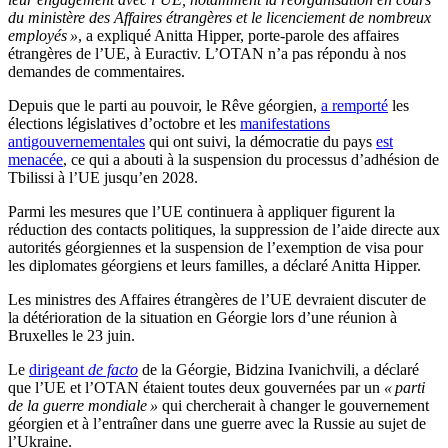
du ministère des Affaires étrangères et le licenciement de nombreux
employés »
, a expliqué Anitta Hipper, porte-parole des affaires
étrangères de l’UE, à Euractiv. L’OTAN n’a pas répondu à nos
demandes de commentaires.
Depuis que le parti au pouvoir, le Rêve géorgien,
a remporté
les
élections législatives d’octobre et les
manifestations
antigouvernementales
qui ont suivi, la démocratie du pays
est
menacée
, ce qui a abouti à la suspension du processus d’adhésion de
Tbilissi à l’UE jusqu’en 2028.
Parmi les mesures que l’UE continuera à appliquer figurent la
réduction des contacts politiques, la suppression de l’aide directe aux
autorités géorgiennes et la suspension de l’exemption de visa pour
les diplomates géorgiens et leurs familles, a déclaré Anitta Hipper.
Les ministres des Affaires étrangères de l’UE devraient discuter de
la détérioration de la situation en Géorgie lors d’une réunion à
Bruxelles le 23 juin.
Le
dirigeant
de facto
de la Géorgie, Bidzina Ivanichvili, a déclaré
que l’UE et l’OTAN étaient toutes deux gouvernées par un
« parti
de la guerre mondiale »
qui chercherait à changer le gouvernement
géorgien et à l’entraîner dans une guerre avec la Russie au sujet de
l’Ukraine.