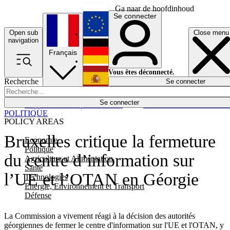
Ga naar de hoofdinhoud
Se connecter
Open sub
Close menu
English
navigation
Français
Deutsch
Vous êtes déconnecté.
Recherche
Se connecter
Español
Lumières éteintes
Se connecter
Rapporteur
Politique
Économie
Newsletters
Evénements
Em
POLITIQUE
POLICY AREAS
Bruxelles critique la fermeture
Economie
Politique
du centre d’information sur
Agriculture et Alimentation
Santé
l’UE et l’OTAN en Géorgie
Technologies
Energie, Environnement et Transport
Défense
La Commission a vivement réagi à la décision des autorités
géorgiennes de fermer le centre d'information sur l'UE et l'OTAN, y