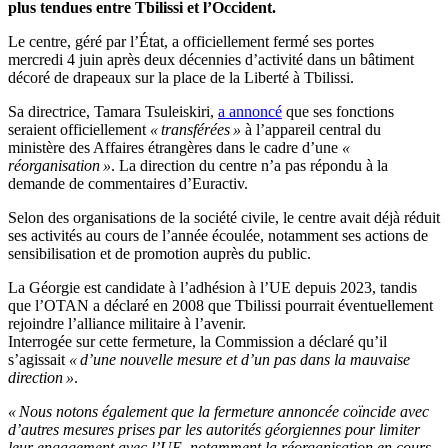
plus tendues entre Tbilissi et l’Occident.
Le centre, géré par l’État, a officiellement fermé ses portes
mercredi 4 juin après deux décennies d’activité dans un bâtiment
décoré de drapeaux sur la place de la Liberté à Tbilissi.
Sa directrice, Tamara Tsuleiskiri,
a annoncé
que ses fonctions
seraient officiellement
« transférées »
à l’appareil central du
ministère des Affaires étrangères dans le cadre d’une
«
réorganisation »
. La direction du centre n’a pas répondu à la
demande de commentaires d’Euractiv.
Selon des organisations de la société civile, le centre avait déjà réduit
ses activités au cours de l’année écoulée, notamment ses actions de
sensibilisation et de promotion auprès du public.
La Géorgie est candidate à l’adhésion à l’UE depuis 2023, tandis
que l’OTAN a déclaré en 2008 que Tbilissi pourrait éventuellement
rejoindre l’alliance militaire à l’avenir.
Interrogée sur cette fermeture, la Commission a déclaré qu’il
s’agissait
« d’une nouvelle mesure et d’un pas dans la mauvaise
direction »
.
« Nous notons également que la fermeture annoncée coïncide avec
d’autres mesures prises par les autorités géorgiennes pour limiter
leur engagement avec l’UE, notamment la réorganisation en cours