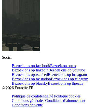
Social
Bezoek ons op facebook
Bezoek ons op x
Bezoek ons op linkedin
Bezoek ons op youtube
Bezoek ons op rss-feed
Bezoek ons op instagram
Bezoek ons op mastodon
Bezoek ons op telegram
Bezoek ons op bluesky
Bezoek ons op threads
©
2026
Euractiv FR
Politique de confidentialité
Politique cookies
Conditions générales
Conditions d’abonnement
Conditions de vente