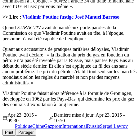
commission à l’époque, « ouvrez l’article 34 du traité fondamentale
avec l’UE et lisez par vous-même ».
>> Lire :
Vladimir Poutine fustige José Manuel Barroso
Quand
EURACTIV
avait demandé aux porte-paroles de la
Commission ce que Vladimir Poutine avait en tête, à l’époque,
personne n’avait été capable de l’expliquer.
Quant aux accusations de pratiques tarifaires déloyales, Vladimir
Poutine avait déclaré : « la fixation du prix du gaz en fonction du
pétrole n’a pas été inventée par la Russie, mais par les Pays-Bas au
début du siècle dernier. Et elle s’est appliquée au fil des ans sans
aucun problème. Le prix du pétrole s’établit tout seul sur les marchés
mondiaux selon les règles du marché et non par des moyens
administratifs. »
Vladimir Poutine faisait alors référence à la formule de Groningen,
développée en 1962 par les Pays-Bas, qui détermine les prix du gaz
des contrats d’exportation à long terme.
Apr 23, 2015 -
Dernière mise à jour: Apr 23, 2015 -
09:30
10:50
Politique
Chine
Gazprom
International
Russie
Sergei Lavrov
Print
Partager