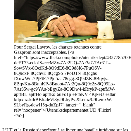
Pour Sergei Lavrov, les charges retenues contre
Gazprom sont inacceptables. [<a
href="https://www.flickr.com/photos/utenriksdept/4327785700/i
deFT73-ecioJS-eccMZx-7Ar2UQ-7Ar3a7-7Ar31L-
9owSVx-8QciKd-8Q9dE6-8Q9d8K-7PuQ6V-
8Q9cxF-8QchvE-8QcgSo-7PoD1N-8Qcghs-
fXuwWq-7PjFtF-7Pjq5z-i78cgg-8Q9dZK-8Bqvjs-
8BqvKu-8BnnKP-8Bnoot-7Ar2Qu-8Q9c2z-8Q99Lx-
7Ar35w-gc9YAs-bEgyZa-8Q9Dw4-kRrykP-aptfMW-
aptfBL-aptfHo-aptfEo-6uFo1p-eEtbKV-4KjkeU-eattar-
kdpxhz-kdrBBb-deVi8y-9LbyPv-9Lemz9-9LemxW-
9LbyRg-dewH5q-duZpJ7" target="_blank"
rel="noopener">[Utenriksdepartementet UD /Flickr]
</a>]
L’UE et la Russie s’apprêtent à se livrer une bataille juridique sur les