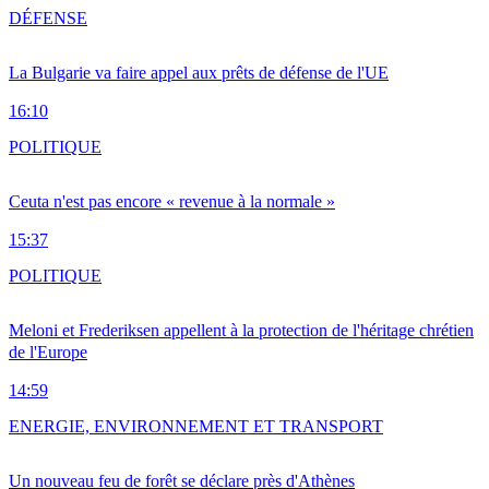
DÉFENSE
La Bulgarie va faire appel aux prêts de défense de l'UE
16:10
POLITIQUE
Ceuta n'est pas encore « revenue à la normale »
15:37
POLITIQUE
Meloni et Frederiksen appellent à la protection de l'héritage chrétien
de l'Europe
14:59
ENERGIE, ENVIRONNEMENT ET TRANSPORT
Un nouveau feu de forêt se déclare près d'Athènes