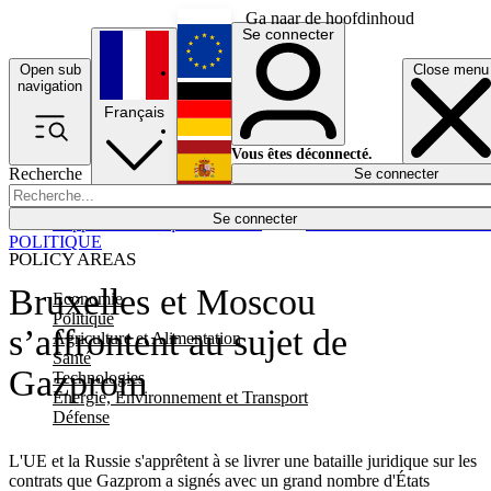
Ga naar de hoofdinhoud
Se connecter
Open sub
Close menu
English
navigation
Français
Deutsch
Vous êtes déconnecté.
Recherche
Se connecter
Español
Lumières éteintes
Se connecter
Rapporteur
Politique
Économie
Newsletters
Evénements
Em
POLITIQUE
POLICY AREAS
Bruxelles et Moscou
Economie
Politique
s’affrontent au sujet de
Agriculture et Alimentation
Santé
Gazprom
Technologies
Energie, Environnement et Transport
Défense
L'UE et la Russie s'apprêtent à se livrer une bataille juridique sur les
contrats que Gazprom a signés avec un grand nombre d'États