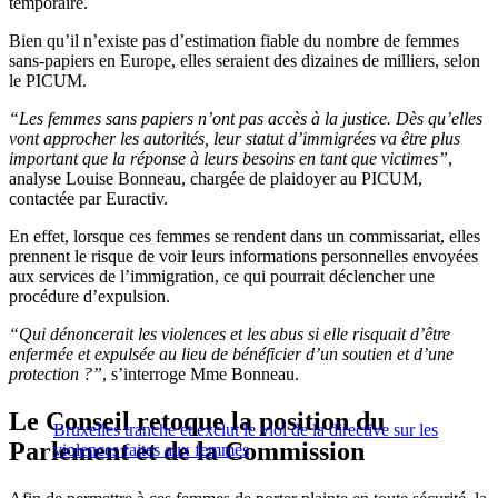
temporaire.
Bien qu’il n’existe pas d’estimation fiable du nombre de femmes
sans-papiers en Europe, elles seraient des dizaines de milliers, selon
le PICUM.
“Les femmes sans papiers n’ont pas accès à la justice. Dès qu’elles
vont approcher les autorités, leur statut d’immigrées va être plus
important que la réponse à leurs besoins en tant que victimes”
,
analyse Louise Bonneau, chargée de plaidoyer au PICUM,
contactée par Euractiv.
En effet, lorsque ces femmes se rendent dans un commissariat, elles
prennent le risque de voir leurs informations personnelles envoyées
aux services de l’immigration, ce qui pourrait déclencher une
procédure d’expulsion.
“Qui dénoncerait les violences et les abus si elle risquait d’être
enfermée et expulsée au lieu de bénéficier d’un soutien et d’une
protection ?”
, s’interroge Mme Bonneau.
Le Conseil retoque la position du
Bruxelles tranche et exclut le viol de la directive sur les
Parlement et de la Commission
violences faites aux femmes