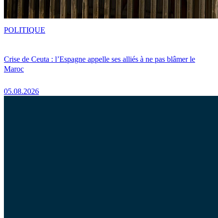
POLITIQUE
Crise de Ceuta : l’Espagne appelle ses alliés à ne pas blâmer le
Maroc
05.08.2026