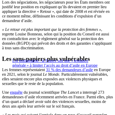
Lors des négociations, les négociateurs pour les États membres ont
justifié leur position en expliquant qu’ils devaient en premier lieu
appliquer la directive « Retour », qui date de 2008 et est révisée en
ce moment même, définissant les conditions d’expulsion d’un
demandeur d’asile.
« Le retour est plus important que la protection des femmes »
,
regrette Louise Bonneau, selon qui la position du Conseil est aussi
en contradiction avec le règlement général sur la protection des
données (RGPD) qui prévoit des droits et des garanties s’appliquant
à tous sans discrimination.
Les sans-papiers plus vulnérables
Loi immigration : la France suit une « tendance
générale » à limiter l’accès au droit d’asile en Europe
Les femmes représentaient
31 % des demandeurs d’asile
en Europe
en 2021, selon le journal
Le Monde.
Particulièrement vulnérables,
elles seraient encore plus exposées aux violences physiques et
sexuelles que le reste de la population.
Une
enquête
du journal scientifique
The Lancet
a interrogé 273
demandeuses d’asile récemment arrivées en France. Parmi elles, plus
d’un quart a déclaré avoir subi des violences sexuelles, moins de
deux ans après leur arrivée sur le sol français.
« Les mois qui suivent l’arrivée dans un pays d’accueil européen