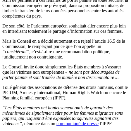
Afin de permettre à ces femmes de porter plainte en toute sécurité, la
Commission européenne prévoyait, dans sa proposition initiale, de
limiter le transfert de leurs données personnelles entre les autorités
compétentes du pays.
De son côté, le Parlement européen souhaitait aller encore plus loin
en interdisant totalement le partage d’information sur ces femmes.
Mais le Conseil en a décidé autrement et a rejeté l’article 16.5 de la
Commission, le remplaçant par ce que l’on appelle un
“considérant”
, c’est-à-dire une recommandation politique,
juridiquement non contraignante.
Le Conseil invite donc simplement les États membres à s’assurer
que les victimes non européennes
« ne sont pas découragées de
porter plainte et sont traitées de manière non discriminatoire ».
Tollé général des associations de défense des droits humains, dont le
PICUM, Amnesty International, Human Rights Watch ou encore le
Planning familial européen (IPPF).
“Les États membres ont honteusement omis de garantir des
mécanismes de signalement sûrs pour les femmes migrantes sans
papiers, qui risquent d’être expulsées lorsqu’elles signalent des
violences”
, dénonce dans un
communiqué de presse
l’IPPF.