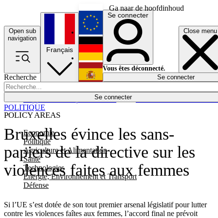
Ga naar de hoofdinhoud
Se connecter
Open sub
Close menu
English
navigation
Français
Deutsch
Vous êtes déconnecté.
Recherche
Se connecter
Español
Lumières éteintes
Se connecter
Rapporteur
Politique
Économie
Newsletters
Evénements
Em
POLITIQUE
POLICY AREAS
Bruxelles évince les sans-
Economie
Politique
papiers de la directive sur les
Agriculture et Alimentation
Santé
violences faites aux femmes
Technologies
Energie, Environnement et Transport
Défense
Si l’UE s’est dotée de son tout premier arsenal législatif pour lutter
contre les violences faîtes aux femmes, l’accord final ne prévoit