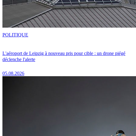
POLITIQUE
L'aéroport de Leipzig à nouveau pris pour cible : un drone piégé
déclenche l'alerte
05.08.2026