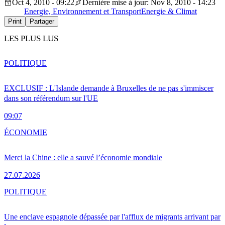
Oct 4, 2010 - 09:22
Dernière mise à jour: Nov 8, 2010 - 14:23
Energie, Environnement et Transport
Energie & Climat
Print
Partager
LES PLUS LUS
POLITIQUE
EXCLUSIF : L'Islande demande à Bruxelles de ne pas s'immiscer
dans son référendum sur l'UE
09:07
ÉCONOMIE
Merci la Chine : elle a sauvé l’économie mondiale
27.07.2026
POLITIQUE
Une enclave espagnole dépassée par l'afflux de migrants arrivant par