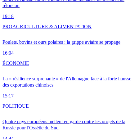
rétorsion
19:18
PRO
AGRICULTURE & ALIMENTATION
Poulets, bovins et ours polaires : la grippe aviaire se propage
16:04
ÉCONOMIE
La « résilience surprenante » de l'Allemagne face à la forte hausse
des exportations chinoises
15:17
POLITIQUE
Quatre pays européens mettent en garde contre les projets de la
Russie pour l'Ossétie du Sud
14:44