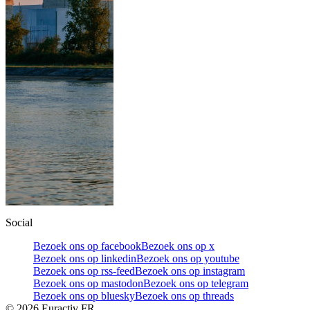
Social
Bezoek ons op facebook
Bezoek ons op x
Bezoek ons op linkedin
Bezoek ons op youtube
Bezoek ons op rss-feed
Bezoek ons op instagram
Bezoek ons op mastodon
Bezoek ons op telegram
Bezoek ons op bluesky
Bezoek ons op threads
©
2026
Euractiv FR