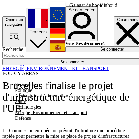
Ga naar de hoofdinhoud
Se connecter
Open sub
Close menu
English
navigation
Français
Deutsch
Vous êtes déconnecté.
Recherche
Se connecter
Español
Lumières éteintes
Se connecter
Rapporteur
Politique
Économie
Newsletters
Evénements
Em
ENERGIE, ENVIRONNEMENT ET TRANSPORT
POLICY AREAS
Bruxelles finalise le projet
Economie
Politique
d'infrastructure énergétique de
Agriculture et Alimentation
Santé
l'UE
Technologies
Energie, Environnement et Transport
Défense
La Commission européenne prévoit d'introduire une procédure
rapide pour permettre la mise en place de projets d'infrastructures