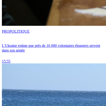
PRO
POLITIQUE
L'Ukraine estime que près de 16 000 volontaires étrangers servent
dans son armée
15:55