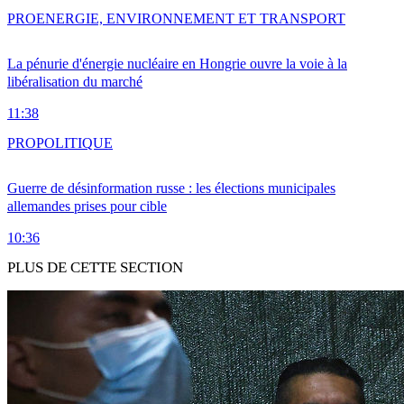
PRO
ENERGIE, ENVIRONNEMENT ET TRANSPORT
La pénurie d'énergie nucléaire en Hongrie ouvre la voie à la
libéralisation du marché
11:38
PRO
POLITIQUE
Guerre de désinformation russe : les élections municipales
allemandes prises pour cible
10:36
PLUS DE CETTE SECTION