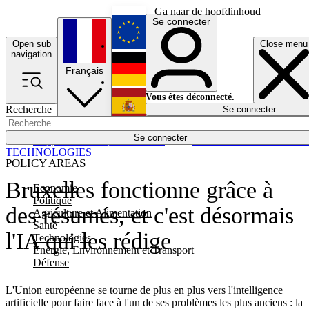
Ga naar de hoofdinhoud
Se connecter
Open sub
Close menu
English
navigation
Français
Deutsch
Vous êtes déconnecté.
Recherche
Se connecter
Español
Lumières éteintes
Se connecter
Rapporteur
Politique
Économie
Newsletters
Evénements
Em
TECHNOLOGIES
POLICY AREAS
Bruxelles fonctionne grâce à
Economie
Politique
des résumés, et c'est désormais
Agriculture et Alimentation
Santé
l'IA qui les rédige
Technologies
Energie, Environnement et Transport
Défense
L'Union européenne se tourne de plus en plus vers l'intelligence
artificielle pour faire face à l'un de ses problèmes les plus anciens : la