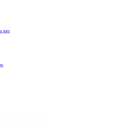
la mer
ts