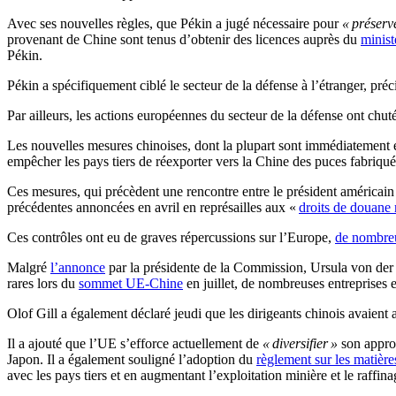
Avec ses nouvelles règles, que Pékin a jugé nécessaire pour
« préserve
provenant de Chine sont tenus d’obtenir des licences auprès du
minis
Pékin.
Pékin a spécifiquement ciblé le secteur de la défense à l’étranger, pr
Par ailleurs, les actions européennes du secteur de la défense ont chu
Les nouvelles mesures chinoises, dont la plupart sont immédiatement en
empêcher les pays tiers de réexporter vers la Chine des puces fabriqu
Ces mesures, qui précèdent une rencontre entre le président américain
précédentes annoncées en avril en représailles aux «
droits de douane 
Ces contrôles ont eu de graves répercussions sur l’Europe,
de nombreu
Malgré
l’annonce
par la présidente de la Commission, Ursula von de
rares lors du
sommet UE-Chine
en juillet, de nombreuses entreprises
Olof Gill a également déclaré jeudi que les dirigeants chinois avaient 
Il a ajouté que l’UE s’efforce actuellement de
« diversifier »
son appro
Japon. Il a également souligné l’adoption du
règlement sur les matière
avec les pays tiers et en augmentant l’exploitation minière et le raffin