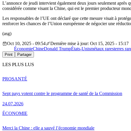
L’annonce de jeudi intervient également deux jours seulement après
considérée comme visant la Chine, qui est le premier producteur mondi
Les responsables de l’UE ont déclaré que cette mesure visait à protég
renforcer les chances de l’Union européenne de négocier une réducti
(asg)
Oct 10, 2025 - 09:54
Dernière mise à jour: Oct 15, 2025 - 15:17
Économie
Chine
Donald Trump
États-Unis
métaux rares
terres rar
Print
Partager
LES PLUS LUS
PRO
SANTÉ
Sept pays votent contre le programme de santé de la Commission
24.07.2026
ÉCONOMIE
Merci la Chine : elle a sauvé l’économie mondiale