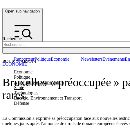
Open sub navigation
Recherche
Rapporteur
Politique
Économie
Newsletters
Evénements
Em
POLICY AREAS
ÉCONOMIE
Economie
Politique
Bruxelles « préoccupée » par
Agriculture et Alimentation
Santé
rares
Technologies
Energie, Environnement et Transport
Défense
La Commission a exprimé sa préoccupation face aux nouvelles restrictio
quelques jours après l’annonce de droits de douane européens élevés su