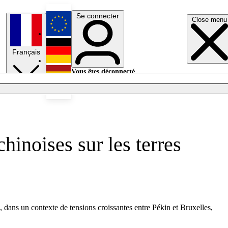
Se connecter
Close menu
English
Français
Deutsch
Vous êtes déconnecté.
Se connecter
Español
Lumières éteintes
hinoises sur les terres
 dans un contexte de tensions croissantes entre Pékin et Bruxelles,