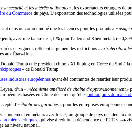
r la sécurité et les intérêts nationaux »
, les exportateurs étrangers de 
tère du Commerce
du pays. L’exportation des technologies utilisées pour
écisant dans un communiqué que les licences pour les produits à
« usage m
té jeudi, avec une baisse de 1,1 % pour l’allemand Rheinmetall, de 0,8 %
trées en vigueur, reflètent largement les restrictions
« extraterritoriale
ées aux États-Unis.
 Donald Trump et le président chinois Xi Jinping en Corée du Sud à la f
réciproques
» de Donald Trump.
ses industries européennes
ayant été contraintes de retarder leur produc
r Leyen, d’un
« mécanisme amélioré de chaîne d’approvisionnement »
p
 européennes basées en Chine déclarent qu’elles
ont toujours du mal à ob
accepté d’
« établir des garanties »
pour les entreprises européennes conc
visionnement en métaux avec le G7, un groupe de pays occidentaux ric
s premières critiques
, qui vise à réduire la dépendance de l’UE vis-à-v
age au niveau national.