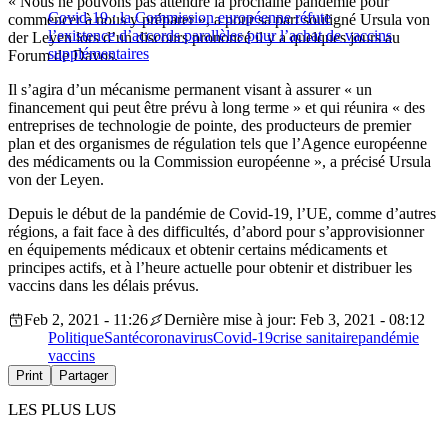
« Nous ne pouvons pas attendre la prochaine pandémie pour
Covid-19 : la Commission européenne réfute
commencer à nous y préparer », a pour sa part souligné Ursula von
l’existence d’accords parallèles pour l’achat de vaccins
der Leyen lors d’un discours prononcé il y a quelques jours au
supplémentaires
Forum de Davos.
Il s’agira d’un mécanisme permanent visant à assurer « un
financement qui peut être prévu à long terme » et qui réunira « des
entreprises de technologie de pointe, des producteurs de premier
plan et des organismes de régulation tels que l’Agence européenne
des médicaments ou la Commission européenne », a précisé Ursula
von der Leyen.
Depuis le début de la pandémie de Covid-19, l’UE, comme d’autres
régions, a fait face à des difficultés, d’abord pour s’approvisionner
en équipements médicaux et obtenir certains médicaments et
principes actifs, et à l’heure actuelle pour obtenir et distribuer les
vaccins dans les délais prévus.
Feb 2, 2021 - 11:26
Dernière mise à jour: Feb 3, 2021 - 08:12
Politique
Santé
coronavirus
Covid-19
crise sanitaire
pandémie
vaccins
Print
Partager
LES PLUS LUS