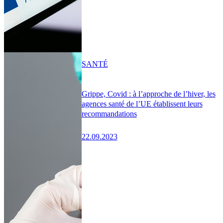
SANTÉ
Grippe, Covid : à l’approche de l’hiver, les
agences santé de l’UE établissent leurs
recommandations
22.09.2023