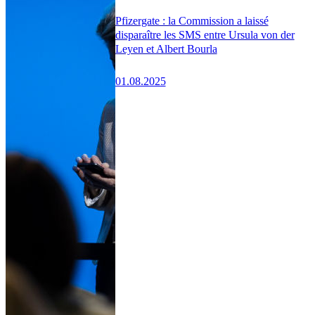
Pfizergate : la Commission a laissé
disparaître les SMS entre Ursula von der
Leyen et Albert Bourla
01.08.2025