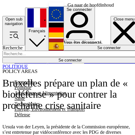
Ga naar de hoofdinhoud
Se connecter
Open sub
Close menu
English
navigation
Français
Deutsch
Vous êtes déconnecté.
Recherche
Se connecter
Español
Lumières éteintes
Se connecter
Rapporteur
Politique
Économie
Newsletters
Evénements
Em
POLITIQUE
POLICY AREAS
Bruxelles prépare un plan de «
Economie
Politique
biodéfense » pour contrer la
Agriculture et Alimentation
Santé
prochaine crise sanitaire
Technologies
Energie, Environnement et Transport
Défense
Ursula von der Leyen, la présidente de la Commission européenne,
s’est entretenue par vidéoconférence avec les PDG de diverses