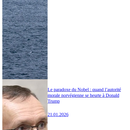
Le paradoxe du Nobel : quand l’autorité
morale norvégienne se heurte à Donald
Trump
21.01.2026