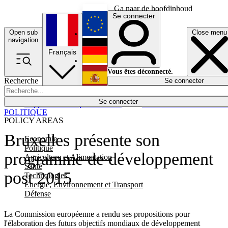
Ga naar de hoofdinhoud
Se connecter
Open sub
Close menu
English
navigation
Français
Deutsch
Vous êtes déconnecté.
Recherche
Se connecter
Español
Lumières éteintes
Se connecter
Rapporteur
Politique
Économie
Newsletters
Evénements
Em
POLITIQUE
POLICY AREAS
Bruxelles présente son
Economie
Politique
programme de développement
Agriculture et Alimentation
Santé
post 2015
Technologies
Energie, Environnement et Transport
Défense
La Commission européenne a rendu ses propositions pour
l'élaboration des futurs objectifs mondiaux de développement