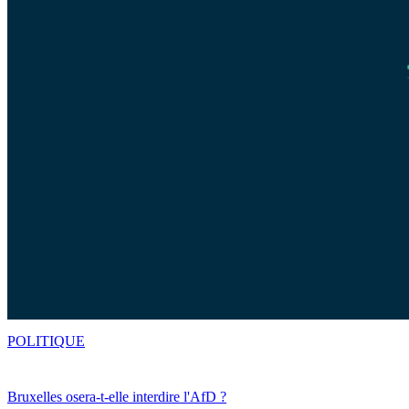
POLITIQUE
Bruxelles osera-t-elle interdire l'AfD ?