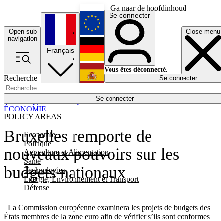
Ga naar de hoofdinhoud
Se connecter
Open sub
Close menu
English
navigation
Français
Deutsch
Vous êtes déconnecté.
Recherche
Se connecter
Español
Lumières éteintes
Se connecter
Rapporteur
Politique
Économie
Newsletters
Evénements
Em
ÉCONOMIE
POLICY AREAS
Bruxelles remporte de
Economie
Politique
nouveaux pouvoirs sur les
Agriculture et Alimentation
Santé
budgets nationaux
Technologies
Energie, Environnement et Transport
Défense
La Commission européenne examinera les projets de budgets des
États membres de la zone euro afin de vérifier s’ils sont conformes