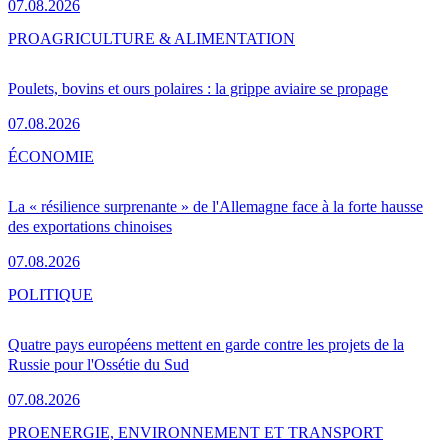
07.08.2026
PRO
AGRICULTURE & ALIMENTATION
Poulets, bovins et ours polaires : la grippe aviaire se propage
07.08.2026
ÉCONOMIE
La « résilience surprenante » de l'Allemagne face à la forte hausse
des exportations chinoises
07.08.2026
POLITIQUE
Quatre pays européens mettent en garde contre les projets de la
Russie pour l'Ossétie du Sud
07.08.2026
PRO
ENERGIE, ENVIRONNEMENT ET TRANSPORT