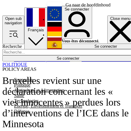
Ga naar de hoofdinhoud
Se connecter
Open sub
Close menu
English
navigation
Français
Deutsch
Vous êtes déconnecté.
Recherche
Se connecter
Español
Lumières éteintes
Se connecter
Rapporteur
Politique
Économie
Newsletters
Evénements
Em
POLITIQUE
POLICY AREAS
Bruxelles revient sur une
Economie
Politique
déclaration concernant les «
Agriculture et Alimentation
Santé
vies innocentes » perdues lors
Technologies
Energie, Environnement et Transport
d’interventions de l’ICE dans le
Défense
Minnesota