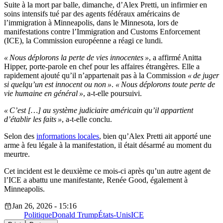
Suite à la mort par balle, dimanche, d’Alex Pretti, un infirmier en
soins intensifs tué par des agents fédéraux américains de
l’immigration à Minneapolis, dans le Minnesota, lors de
manifestations contre l’Immigration and Customs Enforcement
(ICE), la Commission européenne a réagi ce lundi.
« Nous déplorons la perte de vies innocentes »
, a affirmé Anitta
Hipper, porte-parole en chef pour les affaires étrangères. Elle a
rapidement ajouté qu’il n’appartenait pas à la Commission
« de juger
si quelqu’un est innocent ou non »
.
« Nous déplorons toute perte de
vie humaine en général »
, a-t-elle poursuivi.
« C’est […] au système judiciaire américain qu’il appartient
d’établir les faits »
, a-t-elle conclu.
Selon des
informations locales
, bien qu’Alex Pretti ait apporté une
arme à feu légale à la manifestation, il était désarmé au moment du
meurtre.
Cet incident est le deuxième ce mois-ci après qu’un autre agent de
l’ICE a abattu une manifestante, Renée Good, également à
Minneapolis.
Jan 26, 2026 - 15:16
Politique
Donald Trump
États-Unis
ICE