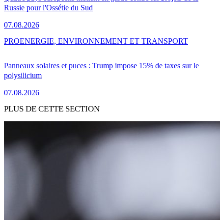
Russie pour l'Ossétie du Sud
07.08.2026
PRO
ENERGIE, ENVIRONNEMENT ET TRANSPORT
Panneaux solaires et puces : Trump impose 15% de taxes sur le
polysilicium
07.08.2026
PLUS DE CETTE SECTION