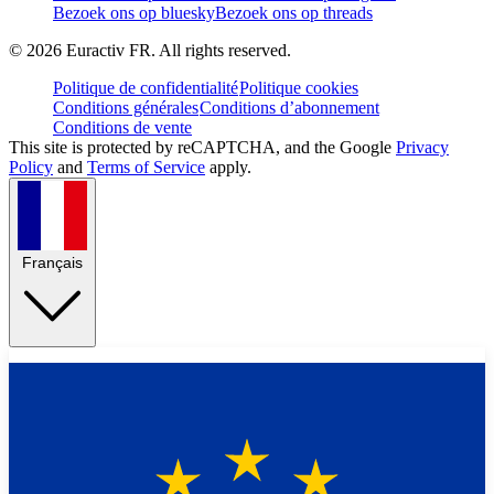
Bezoek ons op bluesky
Bezoek ons op threads
©
2026
Euractiv FR. All rights reserved.
Politique de confidentialité
Politique cookies
Conditions générales
Conditions d’abonnement
Conditions de vente
This site is protected by reCAPTCHA, and the Google
Privacy
Policy
and
Terms of Service
apply.
Français