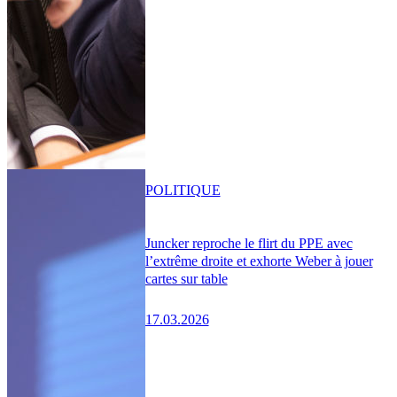
POLITIQUE
Juncker reproche le flirt du PPE avec
l’extrême droite et exhorte Weber à jouer
cartes sur table
17.03.2026