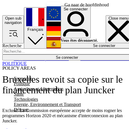
Ga naar de hoofdinhoud
Se connecter
Open sub
Close menu
English
navigation
Français
Deutsch
Vous êtes déconnecté.
Recherche
Se connecter
Español
Lumières éteintes
Se connecter
Rapporteur
Politique
Économie
Newsletters
Evénements
Em
POLITIQUE
POLICY AREAS
Bruxelles revoit sa copie sur le
Economie
Politique
financement du plan Juncker
Agriculture et Alimentation
Santé
Technologies
Energie, Environnement et Transport
Défense
Exclusif. La Commission européenne accepte de moins rogner les
programmes Horizon 2020 et mécanisme d'interconnexion au plan
Juncker.