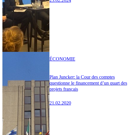
23.02.2024
ÉCONOMIE
Plan Juncker: la Cour des comptes
questionne le financement d’un quart des
projets français
21.02.2020