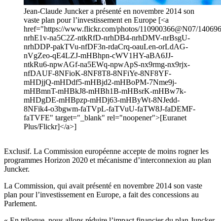
Jean-Claude Juncker a présenté en novembre 2014 son
vaste plan pour l’investissement en Europe [<a
href="https://www.flickr.com/photos/110900366@N07/1406965
nrhE1v-na5C2Z-ntkRfD-nrhDB4-nrhDMV-nrBsgU-
nrhDDP-pakTVu-nfDF3n-rdaCrq-oauLen-orLdAG-
nVgZeo-qE4LZJ-mHBhpn-cWV1HY-aBA6JJ-
ntkRu6-npwAGf-na5EWq-npwApS-nx9rmg-nx9rjx-
nfDAUF-8NFioK-8NF8T8-8NFiYe-8NF8YF-
mHDjjQ-mHDdf5-mHBjd2-mHBoPM-7Nme9j-
mHBmnT-mHBkJ8-mHBh1B-mHBsrK-mHBw7k-
mHDgDE-mHBpzp-mHDj63-mHByWt-8NJedd-
8NFik4-o3bgwm-faTVpL-faTVuU-faTW8J-faDEMF-
faTVFE" target="_blank" rel="noopener">[Euranet
Plus/Flickr]</a>]
Exclusif. La Commission européenne accepte de moins rogner les
programmes Horizon 2020 et mécanisme d’interconnexion au plan
Juncker.
La Commission, qui avait présenté en novembre 2014 son vaste
plan pour l’investissement en Europe, a fait des concessions au
Parlement.
« En trilogue, nous allons réduire l’impact financier du plan Juncker