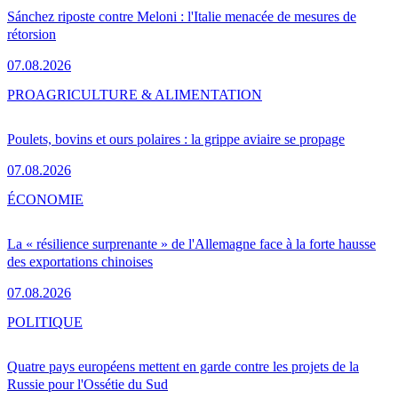
Sánchez riposte contre Meloni : l'Italie menacée de mesures de
rétorsion
07.08.2026
PRO
AGRICULTURE & ALIMENTATION
Poulets, bovins et ours polaires : la grippe aviaire se propage
07.08.2026
ÉCONOMIE
La « résilience surprenante » de l'Allemagne face à la forte hausse
des exportations chinoises
07.08.2026
POLITIQUE
Quatre pays européens mettent en garde contre les projets de la
Russie pour l'Ossétie du Sud