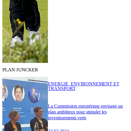
PLAN JUNCKER
ENERGIE, ENVIRONNEMENT ET
TRANSPORT
La Commission européenne envisage un
plan ambitieux pour stimuler les
investissements verts