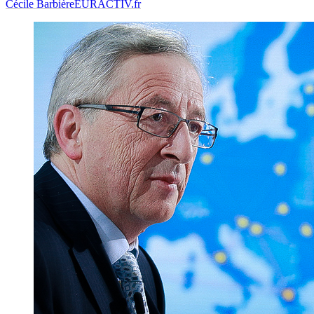
Cécile Barbière
EURACTIV.fr