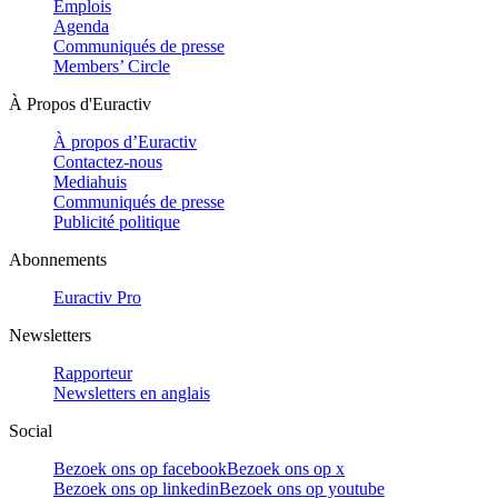
Emplois
Agenda
Communiqués de presse
Members’ Circle
À Propos d'Euractiv
À propos d’Euractiv
Contactez-nous
Mediahuis
Communiqués de presse
Publicité politique
Abonnements
Euractiv Pro
Newsletters
Rapporteur
Newsletters en anglais
Social
Bezoek ons op facebook
Bezoek ons op x
Bezoek ons op linkedin
Bezoek ons op youtube