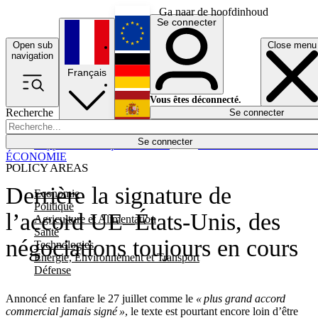
Ga naar de hoofdinhoud
Se connecter
Open sub
Close menu
English
navigation
Français
Deutsch
Vous êtes déconnecté.
Recherche
Se connecter
Español
Lumières éteintes
Se connecter
Rapporteur
Politique
Économie
Newsletters
Evénements
Em
ÉCONOMIE
POLICY AREAS
Derrière la signature de
Economie
Politique
l’accord UE–États-Unis, des
Agriculture et Alimentation
Santé
négociations toujours en cours
Technologies
Energie, Environnement et Transport
Défense
Annoncé en fanfare le 27 juillet comme le
« plus grand accord
commercial jamais signé »
, le texte est pourtant encore loin d’être