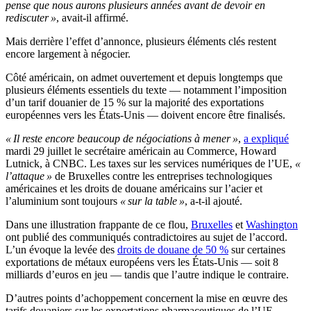
pense que nous aurons plusieurs années avant de devoir en
rediscuter »
, avait-il affirmé.
Mais derrière l’effet d’annonce, plusieurs éléments clés restent
encore largement à négocier.
Côté américain, on admet ouvertement et depuis longtemps que
plusieurs éléments essentiels du texte — notamment l’imposition
d’un tarif douanier de 15 % sur la majorité des exportations
européennes vers les États-Unis — doivent encore être finalisés.
« Il reste encore beaucoup de négociations à mener »
,
a expliqué
mardi 29 juillet le secrétaire américain au Commerce, Howard
Lutnick, à CNBC. Les taxes sur les services numériques de l’UE,
«
l’attaque »
de Bruxelles contre les entreprises technologiques
américaines et les droits de douane américains sur l’acier et
l’aluminium sont toujours
« sur la table »
, a-t-il ajouté.
Dans une illustration frappante de ce flou,
Bruxelles
et
Washington
ont publié des communiqués contradictoires au sujet de l’accord.
L’un évoque la levée des
droits de douane de 50 %
sur certaines
exportations de métaux européens vers les États-Unis — soit 8
milliards d’euros en jeu — tandis que l’autre indique le contraire.
D’autres points d’achoppement concernent la mise en œuvre des
tarifs douaniers sur les exportations pharmaceutiques de l’UE