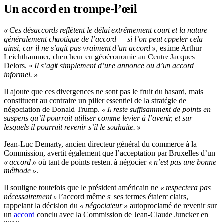
Un accord en trompe-l’œil
« Ces désaccords reflètent le délai extrêmement court et la nature
généralement chaotique de l’accord — si l’on peut appeler cela
ainsi, car il ne s’agit pas vraiment d’un accord »
, estime Arthur
Leichthammer, chercheur en géoéconomie au Centre Jacques
Delors. «
Il s’agit simplement d’une annonce ou d’un accord
informel. »
Il ajoute que ces divergences ne sont pas le fruit du hasard, mais
constituent au contraire un pilier essentiel de la stratégie de
négociation de Donald Trump.
« Il reste suffisamment de points en
suspens qu’il pourrait utiliser comme levier à l’avenir, et sur
lesquels il pourrait revenir s’il le souhaite. »
Jean-Luc Demarty, ancien directeur général du commerce à la
Commission, avertit également que l’acceptation par Bruxelles d’un
« accord »
où tant de points restent à négocier
« n’est pas une bonne
méthode »
.
Il souligne toutefois que le président américain ne
« respectera pas
nécessairement »
l’accord même si ses termes étaient clairs,
rappelant la décision du
« négociateur »
autoproclamé de revenir sur
un
accord
conclu avec la Commission de Jean-Claude Juncker en