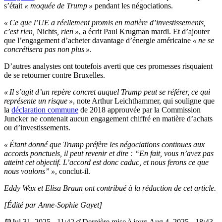
s’était
«
moquée de Trump »
pendant les négociations.
« Ce que l’UE a réellement promis en matière d’investissements,
c’est rien,
Nichts
, rien »
, a écrit Paul Krugman mardi. Et d’ajouter
que l’engagement d’acheter davantage d’énergie américaine
« ne se
concrétisera pas non plus »
.
D’autres analystes ont toutefois averti que ces promesses risquaient
de se retourner contre Bruxelles.
« Il s’agit d’un repère concret auquel Trump peut se référer, ce qui
représente un risque »
, note Arthur Leichthammer, qui souligne que
la
déclaration commune
de 2018 approuvée par la Commission
Juncker ne contenait aucun engagement chiffré en matière d’achats
ou d’investissements.
« Étant donné que Trump préfère les négociations continues aux
accords ponctuels, il peut revenir et dire : “En fait, vous n’avez pas
atteint cet objectif. L’accord est donc caduc, et nous ferons ce que
nous voulons” »
, conclut-il.
Eddy Wax et Elisa Braun ont contribué à la rédaction de cet article.
[Édité par Anne-Sophie Gayet]
Jul 31, 2025 - 11:42
Dernière mise à jour: Aug 4, 2025 - 18:43