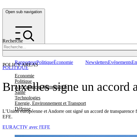
Open sub navigation
Recherche
Rapporteur
Politique
Économie
Newsletters
Evénements
Em
POLICY AREAS
POLITIQUE
Economie
Politique
Bruxelles signe un accord a
Agriculture et Alimentation
Santé
Technologies
Energie, Environnement et Transport
Défense
L’Union européenne et Andorre ont signé un accord de transparence fisc
EFE.
EURACTIV avec l'EFE