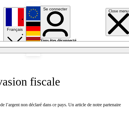
Se connecter
Close menu
English
Français
Deutsch
Vous êtes déconnecté.
Se connecter
Español
Lumières éteintes
asion fiscale
de l’argent non déclaré dans ce pays. Un article de notre partenaire