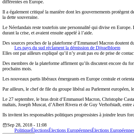
différentes en Europe.
Il a également critiqué la manière dont les gouvernements protègent d
la dette souveraine.
Le Néerlandais reste toutefois une personnalité qui divise en Europe. L
durant la crise, et avaient ensuite appelé à l’aide.
Des sources proches de la plateforme d’Emmanuel Macron doutent du fait
Les pays du sud réclament la démission de Dijsselbloem
Elles ont par ailleurs expliqué qu’il n’y avait pas eu de prise de con
Des membres de la plateforme affirment qu’ils discutent encore du forma
prochains mois.
Les nouveaux partis libéraux émergeants en Europe centrale et orientale
Par ailleurs, le chef de file du groupe libéral au Parlement européen,
Le 27 septembre, le bras droit d’Emmanuel Macron, Christophe Castaner
maltais, Joseph Muscat, d’Albert Rivera et de Guy Verhofstadt, entre 
Ils invitent les responsables politiques progressistes à joindre leurs f
Sep 28, 2018 - 11:08
Politique
Élections
Élections Européennes
Élections Européenne