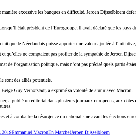
e manière excessive les banques en difficulté. Jeroen Dijsselbloem défen
orsqu’il était président de l’Eurogroupe, il avait déclaré que les pays 
 que le Néerlandais puisse apporter une valeur ajoutée à l’initiative, 
tact et qu’elles ne comptaient pas profiter de la sympathie de Jeroen Dij
t de l’organisation politique, mais n’ont pas précisé quels partis étaien
 sont des alliés potentiels.
 le Belge Guy Verhofstadt, a exprimé sa volonté de s’unir avec Macron.
, a publié un éditorial dans plusieurs journaux européens, aux côtés d
autres.
orces et à combattre la résurgence du nationalisme avant les élections eur
s 2019
Emmanuel Macron
En Marche!
Jeroen Dijsselbloem