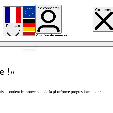
Se connecter
Close menu
English
Français
Deutsch
Vous êtes déconnecté.
Se connecter
Español
Lumières éteintes
e !»
ais il soutient le mouvement de la plateforme progressiste autour