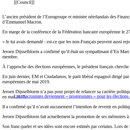
[[Council]]
L’ancien président de l’Eurogroupe et ministre néerlandais des Finance
d’Emmanuel Macron.
En marge de la conférence de la Fédération bancaire européenne le 27 
« Je lui avais demandé : est-ce que les non-Français peuvent aussi rejoi
Jeroen Dijsselbloem a confirmé qu’il était un sympathisant d’En Mar
membre.
À l’approche des élections européennes, le président français cherche 
En juin dernier, EM et Ciudadanos, le parti libéral espagnol dirigé par
européennes de mai 2019.
Jeroen Dijsselbloem n’a pas pour projet de relancer sa carrière politiq
Les macronistes deviennent « progressistes » pour les élection
en mai 2017.
Il a confirmé qu’il n’avait aucunement l’intention de revenir en politiqu
Jeroen Dijsselbloem fait actuellement la promotion de ses mémoires à l
Son franc-parler et ses idées sont encore estimés par certains. Lors de