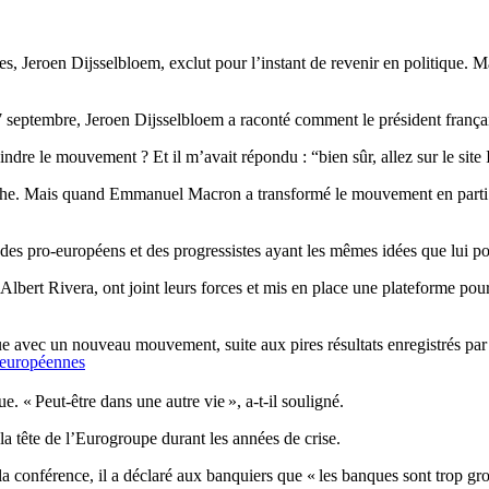
s, Jeroen Dijsselbloem, exclut pour l’instant de revenir en politique. M
septembre, Jeroen Dijsselbloem a raconté comment le président français
ndre le mouvement ? Et il m’avait répondu : “bien sûr, allez sur le site 
che. Mais quand Emmanuel Macron a transformé le mouvement en parti p
des pro-européens et des progressistes ayant les mêmes idées que lui po
 Albert Rivera, ont joint leurs forces et mis en place une plateforme pou
ue avec un nouveau mouvement, suite aux pires résultats enregistrés par 
s européennes
e. « Peut-être dans une autre vie », a-t-il souligné.
a tête de l’Eurogroupe durant les années de crise.
 la conférence, il a déclaré aux banquiers que « les banques sont trop gr