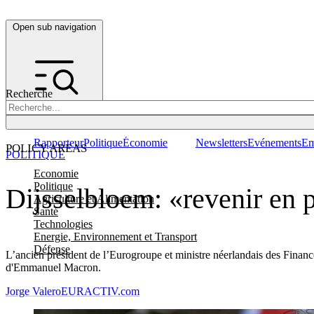
Open sub navigation
Recherche
Rapporteur
Politique
Économie
Newsletters
Evénements
Em
POLICY AREAS
POLITIQUE
Economie
Politique
Dijsselbloem: «revenir en p
Agriculture et Alimentation
Santé
Technologies
Energie, Environnement et Transport
Défense
L’ancien président de l’Eurogroupe et ministre néerlandais des Finance
d'Emmanuel Macron.
Jorge Valero
EURACTIV.com