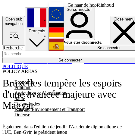
Ga naar de hoofdinhoud
Se connecter
Open sub
Close menu
English
navigation
Français
Deutsch
Vous êtes déconnecté.
Recherche
Se connecter
Español
Lumières éteintes
Se connecter
Rapporteur
Politique
Économie
Newsletters
Evénements
Em
POLITIQUE
POLICY AREAS
Bruxelles tempère les espoirs
Economie
Politique
d'une avancée majeure avec
Agriculture et Alimentation
Santé
Magyar
Technologies
Energie, Environnement et Transport
Défense
Également dans l'édition de jeudi : l'Académie diplomatique de
l'UE, Ben-Gvir, le président letton