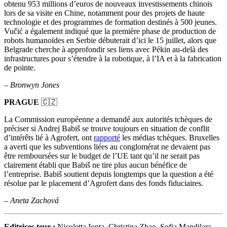
obtenu 953 millions d’euros de nouveaux investissements chinois
lors de sa visite en Chine, notamment pour des projets de haute
technologie et des programmes de formation destinés à 500 jeunes.
Vučić a également indiqué que la première phase de production de
robots humanoïdes en Serbie débuterait d’ici le 15 juillet, alors que
Belgrade cherche à approfondir ses liens avec Pékin au-delà des
infrastructures pour s’étendre à la robotique, à l’IA et à la fabrication
de pointe.
–
Bronwyn Jones
PRAGUE
🇨🇿
La Commission européenne a demandé aux autorités tchèques de
préciser si Andrej Babiš se trouve toujours en situation de conflit
d’intérêts lié à Agrofert, ont
rapporté
les médias tchèques. Bruxelles
a averti que les subventions liées au conglomérat ne devaient pas
être remboursées sur le budget de l’UE tant qu’il ne serait pas
clairement établi que Babiš ne tire plus aucun bénéfice de
l’entreprise. Babiš soutient depuis longtemps que la question a été
résolue par le placement d’Agrofert dans des fonds fiduciaires.
–
Aneta Zachová
Editrices.teur
:
Nicoletta Ionta, Christina Zhao, Sofia Mandilara,