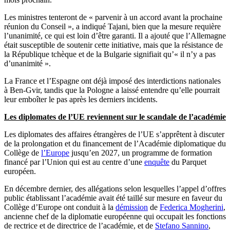
Les ministres tenteront de « parvenir à un accord avant la prochaine
réunion du Conseil », a indiqué Tajani, bien que la mesure requière
l’unanimité, ce qui est loin d’être garanti. Il a ajouté que l’Allemagne
était susceptible de soutenir cette initiative, mais que la résistance de
la République tchèque et de la Bulgarie signifiait qu’« il n’y a pas
d’unanimité ».
La France et l’Espagne ont déjà imposé des interdictions nationales
à Ben-Gvir, tandis que la Pologne a laissé entendre qu’elle pourrait
leur emboîter le pas après les derniers incidents.
Les diplomates de l’UE reviennent sur le scandale de l’académie
Les diplomates des affaires étrangères de l’UE s’apprêtent à discuter
de la prolongation et du financement de l’Académie diplomatique du
Collège de
l’Europe
jusqu’en 2027, un programme de formation
financé par l’Union qui est au centre d’une
enquête
du Parquet
européen.
En décembre dernier, des allégations selon lesquelles l’appel d’offres
public établissant l’académie avait été taillé sur mesure en faveur du
Collège d’Europe ont conduit à la
démission
de
Federica Mogherini
,
ancienne chef de la diplomatie européenne qui occupait les fonctions
de rectrice et de directrice de l’académie, et de
Stefano Sannino
,