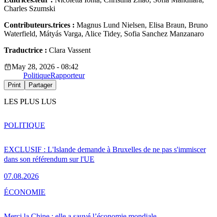
Charles Szumski
Contributeurs.trices :
Magnus Lund Nielsen, Elisa Braun, Bruno
Waterfield, Mátyás Varga, Alice Tidey, Sofia Sanchez Manzanaro
Traductrice :
Clara Vassent
May 28, 2026 - 08:42
Politique
Rapporteur
Print
Partager
LES PLUS LUS
POLITIQUE
EXCLUSIF : L'Islande demande à Bruxelles de ne pas s'immiscer
dans son référendum sur l'UE
07.08.2026
ÉCONOMIE
Merci la Chine : elle a sauvé l’économie mondiale