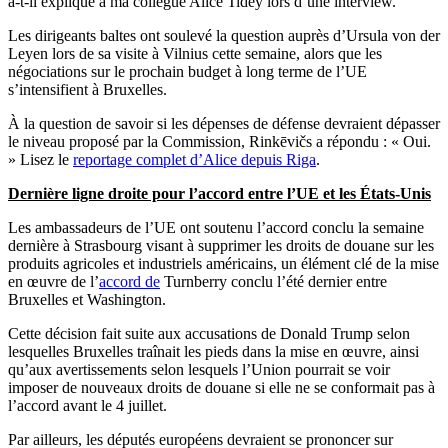
a-t-il expliqué à ma collègue Alice Tidey lors d’une interview.
Les dirigeants baltes ont soulevé la question auprès d’Ursula von der
Leyen lors de sa visite à Vilnius cette semaine, alors que les
négociations sur le prochain budget à long terme de l’UE
s’intensifient à Bruxelles.
À la question de savoir si les dépenses de défense devraient dépasser
le niveau proposé par la Commission, Rinkēvičs a répondu : « Oui.
» Lisez le
reportage complet d’Alice depuis Riga
.
Dernière ligne droite pour l’accord entre l’UE et les États-Unis
Les ambassadeurs de l’UE ont soutenu l’accord conclu la semaine
dernière à Strasbourg visant à supprimer les droits de douane sur les
produits agricoles et industriels américains, un élément clé de la mise
en œuvre de l’
accord de
Turnberry conclu l’été dernier entre
Bruxelles et Washington.
Cette décision fait suite aux accusations de Donald Trump selon
lesquelles Bruxelles traînait les pieds dans la mise en œuvre, ainsi
qu’aux avertissements selon lesquels l’Union pourrait se voir
imposer de nouveaux droits de douane si elle ne se conformait pas à
l’accord avant le 4 juillet.
Par ailleurs, les députés européens devraient se prononcer sur