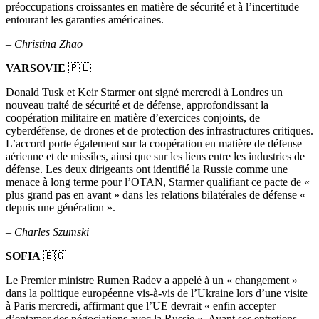
préoccupations croissantes en matière de sécurité et à l’incertitude
entourant les garanties américaines.
–
Christina Zhao
VARSOVIE
🇵🇱
Donald Tusk et Keir Starmer ont signé mercredi à Londres un
nouveau traité de sécurité et de défense, approfondissant la
coopération militaire en matière d’exercices conjoints, de
cyberdéfense, de drones et de protection des infrastructures critiques.
L’accord porte également sur la coopération en matière de défense
aérienne et de missiles, ainsi que sur les liens entre les industries de
défense. Les deux dirigeants ont identifié la Russie comme une
menace à long terme pour l’OTAN, Starmer qualifiant ce pacte de «
plus grand pas en avant » dans les relations bilatérales de défense «
depuis une génération ».
–
Charles Szumski
SOFIA
🇧🇬
Le Premier ministre Rumen Radev a appelé à un « changement »
dans la politique européenne vis-à-vis de l’Ukraine lors d’une visite
à Paris mercredi, affirmant que l’UE devrait « enfin accepter
d’entamer des négociations avec la Russie ». Avant ses entretiens