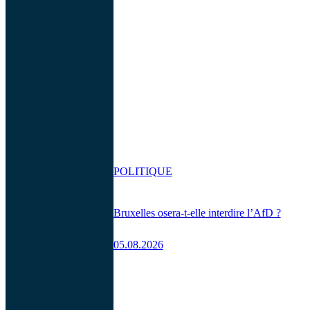
POLITIQUE
Bruxelles osera-t-elle interdire l’AfD ?
05.08.2026