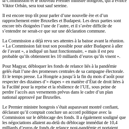
la Commission et le nouveau Premier ministre hongrois, qui a évincé
Viktor Orbán, sera tout sauf sereine.
Il est encore trop tôt pour parler d’une nouvelle ère et d’un
rapprochement entre Bruxelles et Budapest. Les deux parties sont
encore très éloignées l’une de l’autre, et il s’avère difficile de
s’entendre ne serait-ce que sur une déclaration commune.
La Commission a déjà revu ses attentes à la baisse avant la réunion.
« La Commission fait tout son possible pour aider Budapest à aller
de l’avant », a indiqué un haut fonctionnaire, « mais il est peu
probable qu’ils obtiennent les 10 milliards d’euros qu’ils visent ».
Pour Magyar, débloquer les fonds de relance liés à la pandémie
gelés était l’une des promesses centrales de sa campagne électorale.
Et le temps presse. La Hongrie a jusqu’à la fin du mois d’août pour
respecter des dizaines d’« étapes » en matière d’État de droit liées à
la Facilité pour la reprise et la résilience de l’UE, sous peine de
perdre l’accès aux versements prévus dans le cadre d’un plan
national approuvé par Bruxelles.
Le Premier ministre hongrois s’était auparavant montré confiant,
déclarant qu’il comptait conclure un accord politique avec la
Commission sur le déblocage des fonds. Il a également souligné que
les négociations allaient au-delà du déblocage immédiat de 10,4
milliards d’euros de fonds de relance post-pandémie et portaient