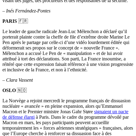
visant des juges, des procureurs et des responsables de la sécurité.
–
Inés Fernández-Pontes
PARIS
🇫🇷
Le leader de gauche radicale Jean-Luc Mélenchon a déclaré qu’il
porterait plainte contre la cheffe de file d’extrême droite Marine Le
Pen après le partage par celle-ci d’une vidéo lourdement éditée qui
déformerait ses propos sur le concept de « nouvelle France ».
Mélenchon a accusé Le Pen de « manipulation » et de lui avoir
attribué à tort des déclarations. Son parti, La France insoumise, a
réitéré que cette expression faisait référence à une vision progressiste
et inclusive de la France, et non à l’ethnicité.
–
Clara Vassent
OSLO
🇳🇴
La Norvège a rejoint mercredi le programme français de dissuasion
nucléaire « avancée » en pleine expansion, alors qu’Emmanuel
Macron et le Premier ministre Jonas Gahr Støre
signaient un pacte
de défense élargi
à Paris. Dans le cadre du programme dévoilé par
Macron en mars, les pays participants peuvent accueillir
temporairement les « forces aériennes stratégiques » françaises, alors
que l’Europe cherche à renforcer sa dissuasion face à des