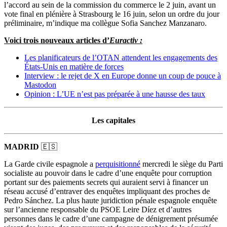
l’accord au sein de la commission du commerce le 2 juin, avant un
vote final en plénière à Strasbourg le 16 juin, selon un ordre du jour
préliminaire, m’indique ma collègue Sofia Sanchez Manzanaro.
Voici trois nouveaux articles d’
Euractiv :
Les planificateurs de l’OTAN attendent les engagements des
États-Unis en matière de forces
Interview : le rejet de X en Europe donne un coup de pouce à
Mastodon
Opinion : L’UE n’est pas préparée à une hausse des taux
Les capitales
MADRID
🇪🇸
La Garde civile espagnole a
perquisitionné
mercredi le siège du Parti
socialiste au pouvoir dans le cadre d’une enquête pour corruption
portant sur des paiements secrets qui auraient servi à financer un
réseau accusé d’entraver des enquêtes impliquant des proches de
Pedro Sánchez. La plus haute juridiction pénale espagnole enquête
sur l’ancienne responsable du PSOE Leire Díez et d’autres
personnes dans le cadre d’une campagne de dénigrement présumée