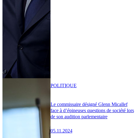
POLITIQUE
Le commissaire désigné Glenn Micallef
face à d’épineuses questions de société lors
de son audition parlementaire
05.11.2024