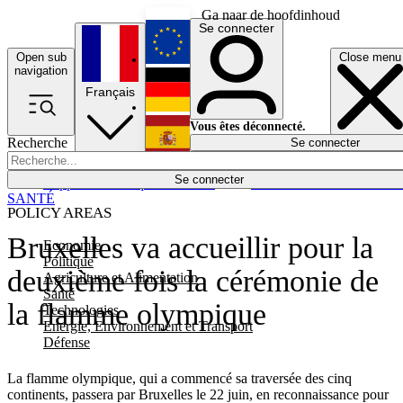
Ga naar de hoofdinhoud
Se connecter
Open sub
Close menu
English
navigation
Français
Deutsch
Vous êtes déconnecté.
Recherche
Se connecter
Español
Lumières éteintes
Se connecter
Rapporteur
Politique
Économie
Newsletters
Evénements
Em
SANTÉ
POLICY AREAS
Bruxelles va accueillir pour la
Economie
Politique
deuxième fois la cérémonie de
Agriculture et Alimentation
Santé
la flamme olympique
Technologies
Energie, Environnement et Transport
Défense
La flamme olympique, qui a commencé sa traversée des cinq
continents, passera par Bruxelles le 22 juin, en reconnaissance pour