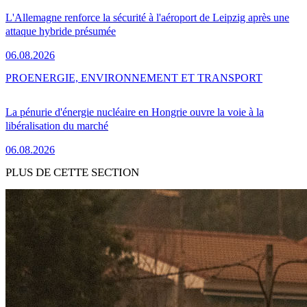
L'Allemagne renforce la sécurité à l'aéroport de Leipzig après une
attaque hybride présumée
06.08.2026
PRO
ENERGIE, ENVIRONNEMENT ET TRANSPORT
La pénurie d'énergie nucléaire en Hongrie ouvre la voie à la
libéralisation du marché
06.08.2026
PLUS DE CETTE SECTION