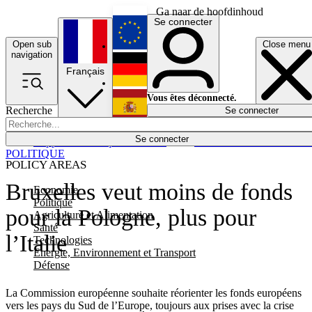
Ga naar de hoofdinhoud
Se connecter
Open sub
Close menu
English
navigation
Français
Deutsch
Vous êtes déconnecté.
Recherche
Se connecter
Español
Lumières éteintes
Se connecter
Rapporteur
Politique
Économie
Newsletters
Evénements
Em
POLITIQUE
POLICY AREAS
Bruxelles veut moins de fonds
Economie
Politique
pour la Pologne, plus pour
Agriculture et Alimentation
Santé
l’Italie
Technologies
Energie, Environnement et Transport
Défense
La Commission européenne souhaite réorienter les fonds européens
vers les pays du Sud de l’Europe, toujours aux prises avec la crise