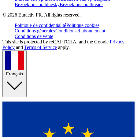
Bezoek ons op bluesky
Bezoek ons op threads
©
2026
Euractiv FR. All rights reserved.
Politique de confidentialité
Politique cookies
Conditions générales
Conditions d’abonnement
Conditions de vente
This site is protected by reCAPTCHA, and the Google
Privacy
Policy
and
Terms of Service
apply.
Français