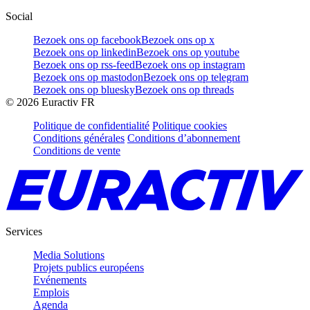
Social
Bezoek ons op facebook
Bezoek ons op x
Bezoek ons op linkedin
Bezoek ons op youtube
Bezoek ons op rss-feed
Bezoek ons op instagram
Bezoek ons op mastodon
Bezoek ons op telegram
Bezoek ons op bluesky
Bezoek ons op threads
©
2026
Euractiv FR
Politique de confidentialité
Politique cookies
Conditions générales
Conditions d’abonnement
Conditions de vente
Services
Media Solutions
Projets publics européens
Evénements
Emplois
Agenda