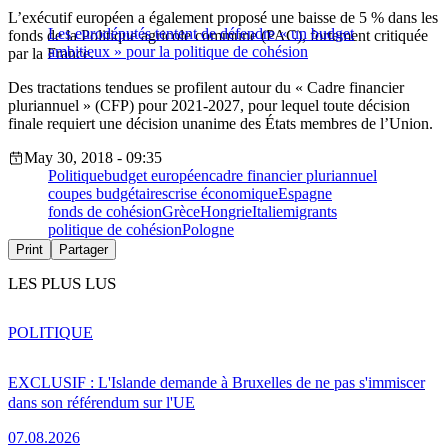
L’exécutif européen a également proposé une baisse de 5 % dans les
Les eurodéputés tentent de défendre « un budget
fonds de la Politique agricole commune (PAC), fortement critiquée
ambitieux » pour la politique de cohésion
par la France.
Des tractations tendues se profilent autour du « Cadre financier
pluriannuel » (CFP) pour 2021-2027, pour lequel toute décision
finale requiert une décision unanime des États membres de l’Union.
May 30, 2018 - 09:35
Politique
budget européen
cadre financier pluriannuel
coupes budgétaires
crise économique
Espagne
fonds de cohésion
Grèce
Hongrie
Italie
migrants
politique de cohésion
Pologne
Print
Partager
LES PLUS LUS
POLITIQUE
EXCLUSIF : L'Islande demande à Bruxelles de ne pas s'immiscer
dans son référendum sur l'UE
07.08.2026