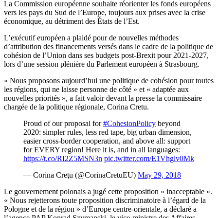
La Commission européenne souhaite réorienter les fonds européens
vers les pays du Sud de l’Europe, toujours aux prises avec la crise
économique, au détriment des États de l’Est.
L’exécutif européen a plaidé pour de nouvelles méthodes
d’attribution des financements versés dans le cadre de la politique de
cohésion de l’Union dans ses budgets post-Brexit pour 2021-2027,
lors d’une session plénière du Parlement européen à Strasbourg.
« Nous proposons aujourd’hui une politique de cohésion pour toutes
les régions, qui ne laisse personne de côté » et « adaptée aux
nouvelles priorités », a fait valoir devant la presse la commissaire
chargée de la politique régionale, Corina Cretu.
Proud of our proposal for
#CohesionPolicy
beyond
2020: simpler rules, less red tape, big urban dimension,
easier cross-border cooperation, and above all: support
for EVERY region! Here it is, and in all languages:
https://t.co/RI2Z5MSN3n
pic.twitter.com/E1Vhglv0Mk
— Corina Creţu (@CorinaCretuEU)
May 29, 2018
Le gouvernement polonais a jugé cette proposition « inacceptable ».
« Nous rejetterons toute proposition discriminatoire à l’égard de la
Pologne et de la région » d’Europe centre-orientale, a déclaré a
l’agence PAP Konrad Szymanski, le vice-ministre des Affaires