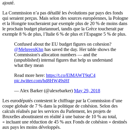
ajouté.
La Commission n’a pas détaillé les évolutions par pays des fonds
qui seraient perçus. Mais selon des sources européennes, la Pologne
et la Hongrie toucheraient par exemple plus de 20 % de moins dans
le prochain budget pluriannuel, tandis que la Grèce toucherait par
exemple 8 % de plus, l’Italie 6 % de plus et l’Espagne 5 % de plus.
Confused about the EU budget figures on cohesion?
@MehreenKhn
has saved the day. Her table shows the
Commission's allocation numbers — and the
(unpublished) internal figures that help us understand
what they mean
Read more here:
https://t.co/ElMAWT9qC4
pic.twitter.com/hd8HW49sHf
— Alex Barker (@alexebarker)
May 29, 2018
Les eurodéputés contestent le chiffrage par la Commission d’une
coupe globale de 7 % dans la politique de cohésion. Selon des
calculs réalisés par les services du Parlement, les projets de
Bruxelles aboutiraient en réalité à une baisse de 10 % au total,
« incluant une réduction de 45 % aux Fonds de cohésion » destinés
aux pays les moins développés.